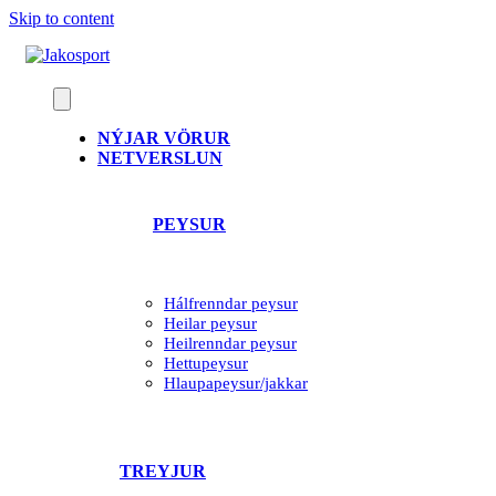
Skip to content
NÝJAR VÖRUR
NETVERSLUN
PEYSUR
Hálfrenndar peysur
Heilar peysur
Heilrenndar peysur
Hettupeysur
Hlaupapeysur/jakkar
TREYJUR