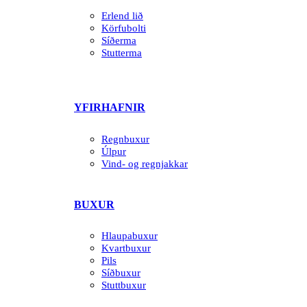
Erlend lið
Körfubolti
Síðerma
Stutterma
YFIRHAFNIR
Regnbuxur
Úlpur
Vind- og regnjakkar
BUXUR
Hlaupabuxur
Kvartbuxur
Pils
Síðbuxur
Stuttbuxur