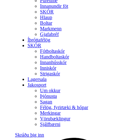
Purelime
Innanundir föt
SKÓR
Hlaup
Boltar
Markmenn
Gjafabréf
Íþróttafélög
SKÓR
Fótboltaskór
Handboltaskór
Innanhússkór
Inniskór
Strigaskór
Lagersala
Jakosport
Um okkur
Þjónusta
Sagan
Félög, fyrirtæki & hópar
Merkingar
Vörubæklingur
Sjálfbærni
Skráðu þig inn