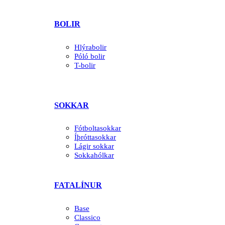
BOLIR
Hlýrabolir
Póló bolir
T-bolir
SOKKAR
Fótboltasokkar
Íþróttasokkar
Lágir sokkar
Sokkahólkar
FATALÍNUR
Base
Classico