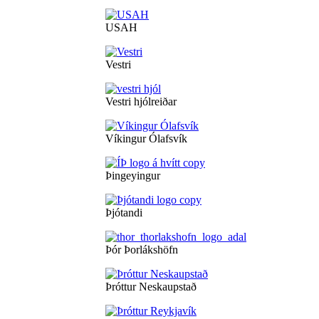
USAH
Vestri
Vestri hjólreiðar
Víkingur Ólafsvík
Þingeyingur
Þjótandi
Þór Þorlákshöfn
Þróttur Neskaupstað