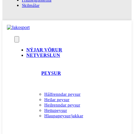
Skilmálar
NÝJAR VÖRUR
NETVERSLUN
PEYSUR
Hálfrenndar peysur
Heilar peysur
Heilrenndar peysur
Hettupeysur
Hlaupapeysur/jakkar