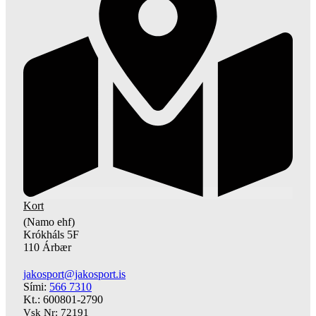
Kort
(Namo ehf)
Krókháls 5F
110 Árbær
jakosport@jakosport.is
Sími:
566 7310
Kt.: 600801-2790
Vsk Nr: 72191