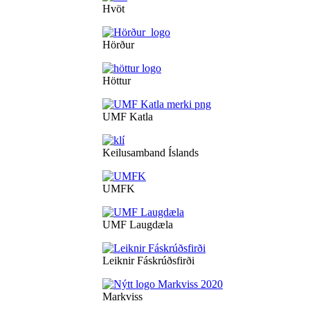
Hvöt
Hörður
Höttur
UMF Katla
Keilusamband Íslands
UMFK
UMF Laugdæla
Leiknir Fáskrúðsfirði
Markviss