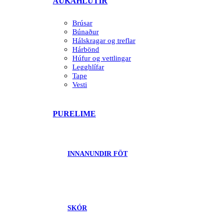
AUKAHLUTIR
Brúsar
Búnaður
Hálskragar og treflar
Hárbönd
Húfur og vettlingar
Legghlífar
Tape
Vesti
PURELIME
INNANUNDIR FÖT
SKÓR