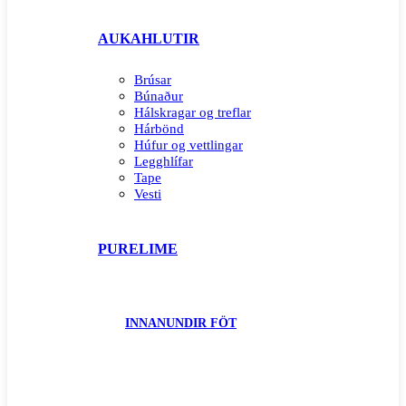
AUKAHLUTIR
Brúsar
Búnaður
Hálskragar og treflar
Hárbönd
Húfur og vettlingar
Legghlífar
Tape
Vesti
PURELIME
INNANUNDIR FÖT