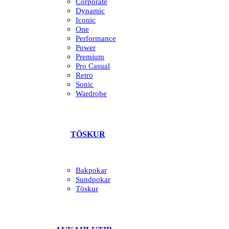
Corporate
Dynamic
Iconic
One
Performance
Power
Premium
Pro Casual
Retro
Sonic
Wardrobe
TÖSKUR
Bakpokar
Sundpokar
Töskur