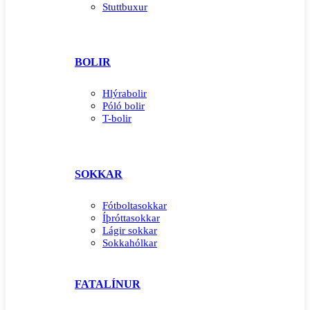
Stuttbuxur
BOLIR
Hlýrabolir
Póló bolir
T-bolir
SOKKAR
Fótboltasokkar
Íþróttasokkar
Lágir sokkar
Sokkahólkar
FATALÍNUR