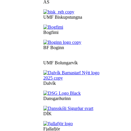
ÁS
UMF Biskupstungna
Bogfimi
BF Boginn
UMF Bolungarvík
Dalvík
Dansgarðurinn
DÍK
Fjallafjör