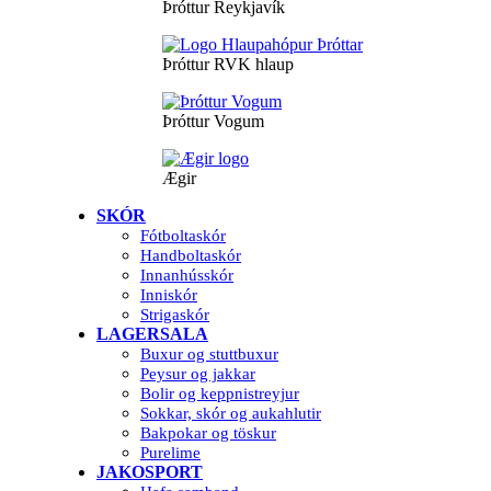
Þróttur Reykjavík
Þróttur RVK hlaup
Þróttur Vogum
Ægir
SKÓR
Fótboltaskór
Handboltaskór
Innanhússkór
Inniskór
Strigaskór
LAGERSALA
Buxur og stuttbuxur
Peysur og jakkar
Bolir og keppnistreyjur
Sokkar, skór og aukahlutir
Bakpokar og töskur
Purelime
JAKOSPORT