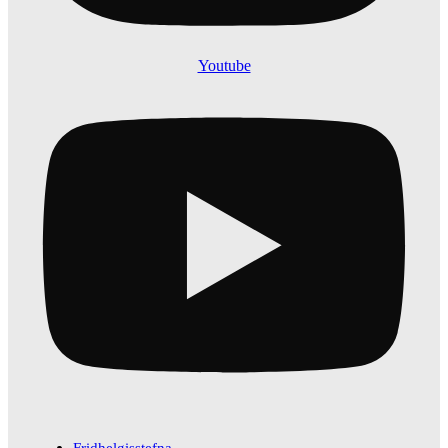
Youtube
Fridhelgisstefna