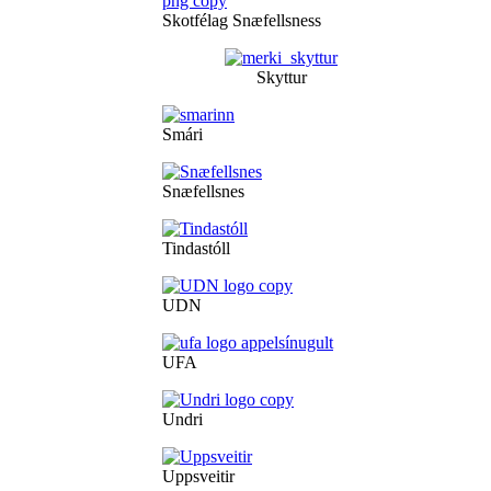
Skotfélag Snæfellsness
Skyttur
Smári
Snæfellsnes
Tindastóll
UDN
UFA
Undri
Uppsveitir