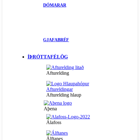
DÓMARAR
GJAFABRÉF
ÍÞRÓTTAFÉLÖG
Afturelding
Afturelding hlaup
Aþena
Álafoss
Álftanes