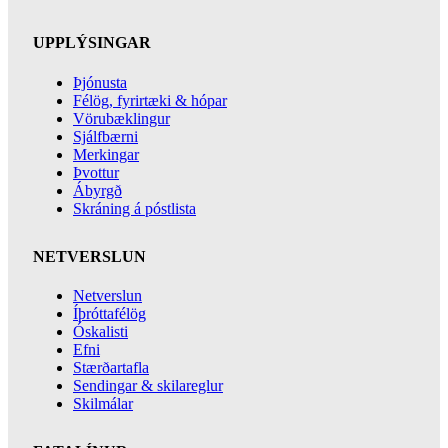
UPPLÝSINGAR
Þjónusta
Félög, fyrirtæki & hópar
Vörubæklingur
Sjálfbærni
Merkingar
Þvottur
Ábyrgð
Skráning á póstlista
NETVERSLUN
Netverslun
Íþróttafélög
Óskalisti
Efni
Stærðartafla
Sendingar & skilareglur
Skilmálar