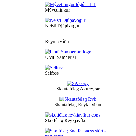
Mývetningur
Neisti Djúpivogur
Reynir/Víðir
UMF Samherjar
Selfoss
Skautafélag Akureyrar
Skautafélag Reykjavíkur
Skotfélag Reykjavíkur