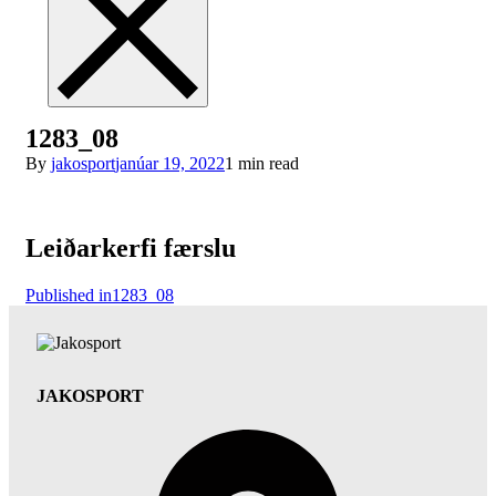
1283_08
By
jakosport
janúar 19, 2022
1 min read
Leiðarkerfi færslu
Published in
1283_08
JAKOSPORT