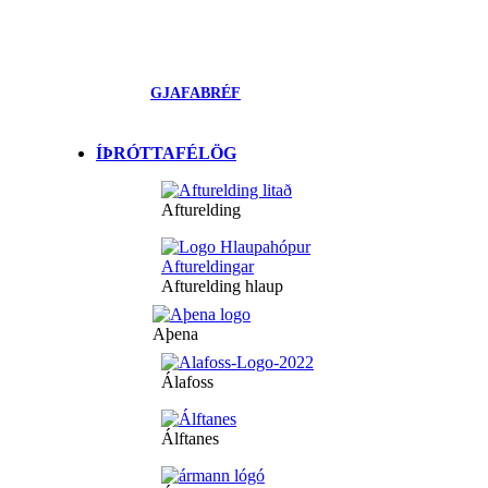
GJAFABRÉF
ÍÞRÓTTAFÉLÖG
Afturelding
Afturelding hlaup
Aþena
Álafoss
Álftanes