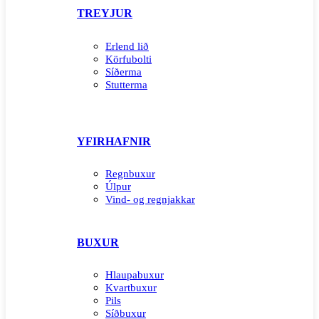
TREYJUR
Erlend lið
Körfubolti
Síðerma
Stutterma
YFIRHAFNIR
Regnbuxur
Úlpur
Vind- og regnjakkar
BUXUR
Hlaupabuxur
Kvartbuxur
Pils
Síðbuxur