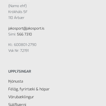
(Namo ehf)
Krókháls 5F
110 Árbær
jakosport@jakosport.is
Sími:
566 7310
Kt.: 600801-2790
Vsk Nr: 72191
UPPLÝSINGAR
Þjónusta
Félög, fyrirtæki & hópar
Vörubæklingur
Sjálfbærni