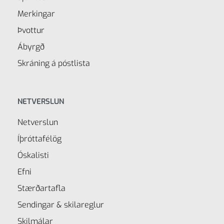
Merkingar
Þvottur
Ábyrgð
Skráning á póstlista
NETVERSLUN
Netverslun
Íþróttafélög
Óskalisti
Efni
Stærðartafla
Sendingar & skilareglur
Skilmálar