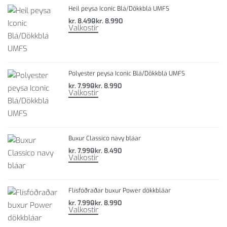
Heil peysa Iconic Blá/Dökkblá UMFS
kr.
8.490
kr.
8.990
Valkostir
Polyester peysa Iconic Blá/Dökkblá UMFS
kr.
7.990
kr.
8.990
Valkostir
Buxur Classico navy bláar
kr.
7.990
kr.
8.490
Valkostir
Flísfóðraðar buxur Power dökkbláar
kr.
7.990
kr.
8.990
Valkostir