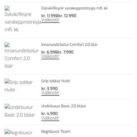
Dalvík/Reynir varakeppnistreyja mfl. kk
kr.
11.990
kr.
12.990
Valkostir
Innanundirbolur Comfort 2.0 blár
kr.
6.990
kr.
7.990
Valkostir
Grip sokkar Hvítir
kr.
3.990
Valkostir
Undirbuxur Basic 2.0 bláar
kr.
4.990
Valkostir
Regnbuxur Team