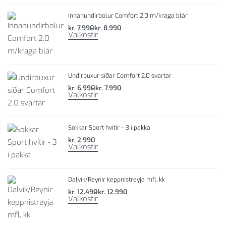
Innanundirbolur Comfort 2.0 m/kraga blár
kr.
7.990
kr.
8.990
Valkostir
Undirbuxur síðar Comfort 2.0 svartar
kr.
6.990
kr.
7.990
Valkostir
Sokkar Sport hvítir – 3 í pakka
kr.
2.990
Valkostir
Dalvík/Reynir keppnistreyja mfl. kk
kr.
12.490
kr.
12.990
Valkostir