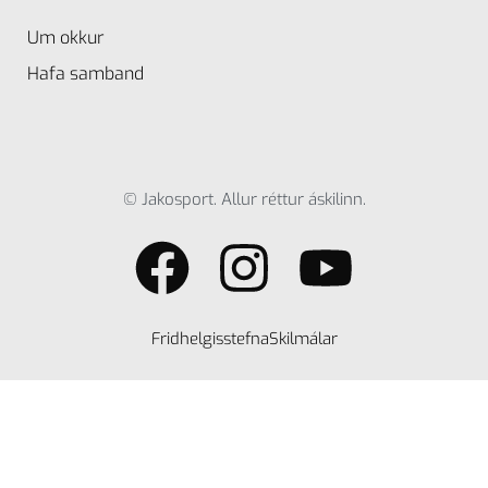
Um okkur
Hafa samband
© Jakosport. Allur réttur áskilinn.
Fridhelgisstefna
Skilmálar