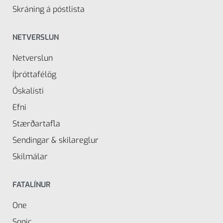
Skráning á póstlista
NETVERSLUN
Netverslun
Íþróttafélög
Óskalisti
Efni
Stærðartafla
Sendingar & skilareglur
Skilmálar
FATALÍNUR
One
Sonic