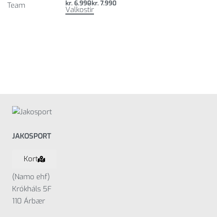
kr.
6.990
kr.
7.990
Valkostir
JAKOSPORT
Kort
(Namo ehf)
Krókháls 5F
110 Árbær