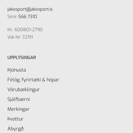
jakosport@jakosport.is
Sími:
566 7310
Kt.: 600801-2790
Vsk Nr: 72191
UPPLÝSINGAR
Þjónusta
Félög, fyrirtæki & hópar
Vörubæklingur
Sjálfbærni
Merkingar
Þvottur
Ábyrgð