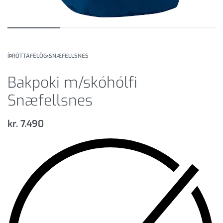
ÍÞRÓTTAFÉLÖG
›
SNÆFELLSNES
Bakpoki m/skóhólfi
Snæfellsnes
kr.
7.490