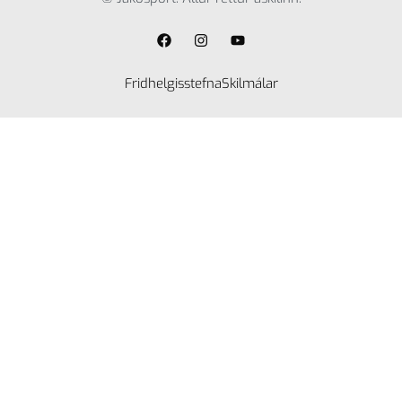
Fridhelgisstefna
Skilmálar