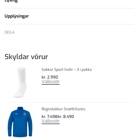
Lýsing
Upplýsingar
DEILA
Skyldar vörur
Sokkar Sport hvítir – 3 í pakka
kr.
2.990
Valkostir
Regnstakkur Snæfellsnes
kr.
7.490
kr.
8.490
Valkostir