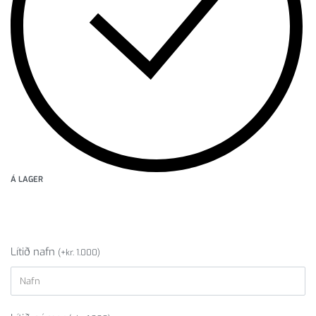
Á LAGER
Lítið nafn
(
+
kr.
1.000
)