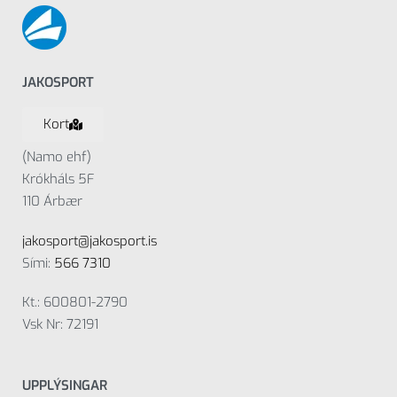
JAKOSPORT
Kort
(Namo ehf)
Krókháls 5F
110 Árbær
jakosport@jakosport.is
Sími:
566 7310
Kt.: 600801-2790
Vsk Nr: 72191
UPPLÝSINGAR