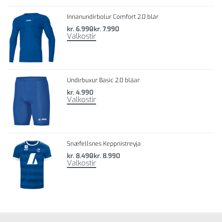
Innanundirbolur Comfort 2.0 blár
kr.
6.990
kr.
7.990
Valkostir
Undirbuxur Basic 2.0 bláar
kr.
4.990
Valkostir
Snæfellsnes Keppnistreyja
kr.
8.490
kr.
8.990
Valkostir