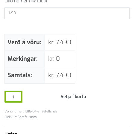
Lítið númer
(
+
kr.
1.000
)
Verð á vöru:
kr.
7.490
Merkingar:
kr.
0
Samtals:
kr.
7.490
Setja í körfu
1816-04-snaefellsnes
Flokkur:
Snæfellsnes