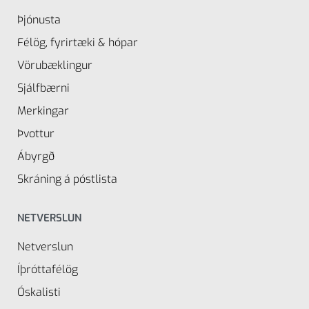
Þjónusta
Félög, fyrirtæki & hópar
Vörubæklingur
Sjálfbærni
Merkingar
Þvottur
Ábyrgð
Skráning á póstlista
NETVERSLUN
Netverslun
Íþróttafélög
Óskalisti