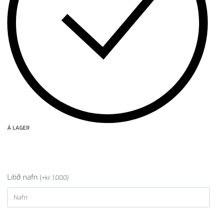
Á LAGER
Lítið nafn
(
+
kr.
1.000
)