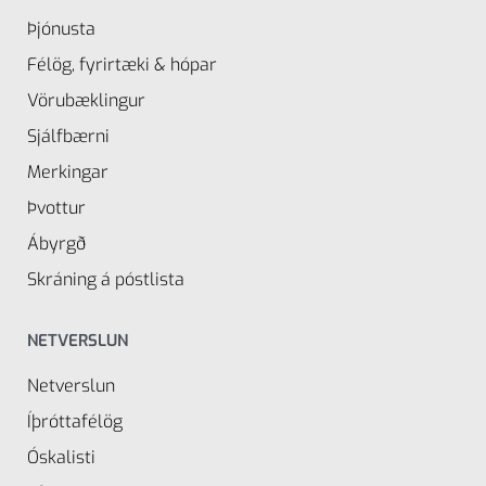
Þjónusta
Félög, fyrirtæki & hópar
Vörubæklingur
Sjálfbærni
Merkingar
Þvottur
Ábyrgð
Skráning á póstlista
NETVERSLUN
Netverslun
Íþróttafélög
Óskalisti