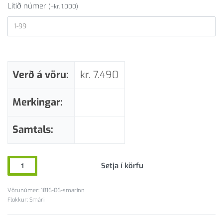
Lítið númer
(
+
kr.
1.000
)
Verð á vöru:
kr.
7.490
Merkingar:
Samtals:
Setja í körfu
1816-06-smarinn
Flokkur:
Smári