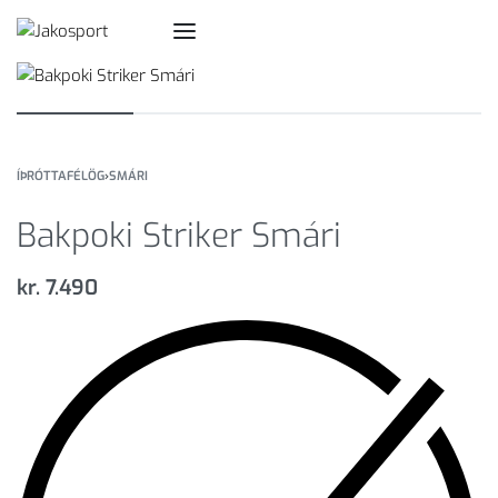
ÍÞRÓTTAFÉLÖG
›
SMÁRI
Bakpoki Striker Smári
kr.
7.490