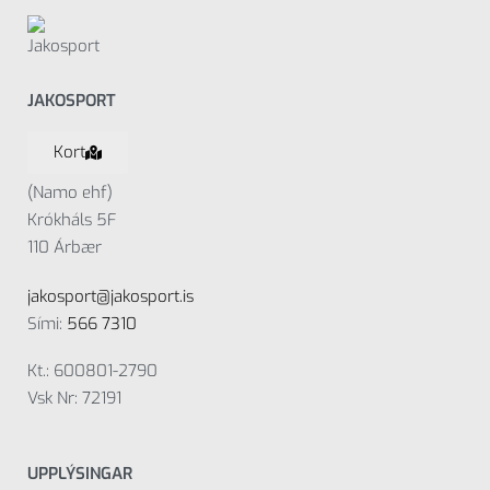
JAKOSPORT
Kort
(Namo ehf)
Krókháls 5F
110 Árbær
jakosport@jakosport.is
Sími:
566 7310
Kt.: 600801-2790
Vsk Nr: 72191
UPPLÝSINGAR