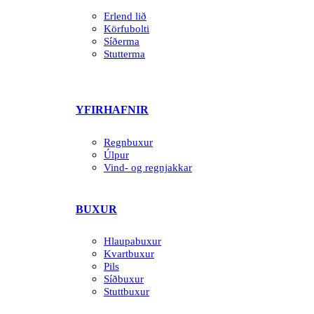
Erlend lið
Körfubolti
Síðerma
Stutterma
YFIRHAFNIR
Regnbuxur
Úlpur
Vind- og regnjakkar
BUXUR
Hlaupabuxur
Kvartbuxur
Pils
Síðbuxur
Stuttbuxur