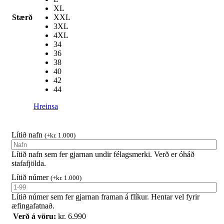
XL
Stærð
XXL
3XL
4XL
34
36
38
40
42
44
Hreinsa
Lítið nafn
(
+
kr.
1.000
)
Lítið nafn sem fer gjarnan undir félagsmerki. Verð er óháð
stafafjölda.
Lítið númer
(
+
kr.
1.000
)
Lítið númer sem fer gjarnan framan á flíkur. Hentar vel fyrir
æfingafatnað.
Verð á vöru:
kr.
6.990