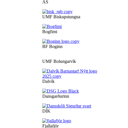
ÁS
UMF Biskupstungna
Bogfimi
BF Boginn
UMF Bolungarvík
Dalvík
Dansgarðurinn
DÍK
Fjallafjör