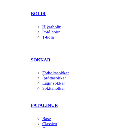
BOLIR
Hlýrabolir
Póló bolir
T-bolir
SOKKAR
Fótboltasokkar
Íþróttasokkar
Lágir sokkar
Sokkahólkar
FATALÍNUR
Base
Classico