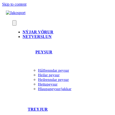
Skip to content
NÝJAR VÖRUR
NETVERSLUN
PEYSUR
Hálfrenndar peysur
Heilar peysur
Heilrenndar peysur
Hettupeysur
Hlaupapeysur/jakkar
TREYJUR