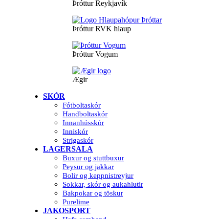
Þróttur Reykjavík
Þróttur RVK hlaup
Þróttur Vogum
Ægir
SKÓR
Fótboltaskór
Handboltaskór
Innanhússkór
Inniskór
Strigaskór
LAGERSALA
Buxur og stuttbuxur
Peysur og jakkar
Bolir og keppnistreyjur
Sokkar, skór og aukahlutir
Bakpokar og töskur
Purelime
JAKOSPORT