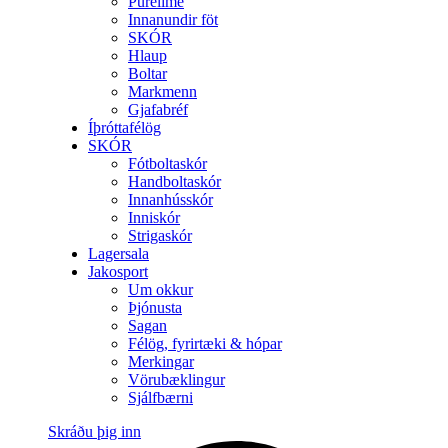
Purelime
Innanundir föt
SKÓR
Hlaup
Boltar
Markmenn
Gjafabréf
Íþróttafélög
SKÓR
Fótboltaskór
Handboltaskór
Innanhússkór
Inniskór
Strigaskór
Lagersala
Jakosport
Um okkur
Þjónusta
Sagan
Félög, fyrirtæki & hópar
Merkingar
Vörubæklingur
Sjálfbærni
Skráðu þig inn