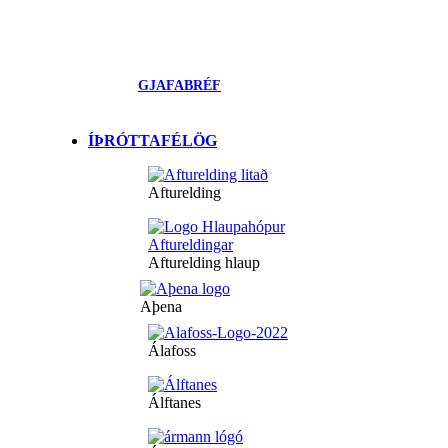
GJAFABRÉF
ÍÞRÓTTAFÉLÖG
Afturelding
Afturelding hlaup
Aþena
Álafoss
Álftanes