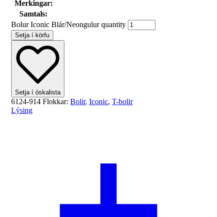
Merkingar:
Samtals:
Bolur Iconic Blár/Neongulur quantity
Setja í körfu
Setja í óskalista
6124-914
Flokkar:
Bolir
,
Iconic
,
T-bolir
Lýsing