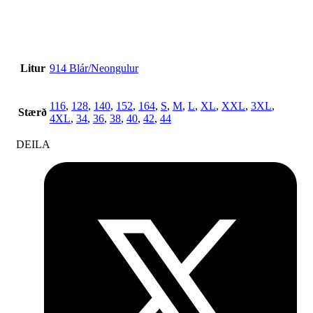
Litur
914 Blár/Neongulur
116
,
128
,
140
,
152
,
164
,
S
,
M
,
L
,
XL
,
XXL
,
3XL
,
Stærð
4XL
,
34
,
36
,
38
,
40
,
42
,
44
DEILA