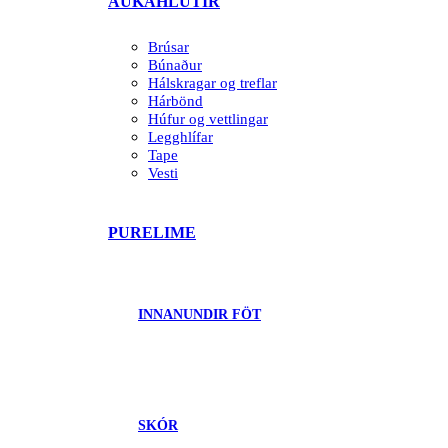
AUKAHLUTIR
Brúsar
Búnaður
Hálskragar og treflar
Hárbönd
Húfur og vettlingar
Legghlífar
Tape
Vesti
PURELIME
INNANUNDIR FÖT
SKÓR