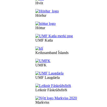
Hvöt
Hörður
Höttur
UMF Katla
Keilusamband Íslands
UMFK
UMF Laugdæla
Leiknir Fáskrúðsfirði
Markviss