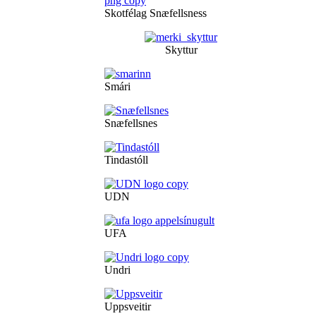
Skotfélag Snæfellsness
Skyttur
Smári
Snæfellsnes
Tindastóll
UDN
UFA
Undri
Uppsveitir