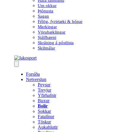
Hafa samband
Um okkur
Þjónusta
Sagan
Félög, fyrirtæki & hópar
Merkingar
Vörubæklingar
Sjálfbærni
Skráning á póstlista
Skilmálar
Forsíða
Netverslun
Peysur
Treyjur
Yfirhafnir
Buxur
Bolir
Sokkar
Fatalínur
Töskur
Aukahlutir