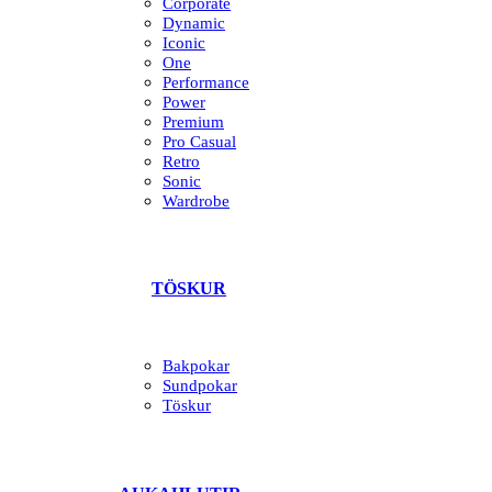
Corporate
Dynamic
Iconic
One
Performance
Power
Premium
Pro Casual
Retro
Sonic
Wardrobe
TÖSKUR
Bakpokar
Sundpokar
Töskur