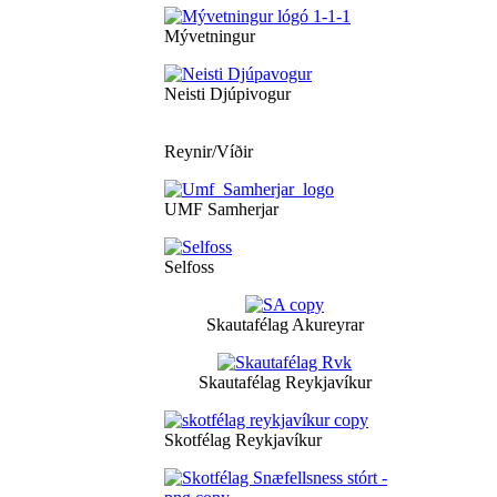
Mývetningur
Neisti Djúpivogur
Reynir/Víðir
UMF Samherjar
Selfoss
Skautafélag Akureyrar
Skautafélag Reykjavíkur
Skotfélag Reykjavíkur