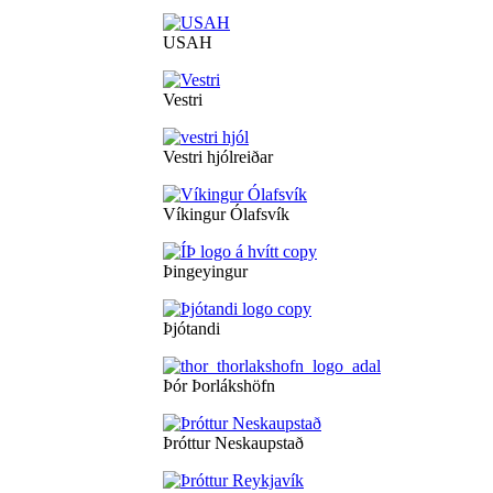
USAH
Vestri
Vestri hjólreiðar
Víkingur Ólafsvík
Þingeyingur
Þjótandi
Þór Þorlákshöfn
Þróttur Neskaupstað