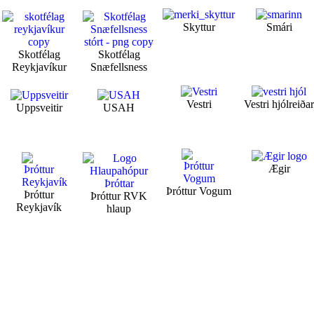
Skyttur
Smári
Skotfélag
Skotfélag
Reykjavíkur
Snæfellsness
Vestri
Vestri hjólreiða
Uppsveitir
USAH
Ægir
Þróttur Vogum
Þróttur
Þróttur RVK
Reykjavík
hlaup