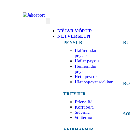
NÝJAR VÖRUR
NETVERSLUN
PEYSUR
BU
Hálfrenndar
peysur
Heilar peysur
Heilrenndar
peysur
Hettupeysur
Hlaupapeysur/jakkar
BO
TREYJUR
Erlend lið
Körfubolti
Síðerma
SO
Stutterma
YFIRHAFNIR