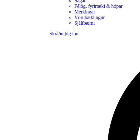
Sagan
Félög, fyrirtæki & hópar
Merkingar
Vörubæklingur
Sjálfbærni
Skráðu þig inn