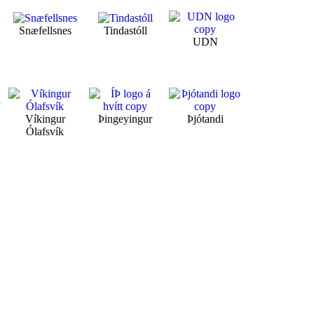
Snæfellsnes
Tindastóll
UDN
r
Víkingur
Þingeyingur
Þjótandi
Ólafsvík