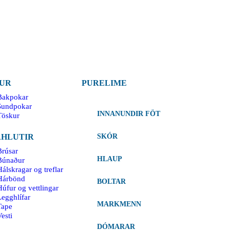
UR
PURELIME
Bakpokar
Sundpokar
INNANUNDIR FÖT
Töskur
HLUTIR
SKÓR
Brúsar
HLAUP
Búnaður
álskragar og treflar
Hárbönd
BOLTAR
Húfur og vettlingar
Legghlífar
MARKMENN
Tape
esti
DÓMARAR