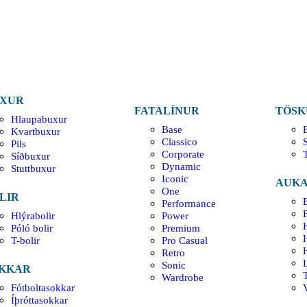
XUR
FATALÍNUR
TÖSK
Hlaupabuxur
Base
Kvartbuxur
Classico
Pils
Corporate
Síðbuxur
Dynamic
Stuttbuxur
Iconic
AUKA
One
LIR
Performance
Hlýrabolir
Power
H
Póló bolir
Premium
T-bolir
Pro Casual
Retro
Sonic
KKAR
Wardrobe
Fótboltasokkar
V
Íþróttasokkar