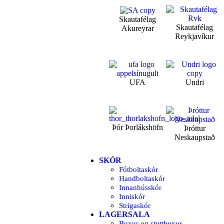
Skautafélag
Skautafélag
Akureyrar
Reykjavíkur
UFA
Undri
Þór Þorlákshöfn
Þróttur
Neskaupstað
SKÓR
Fótboltaskór
Handboltaskór
Innanhússkór
Inniskór
Strigaskór
LAGERSALA
Buxur og stuttbuxur