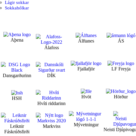
Lágir sokkar
Sokkahólkar
Aþena
Álftanes
ÁS
Álafoss
Fjallafjör
LF Freyja
Dansgarðurinn
DÍK
Hvöt
Hörður
HSH
Hvíti riddarinn
Mývetningur
Leiknir
Markviss
Neisti Djúpivog
Fáskrúðsfirði