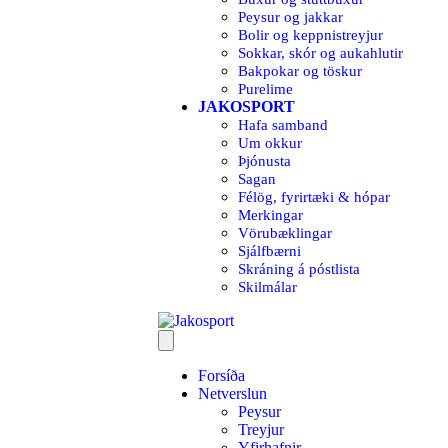
Peysur og jakkar
Bolir og keppnistreyjur
Sokkar, skór og aukahlutir
Bakpokar og töskur
Purelime
JAKOSPORT
Hafa samband
Um okkur
Þjónusta
Sagan
Félög, fyrirtæki & hópar
Merkingar
Vörubæklingar
Sjálfbærni
Skráning á póstlista
Skilmálar
Forsíða
Netverslun
Peysur
Treyjur
Yfirhafnir