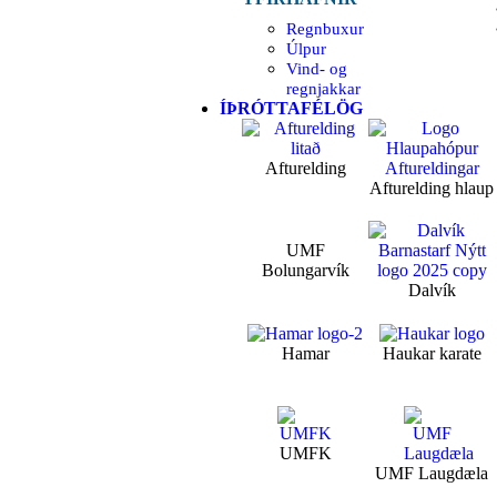
Regnbuxur
Úlpur
Vind- og
regnjakkar
ÍÞRÓTTAFÉLÖG
Afturelding
Afturelding hlaup
UMF
Bolungarvík
Dalvík
Hamar
Haukar karate
UMFK
UMF Laugdæla