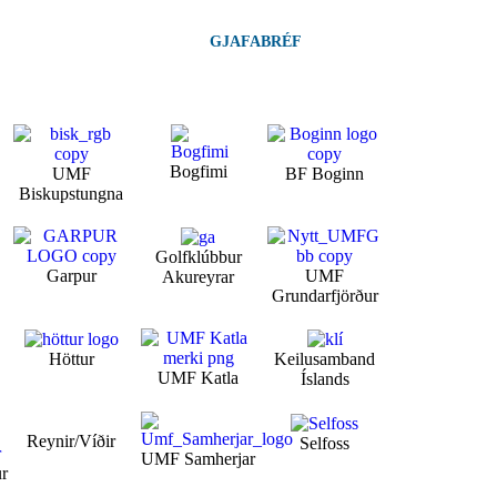
GJAFABRÉF
Bogfimi
UMF
BF Boginn
Biskupstungna
Golfklúbbur
Garpur
UMF
Akureyrar
Grundarfjörður
Höttur
Keilusamband
UMF Katla
Íslands
Reynir/Víðir
Selfoss
UMF Samherjar
ur