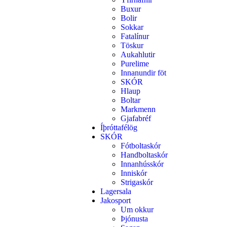
Buxur
Bolir
Sokkar
Fatalínur
Töskur
Aukahlutir
Purelime
Innanundir föt
SKÓR
Hlaup
Boltar
Markmenn
Gjafabréf
Íþróttafélög
SKÓR
Fótboltaskór
Handboltaskór
Innanhússkór
Inniskór
Strigaskór
Lagersala
Jakosport
Um okkur
Þjónusta