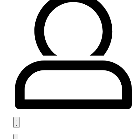
Search
open