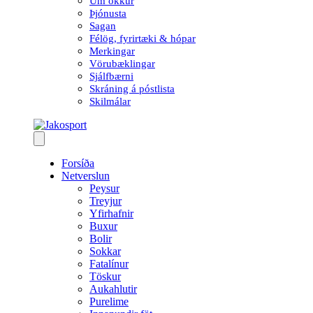
Um okkur
Þjónusta
Sagan
Félög, fyrirtæki & hópar
Merkingar
Vörubæklingar
Sjálfbærni
Skráning á póstlista
Skilmálar
Forsíða
Netverslun
Peysur
Treyjur
Yfirhafnir
Buxur
Bolir
Sokkar
Fatalínur
Töskur
Aukahlutir
Purelime