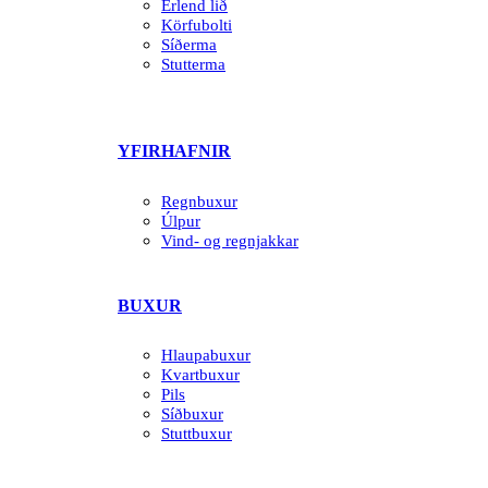
Erlend lið
Körfubolti
Síðerma
Stutterma
YFIRHAFNIR
Regnbuxur
Úlpur
Vind- og regnjakkar
BUXUR
Hlaupabuxur
Kvartbuxur
Pils
Síðbuxur
Stuttbuxur