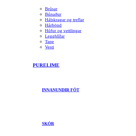
Brúsar
Búnaður
Hálskragar og treflar
Hárbönd
Húfur og vettlingar
Legghlífar
Tape
Vesti
PURELIME
INNANUNDIR FÖT
SKÓR