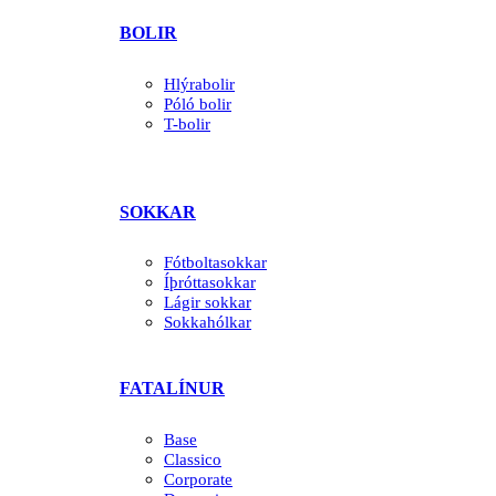
BOLIR
Hlýrabolir
Póló bolir
T-bolir
SOKKAR
Fótboltasokkar
Íþróttasokkar
Lágir sokkar
Sokkahólkar
FATALÍNUR
Base
Classico
Corporate