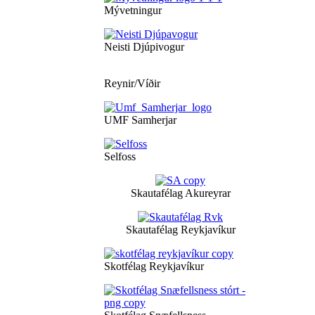
Mývetningur
Neisti Djúpivogur
Reynir/Víðir
UMF Samherjar
Selfoss
Skautafélag Akureyrar
Skautafélag Reykjavíkur
Skotfélag Reykjavíkur