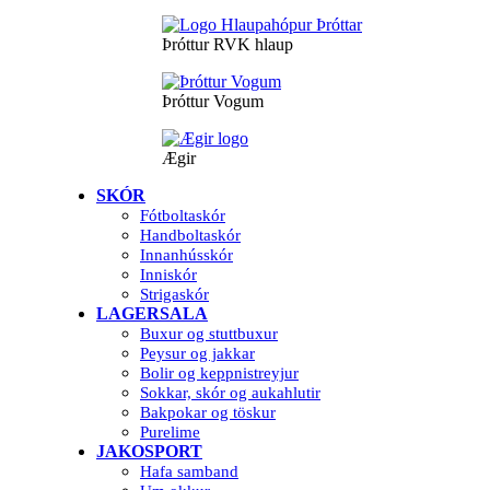
Þróttur RVK hlaup
Þróttur Vogum
Ægir
SKÓR
Fótboltaskór
Handboltaskór
Innanhússkór
Inniskór
Strigaskór
LAGERSALA
Buxur og stuttbuxur
Peysur og jakkar
Bolir og keppnistreyjur
Sokkar, skór og aukahlutir
Bakpokar og töskur
Purelime
JAKOSPORT
Hafa samband