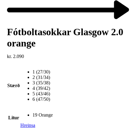
product:
Next
product:
Fótboltasokkar Glasgow 2.0
orange
kr.
2.090
1 (27/30)
2 (31/34)
3 (35/38)
Stærð
4 (39/42)
5 (43/46)
6 (47/50)
19 Orange
Litur
Hreinsa