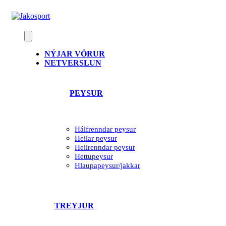
Skip
to
content
NÝJAR VÖRUR
NETVERSLUN
PEYSUR
Hálfrenndar peysur
Heilar peysur
Heilrenndar peysur
Hettupeysur
Hlaupapeysur/jakkar
TREYJUR