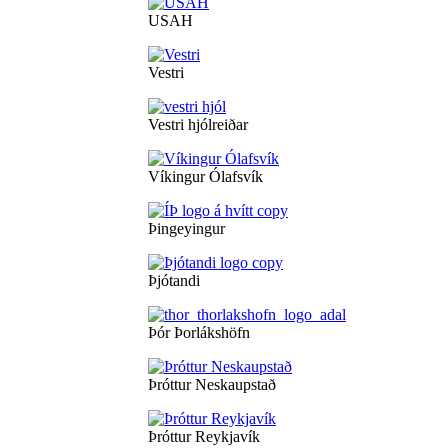
USAH
Vestri
Vestri hjólreiðar
Víkingur Ólafsvík
Þingeyingur
Þjótandi
Þór Þorlákshöfn
Þróttur Neskaupstað
Þróttur Reykjavík