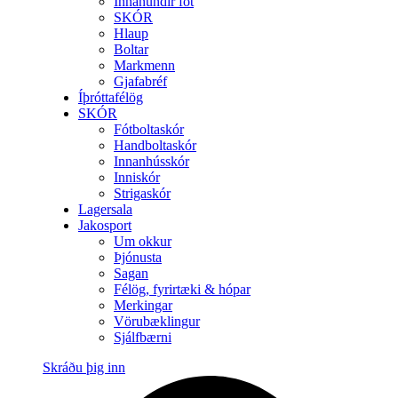
Innanundir föt
SKÓR
Hlaup
Boltar
Markmenn
Gjafabréf
Íþróttafélög
SKÓR
Fótboltaskór
Handboltaskór
Innanhússkór
Inniskór
Strigaskór
Lagersala
Jakosport
Um okkur
Þjónusta
Sagan
Félög, fyrirtæki & hópar
Merkingar
Vörubæklingur
Sjálfbærni
Skráðu þig inn