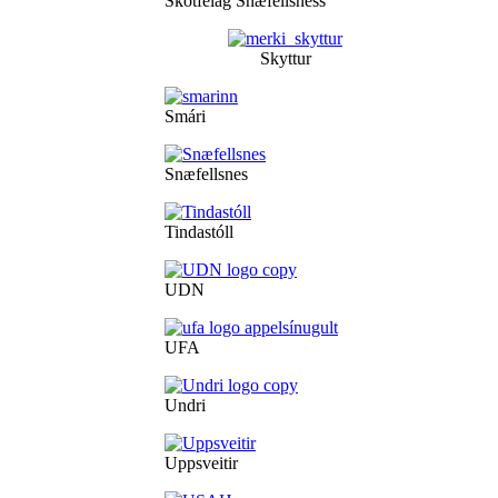
Skotfélag Snæfellsness
Skyttur
Smári
Snæfellsnes
Tindastóll
UDN
UFA
Undri
Uppsveitir