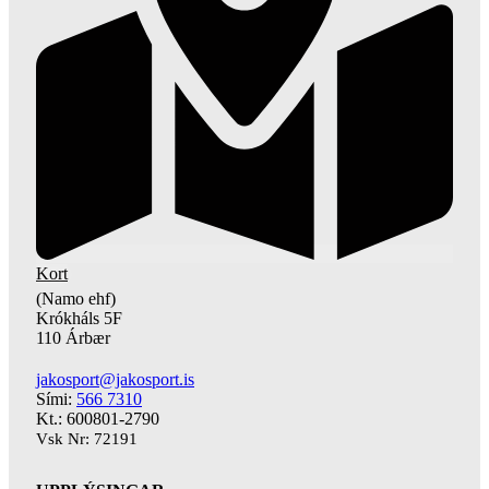
Kort
(Namo ehf)
Krókháls 5F
110 Árbær
jakosport@jakosport.is
Sími:
566 7310
Kt.: 600801-2790
Vsk Nr: 72191