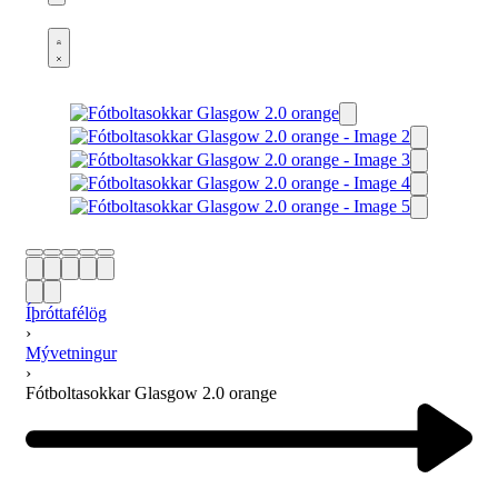
Open
cart
Open
Account
details
Íþróttafélög
›
Mývetningur
›
Fótboltasokkar Glasgow 2.0 orange
Product
navigation
Previous