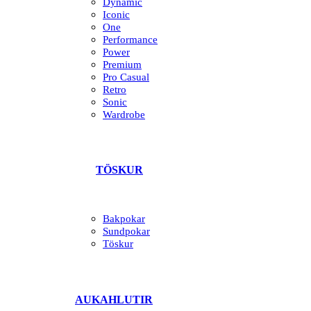
Dynamic
Iconic
One
Performance
Power
Premium
Pro Casual
Retro
Sonic
Wardrobe
TÖSKUR
Bakpokar
Sundpokar
Töskur
AUKAHLUTIR