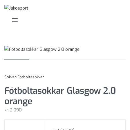
Skip
to
content
SEARCH
OPEN
OPEN
CART
OPEN
ACCOUNT
DETAILS
Sokkar
›
Fótboltasokkar
Fótboltasokkar Glasgow 2.0
orange
kr.
2.090