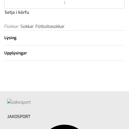
Fótboltasokkar
Glasgow
Setja í körfu
2.0
orange
Flokkar:
Sokkar
,
Fótboltasokkar
quantity
Lýsing
Upplýsingar
JAKOSPORT