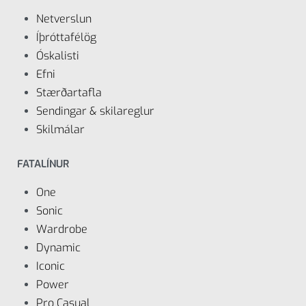
Netverslun
Íþróttafélög
Óskalisti
Efni
Stærðartafla
Sendingar & skilareglur
Skilmálar
FATALÍNUR
One
Sonic
Wardrobe
Dynamic
Iconic
Power
Pro Casual