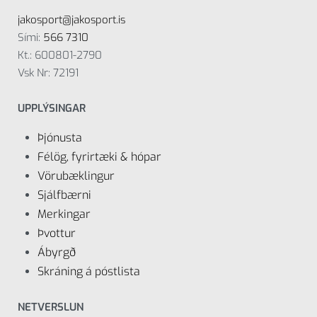
jakosport@jakosport.is
Sími:
566 7310
Kt.: 600801-2790
Vsk Nr: 72191
UPPLÝSINGAR
Þjónusta
Félög, fyrirtæki & hópar
Vörubæklingur
Sjálfbærni
Merkingar
Þvottur
Ábyrgð
Skráning á póstlista
NETVERSLUN