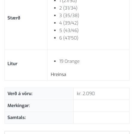
1 (27/30)
2 (31/34)
3 (35/38)
Stærð
4 (39/42)
5 (43/46)
6 (47/50)
19 Orange
Litur
Hreinsa
Verð á vöru:
kr.
2.090
Merkingar:
Samtals: