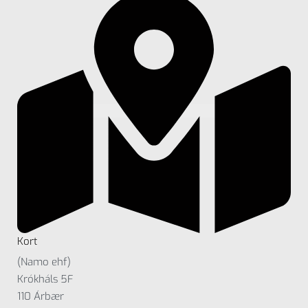
Kort
(Namo ehf)
Krókháls 5F
110 Árbær