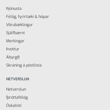
Þjónusta
Félög, fyrirtæki & hópar
Vörubæklingur
Sjálfbærni
Merkingar
Þvottur
Ábyrgð
Skráning á póstlista
NETVERSLUN
Netverslun
Íþróttafélög
Óskalisti