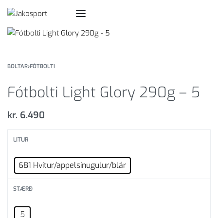
BOLTAR
›
FÓTBOLTI
Fótbolti Light Glory 290g – 5
kr.
6.490
LITUR
681 Hvítur/appelsínugulur/blár
STÆRÐ
5