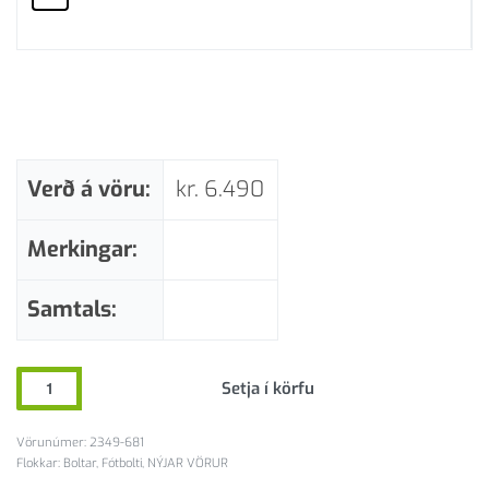
Verð á vöru:
kr.
6.490
Merkingar:
Samtals:
Setja í körfu
2349-681
Flokkar:
Boltar
,
Fótbolti
,
NÝJAR VÖRUR