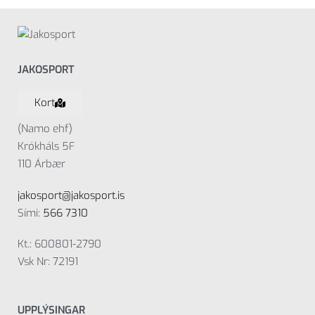
JAKOSPORT
Kort
(Namo ehf)
Krókháls 5F
110 Árbær
jakosport@jakosport.is
Sími:
566 7310
Kt.: 600801-2790
Vsk Nr: 72191
UPPLÝSINGAR