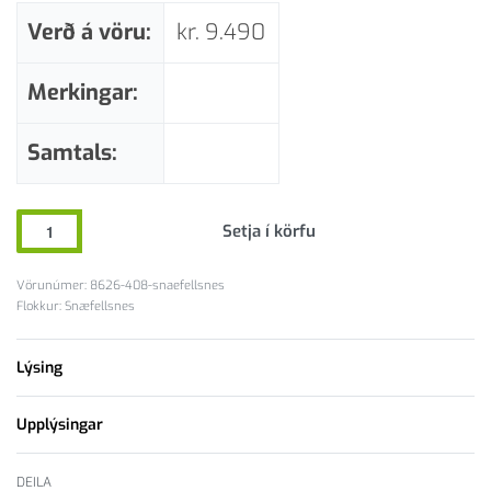
Verð á vöru:
kr.
9.490
Merkingar:
Samtals:
Setja í körfu
8626-408-snaefellsnes
Flokkur:
Snæfellsnes
Lýsing
Upplýsingar
DEILA