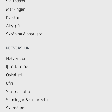
Sjálfbærni
Merkingar
Þvottur
Ábyrgð
Skráning á póstlista
NETVERSLUN
Netverslun
Íþróttafélög
Óskalisti
Efni
Stærðartafla
Sendingar & skilareglur
Skilmálar