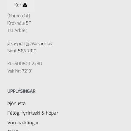
Kort
(Namo ehf)
Krókháls 5F
110 Árbær
jakosport@jakosport.is
Sími:
566 7310
Kt.: 600801-2790
Vsk Nr: 72191
UPPLÝSINGAR
Þjónusta
Félög, fyrirtæki & hópar
Vörubæklingur