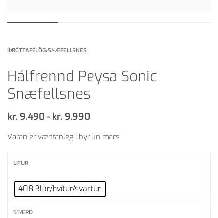
ÍÞRÓTTAFÉLÖG
›
SNÆFELLSNES
Hálfrennd Peysa Sonic
Snæfellsnes
kr.
9.490
kr.
9.990
Varan er væntanleg í byrjun mars
LITUR
408 Blár/hvítur/svartur
STÆRÐ