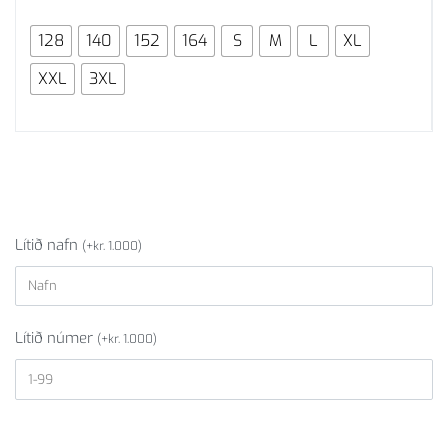
128
140
152
164
S
M
L
XL
XXL
3XL
Lítið nafn
(
+
kr.
1.000
)
Lítið númer
(
+
kr.
1.000
)