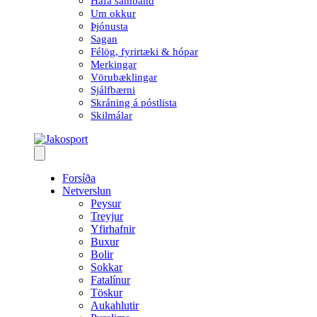
Hafa samband
Um okkur
Þjónusta
Sagan
Félög, fyrirtæki & hópar
Merkingar
Vörubæklingar
Sjálfbærni
Skráning á póstlista
Skilmálar
Forsíða
Netverslun
Peysur
Treyjur
Yfirhafnir
Buxur
Bolir
Sokkar
Fatalínur
Töskur
Aukahlutir