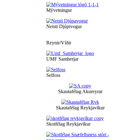
Mývetningur
Neisti Djúpivogur
Reynir/Víðir
UMF Samherjar
Selfoss
Skautafélag Akureyrar
Skautafélag Reykjavíkur
Skotfélag Reykjavíkur