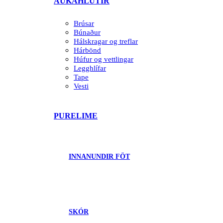
AUKAHLUTIR
Brúsar
Búnaður
Hálskragar og treflar
Hárbönd
Húfur og vettlingar
Legghlífar
Tape
Vesti
PURELIME
INNANUNDIR FÖT
SKÓR