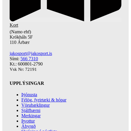
Kort
(Namo ehf)
Krókháls 5F
110 Árbær
jakosport@jakosport.is
Sími:
566 7310
Kt.: 600801-2790
Vsk Nr: 72191
UPPLÝSINGAR
Þjónusta
Félög, fyrirtæki & hópar
Vörubæklingur
Sjálfbærni
Merkingar
Þvottur
Ábyrgð