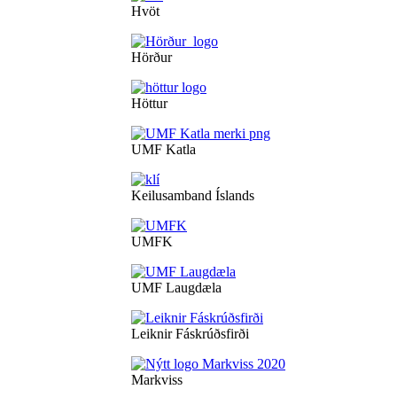
Hvöt
Hörður
Höttur
UMF Katla
Keilusamband Íslands
UMFK
UMF Laugdæla
Leiknir Fáskrúðsfirði
Markviss