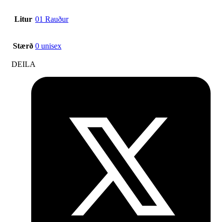
Litur
01 Rauður
Stærð
0 unisex
DEILA