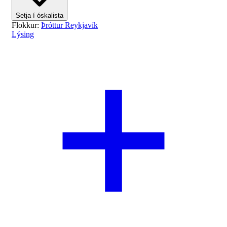
Setja í óskalista
Flokkur:
Þróttur Reykjavík
Lýsing