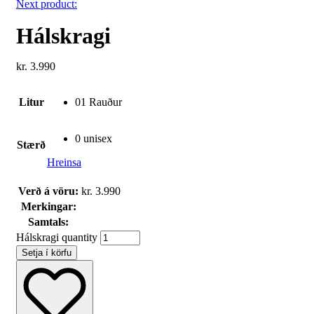
Next product:
Hálskragi
kr.
3.990
Litur
01 Rauður
0 unisex
Stærð
Hreinsa
Verð á vöru:
kr.
3.990
Merkingar:
Samtals:
Hálskragi quantity
Setja í körfu