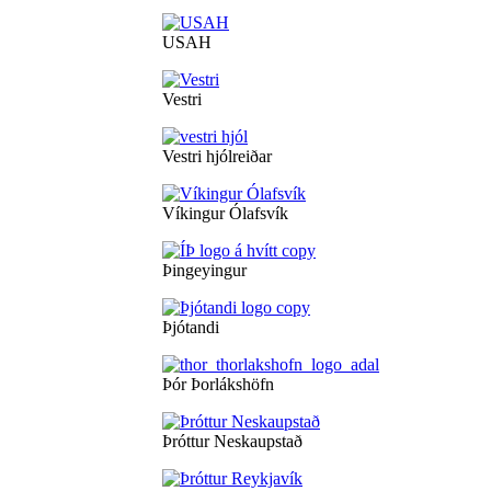
USAH
Vestri
Vestri hjólreiðar
Víkingur Ólafsvík
Þingeyingur
Þjótandi
Þór Þorlákshöfn
Þróttur Neskaupstað