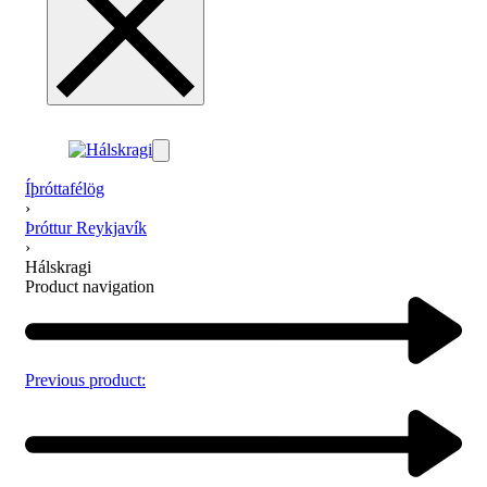
Íþróttafélög
›
Þróttur Reykjavík
›
Hálskragi
Product navigation
Previous product: