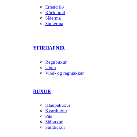
Erlend lið
Körfubolti
Síðerma
Stutterma
YFIRHAFNIR
Regnbuxur
Úlpur
Vind- og regnjakkar
BUXUR
Hlaupabuxur
Kvartbuxur
Pils
Síðbuxur
Stuttbuxur