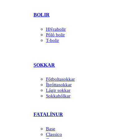
BOLIR
Hlýrabolir
Póló bolir
T-bolir
SOKKAR
Fótboltasokkar
Íþróttasokkar
Lágir sokkar
Sokkahólkar
FATALÍNUR
Base
Classico