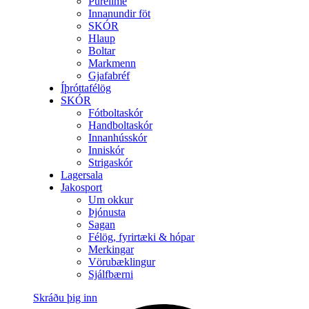
Purelime
Innanundir föt
SKÓR
Hlaup
Boltar
Markmenn
Gjafabréf
Íþróttafélög
SKÓR
Fótboltaskór
Handboltaskór
Innanhússkór
Inniskór
Strigaskór
Lagersala
Jakosport
Um okkur
Þjónusta
Sagan
Félög, fyrirtæki & hópar
Merkingar
Vörubæklingur
Sjálfbærni
Skráðu þig inn