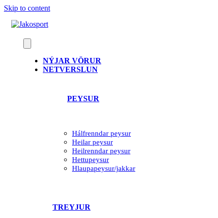
Skip to content
NÝJAR VÖRUR
NETVERSLUN
PEYSUR
Hálfrenndar peysur
Heilar peysur
Heilrenndar peysur
Hettupeysur
Hlaupapeysur/jakkar
TREYJUR