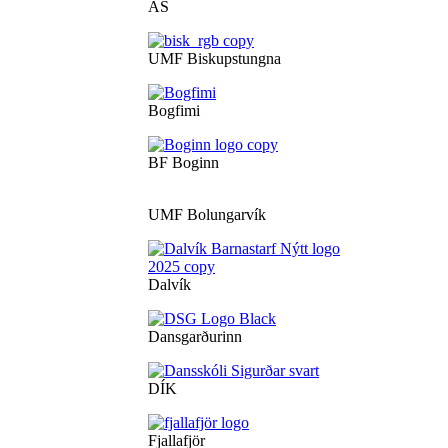
ÁS
UMF Biskupstungna
Bogfimi
BF Boginn
UMF Bolungarvík
Dalvík
Dansgarðurinn
DÍK
Fjallafjör