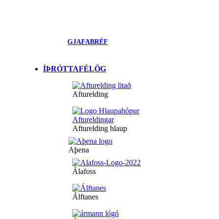
GJAFABRÉF
ÍÞRÓTTAFÉLÖG
Afturelding
Afturelding hlaup
Aþena
Álafoss
Álftanes