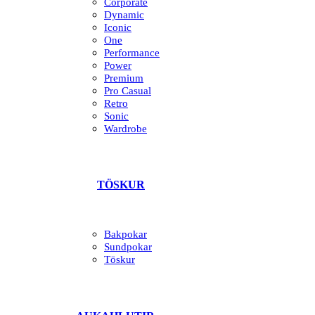
Corporate
Dynamic
Iconic
One
Performance
Power
Premium
Pro Casual
Retro
Sonic
Wardrobe
TÖSKUR
Bakpokar
Sundpokar
Töskur