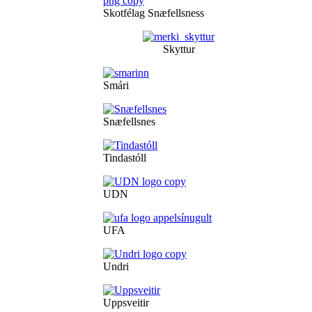
Skotfélag Snæfellsness
Skyttur
Smári
Snæfellsnes
Tindastóll
UDN
UFA
Undri
Uppsveitir