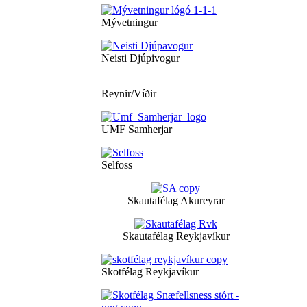
Mývetningur
Neisti Djúpivogur
Reynir/Víðir
UMF Samherjar
Selfoss
Skautafélag Akureyrar
Skautafélag Reykjavíkur
Skotfélag Reykjavíkur