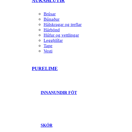
AUKAHLUTIR
Brúsar
Búnaður
Hálskragar og treflar
Hárbönd
Húfur og vettlingar
Legghlífar
Tape
Vesti
PURELIME
INNANUNDIR FÖT
SKÓR