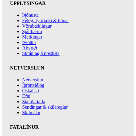
UPPLÝSINGAR
Þjónusta
Félög, fyrirtæki & hópar
Vörubæklingur
Sjálfbærni
Merkingar
Þvottur
Ábyrgð
Skráning á póstlista
NETVERSLUN
Netverslun
Íþróttafélög
Óskalisti
Efni
Stærðartafla
Sendingar & skilareglur
Skilmálar
FATALÍNUR