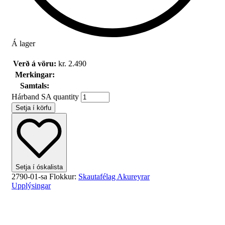
Á lager
Verð á vöru:
kr.
2.490
Merkingar:
Samtals:
Hárband SA quantity
Setja í körfu
Setja í óskalista
2790-01-sa
Flokkur:
Skautafélag Akureyrar
Upplýsingar