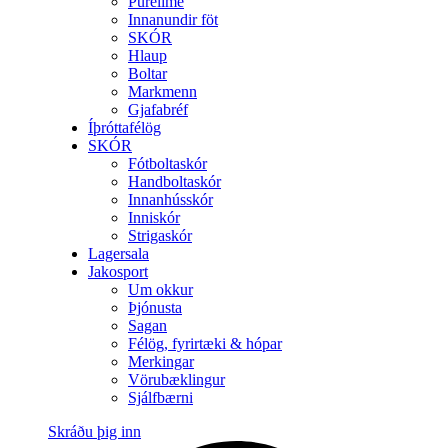
Purelime
Innanundir föt
SKÓR
Hlaup
Boltar
Markmenn
Gjafabréf
Íþróttafélög
SKÓR
Fótboltaskór
Handboltaskór
Innanhússkór
Inniskór
Strigaskór
Lagersala
Jakosport
Um okkur
Þjónusta
Sagan
Félög, fyrirtæki & hópar
Merkingar
Vörubæklingur
Sjálfbærni
Skráðu þig inn