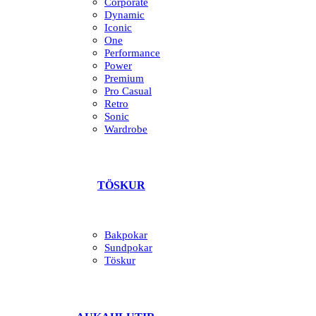
Corporate
Dynamic
Iconic
One
Performance
Power
Premium
Pro Casual
Retro
Sonic
Wardrobe
TÖSKUR
Bakpokar
Sundpokar
Töskur