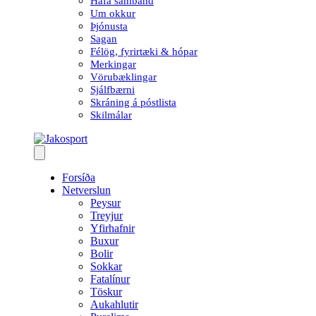
Hafa samband
Um okkur
Þjónusta
Sagan
Félög, fyrirtæki & hópar
Merkingar
Vörubæklingar
Sjálfbærni
Skráning á póstlista
Skilmálar
Forsíða
Netverslun
Peysur
Treyjur
Yfirhafnir
Buxur
Bolir
Sokkar
Fatalínur
Töskur
Aukahlutir