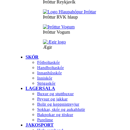
Þróttur Reykjavík
Þróttur RVK hlaup
Þróttur Vogum
Ægir
SKÓR
Fótboltaskór
Handboltaskór
Innanhússkór
Inniskór
Strigaskór
LAGERSALA
Buxur og stuttbuxur
Peysur og jakkar
Bolir og keppnistreyjur
Sokkar, skór og aukahlutir
Bakpokar og töskur
Purelime
JAKOSPORT