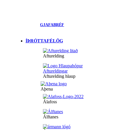
GJAFABRÉF
ÍÞRÓTTAFÉLÖG
Afturelding
Afturelding hlaup
Aþena
Álafoss
Álftanes