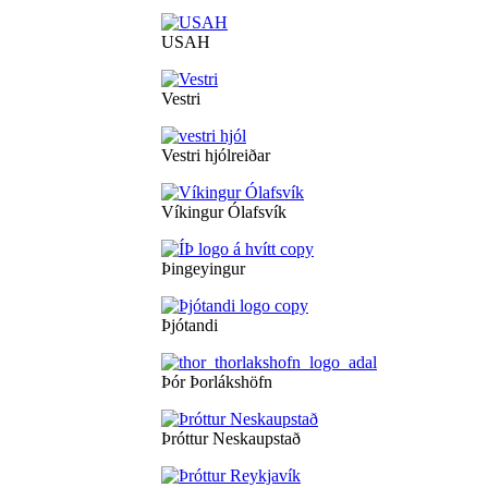
USAH
Vestri
Vestri hjólreiðar
Víkingur Ólafsvík
Þingeyingur
Þjótandi
Þór Þorlákshöfn
Þróttur Neskaupstað