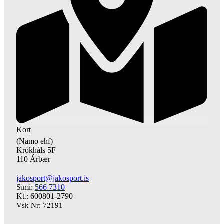
Kort
(Namo ehf)
Krókháls 5F
110 Árbær
jakosport@jakosport.is
Sími:
566 7310
Kt.: 600801-2790
Vsk Nr: 72191