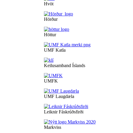
Hvöt
Hörður
Höttur
UMF Katla
Keilusamband Íslands
UMFK
UMF Laugdæla
Leiknir Fáskrúðsfirði
Markviss