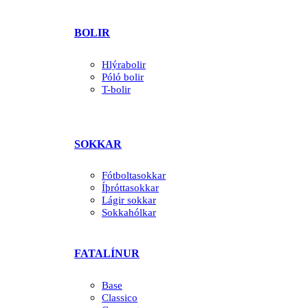
BOLIR
Hlýrabolir
Póló bolir
T-bolir
SOKKAR
Fótboltasokkar
Íþróttasokkar
Lágir sokkar
Sokkahólkar
FATALÍNUR
Base
Classico