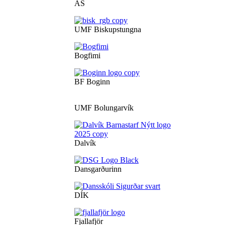
ÁS
UMF Biskupstungna
Bogfimi
BF Boginn
UMF Bolungarvík
Dalvík
Dansgarðurinn
DÍK
Fjallafjör