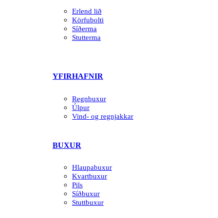
Erlend lið
Körfubolti
Síðerma
Stutterma
YFIRHAFNIR
Regnbuxur
Úlpur
Vind- og regnjakkar
BUXUR
Hlaupabuxur
Kvartbuxur
Pils
Síðbuxur
Stuttbuxur