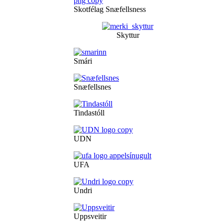
Skotfélag Snæfellsness
Skyttur
Smári
Snæfellsnes
Tindastóll
UDN
UFA
Undri
Uppsveitir