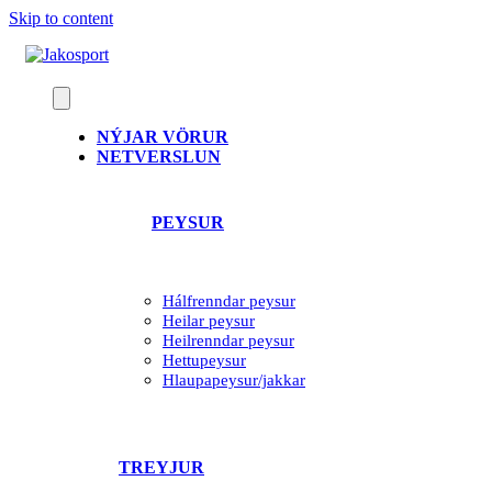
Skip to content
NÝJAR VÖRUR
NETVERSLUN
PEYSUR
Hálfrenndar peysur
Heilar peysur
Heilrenndar peysur
Hettupeysur
Hlaupapeysur/jakkar
TREYJUR