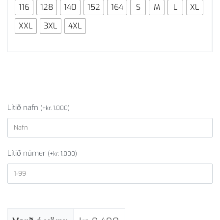
116
128
140
152
164
S
M
L
XL
XXL
3XL
4XL
Lítið nafn
(
+
kr.
1.000
)
Lítið númer
(
+
kr.
1.000
)