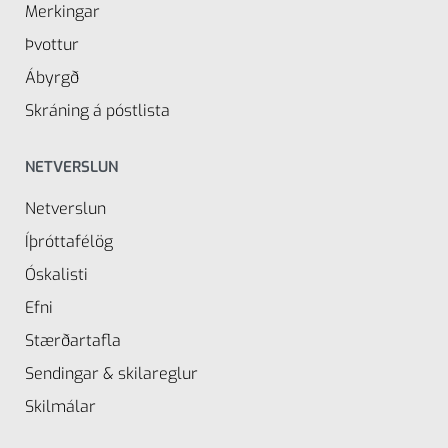
Merkingar
Þvottur
Ábyrgð
Skráning á póstlista
NETVERSLUN
Netverslun
Íþróttafélög
Óskalisti
Efni
Stærðartafla
Sendingar & skilareglur
Skilmálar