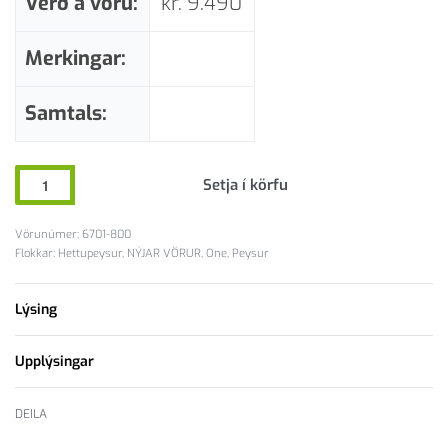
Verð á vöru:
kr.
9.490
Merkingar:
Samtals:
Setja í körfu
6701-800
Flokkar:
Hettupeysur
,
NÝJAR VÖRUR
,
One
,
Peysur
Lýsing
Upplýsingar
DEILA