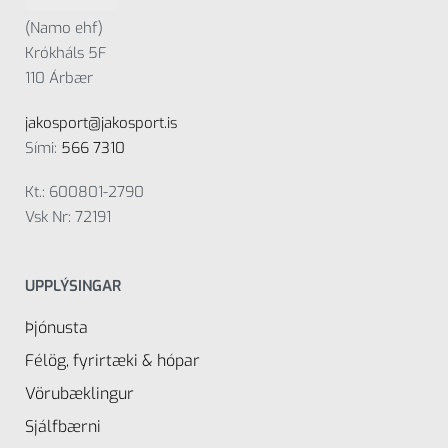
(Namo ehf)
Krókháls 5F
110 Árbær
jakosport@jakosport.is
Sími:
566 7310
Kt.: 600801-2790
Vsk Nr: 72191
UPPLÝSINGAR
Þjónusta
Félög, fyrirtæki & hópar
Vörubæklingur
Sjálfbærni