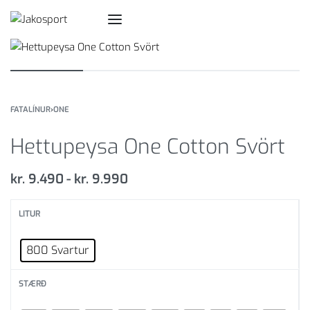
FATALÍNUR
›
ONE
Hettupeysa One Cotton Svört
kr.
9.490
kr.
9.990
LITUR
800 Svartur
STÆRÐ