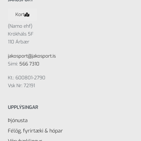
Kort
(Namo ehf)
Krókháls 5F
110 Árbær
jakosport@jakosport.is
Sími:
566 7310
Kt.: 600801-2790
Vsk Nr: 72191
UPPLÝSINGAR
Þjónusta
Félög, fyrirtæki & hópar