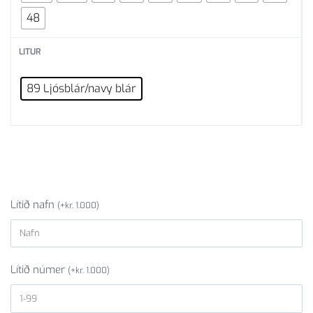
48
LITUR
89 Ljósblár/navy blár
Lítið nafn
(
+
kr.
1.000
)
Lítið númer
(
+
kr.
1.000
)