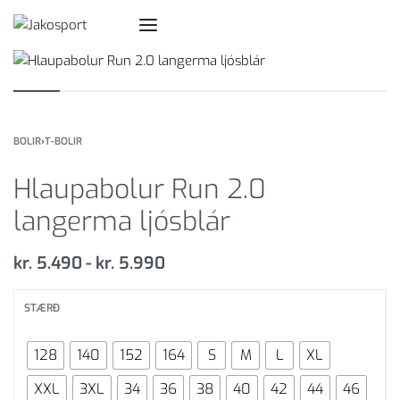
BOLIR
›
T-BOLIR
Hlaupabolur Run 2.0
langerma ljósblár
kr.
5.490
kr.
5.990
STÆRÐ
128
140
152
164
S
M
L
XL
XXL
3XL
34
36
38
40
42
44
46