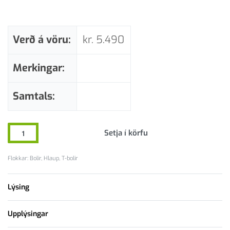
Verð á vöru:
kr.
5.490
Merkingar:
Samtals:
Setja í körfu
Flokkar:
Bolir
,
Hlaup
,
T-bolir
Lýsing
Upplýsingar