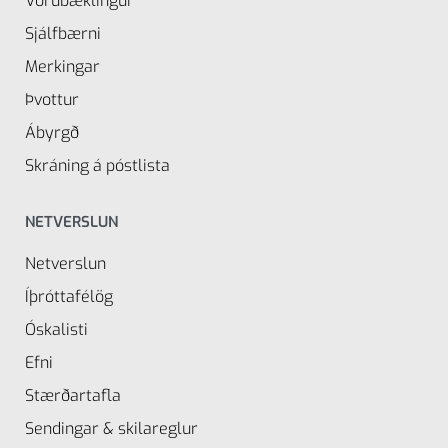
Vörubæklingur
Sjálfbærni
Merkingar
Þvottur
Ábyrgð
Skráning á póstlista
NETVERSLUN
Netverslun
Íþróttafélög
Óskalisti
Efni
Stærðartafla
Sendingar & skilareglur