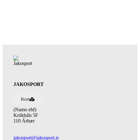
JAKOSPORT
Kort
(Namo ehf)
Krókháls 5F
110 Árbær
jakosport@jakosport.is