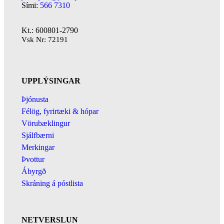
Sími:
566 7310
Kt.: 600801-2790
Vsk Nr: 72191
UPPLÝSINGAR
Þjónusta
Félög, fyrirtæki & hópar
Vörubæklingur
Sjálfbærni
Merkingar
Þvottur
Ábyrgð
Skráning á póstlista
NETVERSLUN