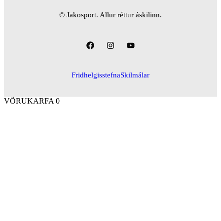
© Jakosport. Allur réttur áskilinn.
Fridhelgisstefna
Skilmálar
VÖRUKARFA
0