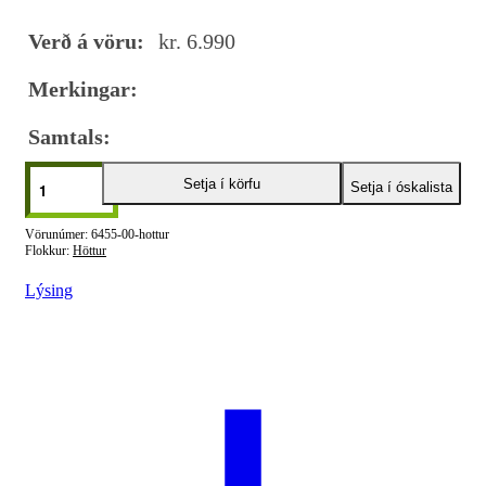
Verð á vöru:
kr.
6.990
Merkingar:
Samtals:
Setja í körfu
Setja í óskalista
6455-00-hottur
Flokkur:
Höttur
Lýsing