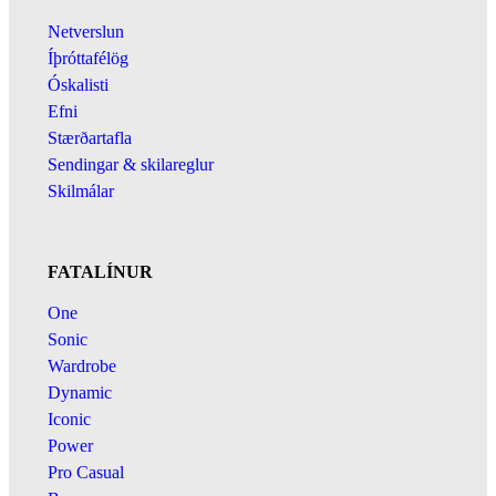
Netverslun
Íþróttafélög
Óskalisti
Efni
Stærðartafla
Sendingar & skilareglur
Skilmálar
FATALÍNUR
One
Sonic
Wardrobe
Dynamic
Iconic
Power
Pro Casual