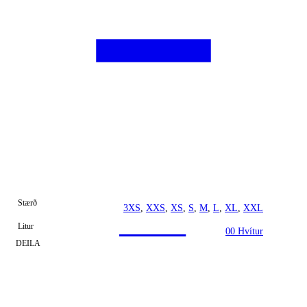
Stærð
3XS
,
XXS
,
XS
,
S
,
M
,
L
,
XL
,
XXL
Litur
00 Hvítur
DEILA