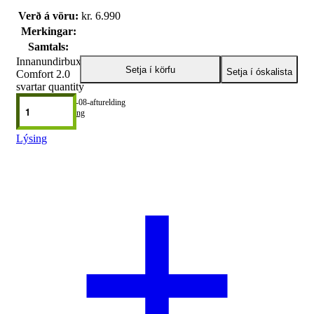
Verð á vöru:
kr.
6.990
Merkingar:
Samtals:
Innanundirbuxur
Setja í körfu
Setja í óskalista
Comfort 2.0
svartar quantity
6555-08-afturelding
Flokkur:
Afturelding
Lýsing