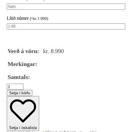
Lítið númer
(
+
kr.
1.000
)
Verð á vöru:
kr.
8.990
Merkingar:
Samtals:
Setja í körfu
Setja í óskalista