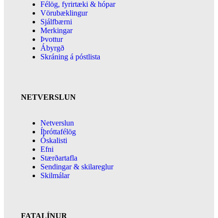
Félög, fyrirtæki & hópar
Vörubæklingur
Sjálfbærni
Merkingar
Þvottur
Ábyrgð
Skráning á póstlista
NETVERSLUN
Netverslun
Íþróttafélög
Óskalisti
Efni
Stærðartafla
Sendingar & skilareglur
Skilmálar
FATALÍNUR