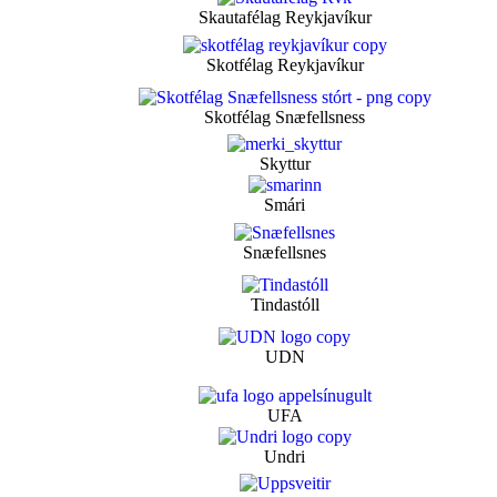
Skautafélag Reykjavíkur
Skotfélag Reykjavíkur
Skotfélag Snæfellsness
Skyttur
Smári
Snæfellsnes
Tindastóll
UDN
UFA
Undri