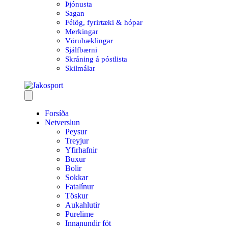
Þjónusta
Sagan
Félög, fyrirtæki & hópar
Merkingar
Vörubæklingar
Sjálfbærni
Skráning á póstlista
Skilmálar
Forsíða
Netverslun
Peysur
Treyjur
Yfirhafnir
Buxur
Bolir
Sokkar
Fatalínur
Töskur
Aukahlutir
Purelime
Innanundir föt