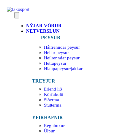
NÝJAR VÖRUR
NETVERSLUN
PEYSUR
Hálfrenndar peysur
Heilar peysur
Heilrenndar peysur
Hettupeysur
Hlaupapeysur/jakkar
TREYJUR
Erlend lið
Körfubolti
Síðerma
Stutterma
YFIRHAFNIR
Regnbuxur
Úlpur