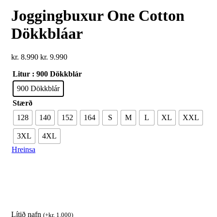
Joggingbuxur One Cotton
Dökkbláar
kr.
8.990
kr.
9.990
Litur
: 900 Dökkblár
900 Dökkblár
Stærð
128
140
152
164
S
M
L
XL
XXL
3XL
4XL
Hreinsa
Lítið nafn
(
+
kr.
1.000
)