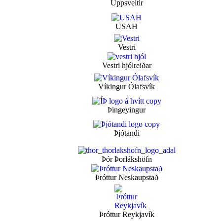
Uppsveitir
USAH
Vestri
Vestri hjólreiðar
Víkingur Ólafsvík
Þingeyingur
Þjótandi
Þór Þorlákshöfn
Þróttur Neskaupstað
Þróttur Reykjavík