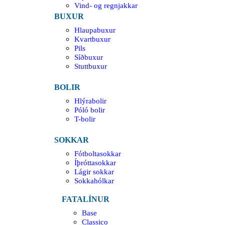
Vind- og regnjakkar
BUXUR
Hlaupabuxur
Kvartbuxur
Pils
Síðbuxur
Stuttbuxur
BOLIR
Hlýrabolir
Póló bolir
T-bolir
SOKKAR
Fótboltasokkar
Íþróttasokkar
Lágir sokkar
Sokkahólkar
FATALÍNUR
Base
Classico