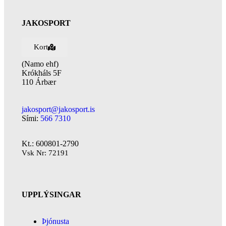
JAKOSPORT
Kort
(Namo ehf)
Krókháls 5F
110 Árbær
jakosport@jakosport.is
Sími:
566 7310
Kt.: 600801-2790
Vsk Nr: 72191
UPPLÝSINGAR
Þjónusta