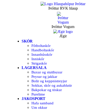
Þróttur RVK hlaup
Þróttur Vogum
Ægir
SKÓR
Fótboltaskór
Handboltaskór
Innanhússkór
Inniskór
Strigaskór
LAGERSALA
Buxur og stuttbuxur
Peysur og jakkar
Bolir og keppnistreyjur
Sokkar, skór og aukahlutir
Bakpokar og töskur
Purelime
JAKOSPORT
Hafa samband
Um okkur