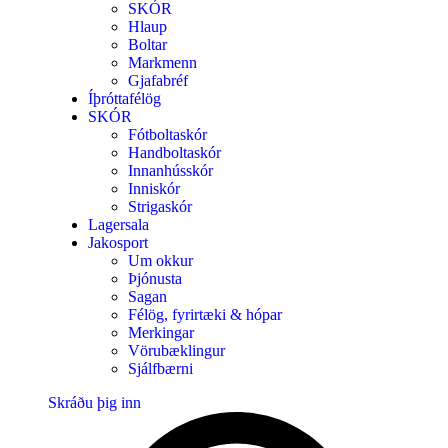
SKÓR
Hlaup
Boltar
Markmenn
Gjafabréf
Íþróttafélög
SKÓR
Fótboltaskór
Handboltaskór
Innanhússkór
Inniskór
Strigaskór
Lagersala
Jakosport
Um okkur
Þjónusta
Sagan
Félög, fyrirtæki & hópar
Merkingar
Vörubæklingur
Sjálfbærni
Skráðu þig inn