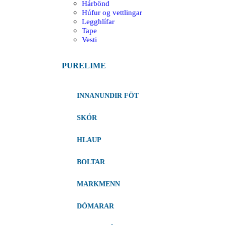
Hárbönd
Húfur og vettlingar
Legghlífar
Tape
Vesti
PURELIME
INNANUNDIR FÖT
SKÓR
HLAUP
BOLTAR
MARKMENN
DÓMARAR