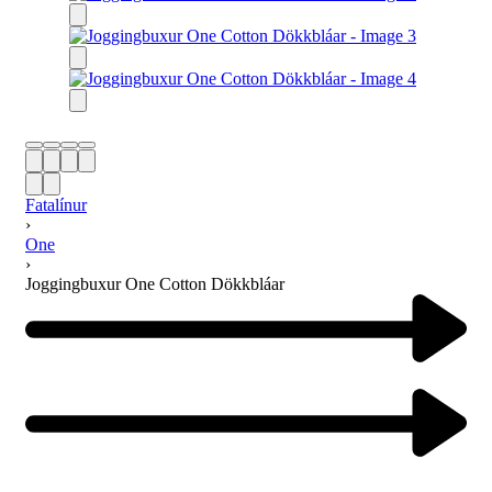
Fatalínur
›
One
›
Joggingbuxur One Cotton Dökkbláar