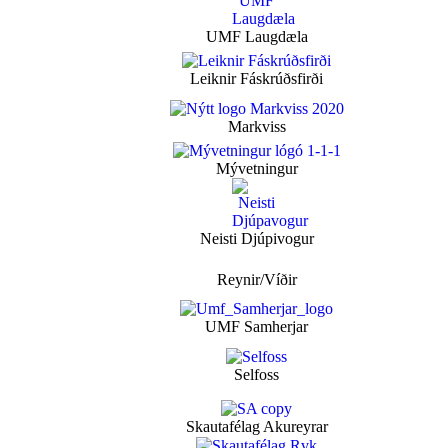
UMF Laugdæla
Leiknir Fáskrúðsfirði
Markviss
Mývetningur
Neisti Djúpivogur
Reynir/Víðir
UMF Samherjar
Selfoss
Skautafélag Akureyrar