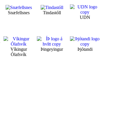
Snæfellsnes
Tindastóll
UDN
r
Víkingur
Þingeyingur
Þjótandi
Ólafsvík