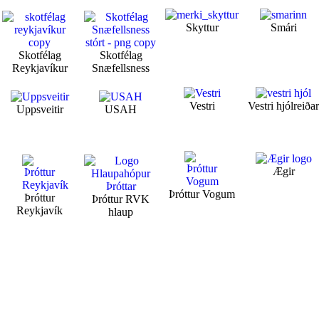
Skyttur
Smári
Skotfélag
Skotfélag
Reykjavíkur
Snæfellsness
Vestri
Vestri hjólreiða
Uppsveitir
USAH
Ægir
Þróttur Vogum
Þróttur
Þróttur RVK
Reykjavík
hlaup