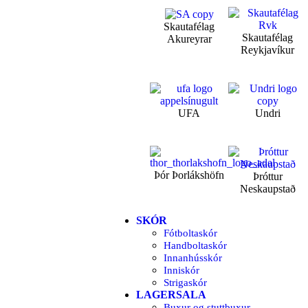
Skautafélag
Skautafélag
Akureyrar
Reykjavíkur
UFA
Undri
Þór Þorlákshöfn
Þróttur
Neskaupstað
SKÓR
Fótboltaskór
Handboltaskór
Innanhússkór
Inniskór
Strigaskór
LAGERSALA
Buxur og stuttbuxur