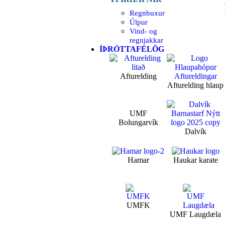
Regnbuxur
Úlpur
Vind- og
regnjakkar
ÍÞRÓTTAFÉLÖG
Afturelding
Afturelding hlaup
UMF
Bolungarvík
Dalvík
Hamar
Haukar karate
UMFK
UMF Laugdæla