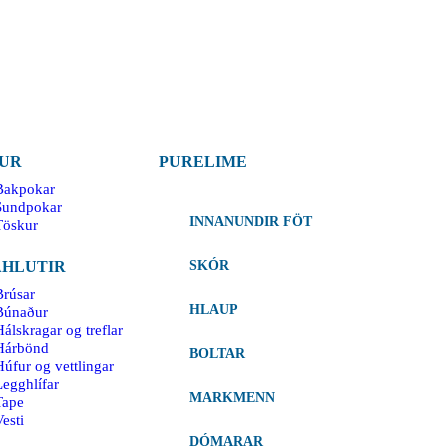
UR
PURELIME
Bakpokar
Sundpokar
INNANUNDIR FÖT
Töskur
HLUTIR
SKÓR
Brúsar
HLAUP
Búnaður
álskragar og treflar
Hárbönd
BOLTAR
Húfur og vettlingar
Legghlífar
MARKMENN
Tape
esti
DÓMARAR