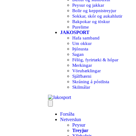
Peysur og jakkar
Bolir og keppnistreyjur
Sokkar, skór og aukahlutir
Bakpokar og töskur
Purelime
JAKOSPORT
Hafa samband
Um okkur
Þjónusta
Sagan
Félög, fyrirtæki & hópar
Merkingar
Vörubæklingar
Sjálfbærni
Skráning á póstlista
Skilmálar
Forsíða
Netverslun
Peysur
Treyjur
Yfirhafnir