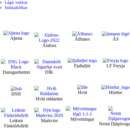
Lágir sokkar
Sokkahólkar
Aþena
Álftanes
ÁS
Álafoss
Fjallafjör
LF Freyja
Dansgarðurinn
DÍK
Hvöt
Hörður
HSH
Hvíti riddarinn
Mývetningur
Leiknir
Markviss
Neisti Djúpivog
Fáskrúðsfirði