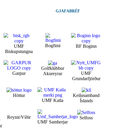
GJAFABRÉF
Bogfimi
UMF
BF Boginn
Biskupstungna
Golfklúbbur
Garpur
UMF
Akureyrar
Grundarfjörður
Höttur
Keilusamband
UMF Katla
Íslands
Reynir/Víðir
Selfoss
UMF Samherjar
ur