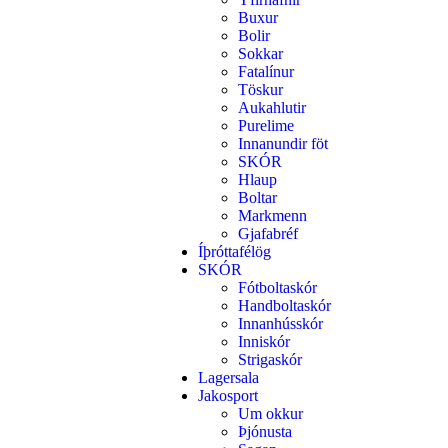
Buxur
Bolir
Sokkar
Fatalínur
Töskur
Aukahlutir
Purelime
Innanundir föt
SKÓR
Hlaup
Boltar
Markmenn
Gjafabréf
Íþróttafélög
SKÓR
Fótboltaskór
Handboltaskór
Innanhússkór
Inniskór
Strigaskór
Lagersala
Jakosport
Um okkur
Þjónusta