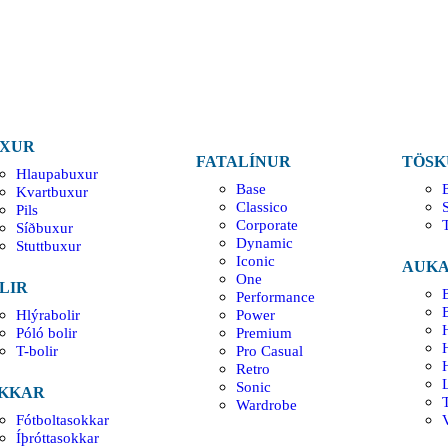
XUR
FATALÍNUR
TÖSK
Hlaupabuxur
Base
Kvartbuxur
Classico
Pils
Corporate
Síðbuxur
Dynamic
Stuttbuxur
Iconic
AUKA
One
LIR
Performance
Hlýrabolir
Power
H
Póló bolir
Premium
T-bolir
Pro Casual
Retro
Sonic
KKAR
Wardrobe
Fótboltasokkar
V
Íþróttasokkar