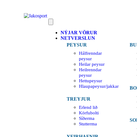
NÝJAR VÖRUR
NETVERSLUN
PEYSUR
BU
Hálfrenndar
peysur
Heilar peysur
Heilrenndar
peysur
Hettupeysur
Hlaupapeysur/jakkar
BO
TREYJUR
Erlend lið
Körfubolti
Síðerma
SO
Stutterma
YFIRHAFNIR