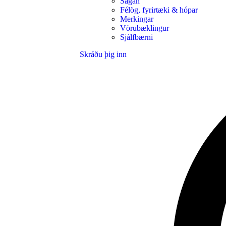
Sagan
Félög, fyrirtæki & hópar
Merkingar
Vörubæklingur
Sjálfbærni
Skráðu þig inn