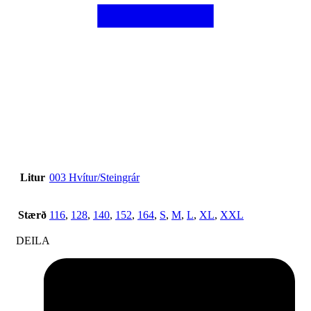
Litur
003 Hvítur/Steingrár
Stærð
116
,
128
,
140
,
152
,
164
,
S
,
M
,
L
,
XL
,
XXL
DEILA