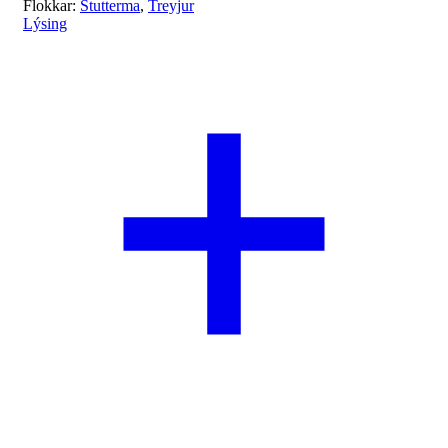
Flokkar:
Stutterma
,
Treyjur
Lýsing