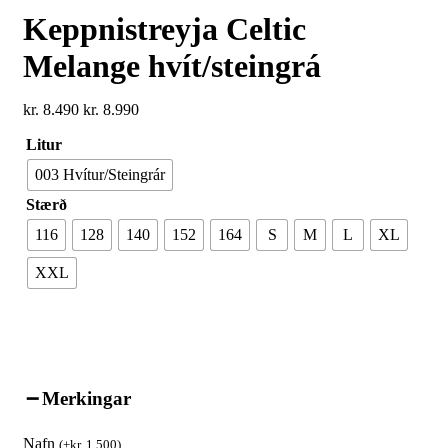
Next
product:
Keppnistreyja Celtic
Melange hvít/steingrá
kr.
8.490
kr.
8.990
Litur
003 Hvítur/Steingrár
Stærð
116
128
140
152
164
S
M
L
XL
XXL
Merkingar
Nafn
(
+
kr.
1.500
)