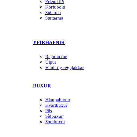
Erlend lið
Körfubolti
Síðerma
Stutterma
YFIRHAFNIR
Regnbuxur
Úlpur
Vind- og regnjakkar
BUXUR
Hlaupabuxur
Kvartbuxur
Pils
Síðbuxur
Stuttbuxur