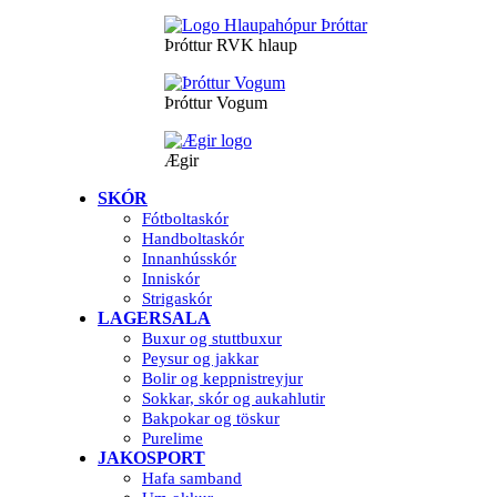
Þróttur RVK hlaup
Þróttur Vogum
Ægir
SKÓR
Fótboltaskór
Handboltaskór
Innanhússkór
Inniskór
Strigaskór
LAGERSALA
Buxur og stuttbuxur
Peysur og jakkar
Bolir og keppnistreyjur
Sokkar, skór og aukahlutir
Bakpokar og töskur
Purelime
JAKOSPORT
Hafa samband