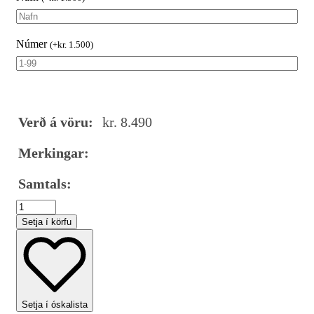
Númer
(
+
kr.
1.500
)
Verð á vöru:
kr.
8.490
Merkingar:
Samtals:
Keppnistreyja
Celtic
Setja í körfu
Melange
hvít/steingrá
quantity
Setja í óskalista