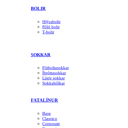
BOLIR
Hlýrabolir
Póló bolir
T-bolir
SOKKAR
Fótboltasokkar
Íþróttasokkar
Lágir sokkar
Sokkahólkar
FATALÍNUR
Base
Classico
Corporate