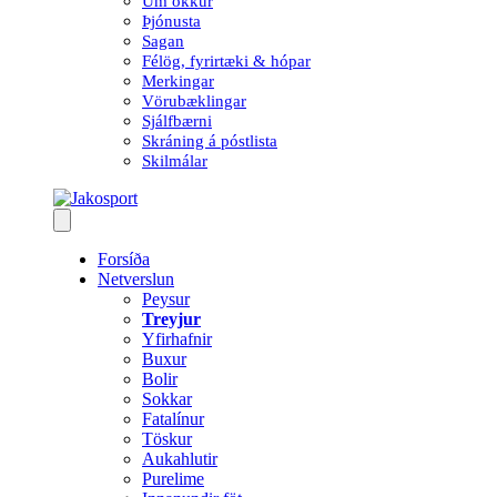
Um okkur
Þjónusta
Sagan
Félög, fyrirtæki & hópar
Merkingar
Vörubæklingar
Sjálfbærni
Skráning á póstlista
Skilmálar
Forsíða
Netverslun
Peysur
Treyjur
Yfirhafnir
Buxur
Bolir
Sokkar
Fatalínur
Töskur
Aukahlutir
Purelime