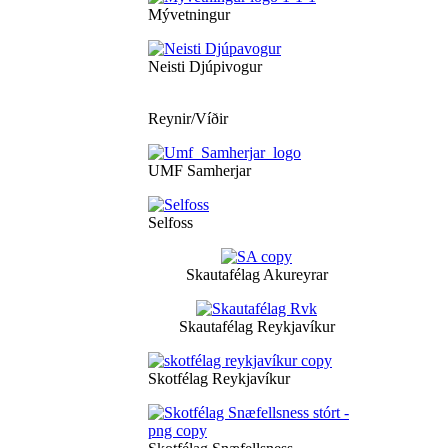
Mývetningur
Neisti Djúpivogur
Reynir/Víðir
UMF Samherjar
Selfoss
Skautafélag Akureyrar
Skautafélag Reykjavíkur
Skotfélag Reykjavíkur