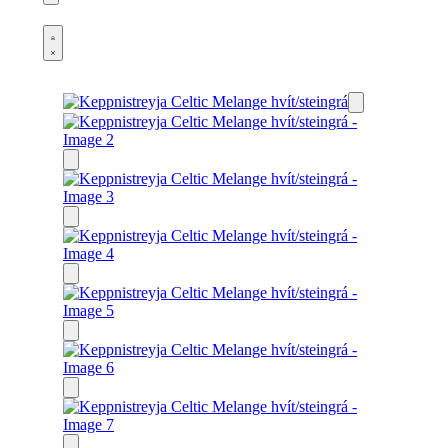
Open
cart
Open
Account
details