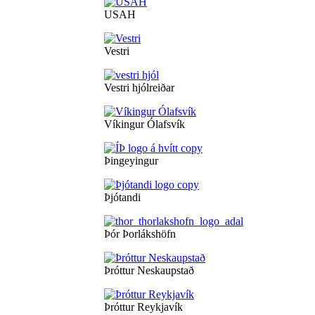
USAH
Vestri
Vestri hjólreiðar
Víkingur Ólafsvík
Þingeyingur
Þjótandi
Þór Þorlákshöfn
Þróttur Neskaupstað
Þróttur Reykjavík