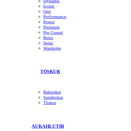
Dynamic
Iconic
One
Performance
Power
Premium
Pro Casual
Retro
Sonic
Wardrobe
TÖSKUR
Bakpokar
Sundpokar
Töskur
AUKAHLUTIR