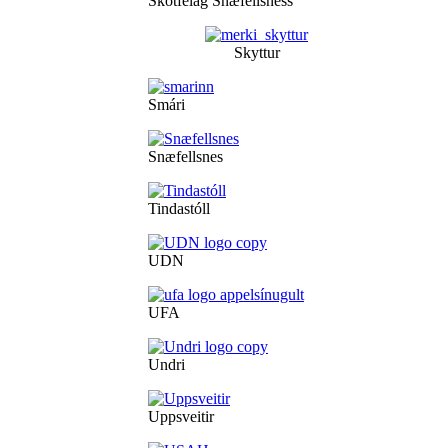
Skotfélag Snæfellsness
Skyttur
Smári
Snæfellsnes
Tindastóll
UDN
UFA
Undri
Uppsveitir