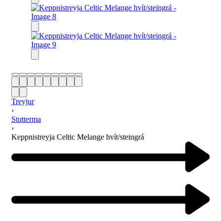
Treyjur
›
Stutterma
›
Keppnistreyja Celtic Melange hvít/steingrá
Product
navigation
Previous
product: