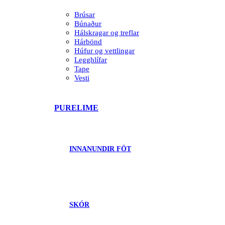
Brúsar
Búnaður
Hálskragar og treflar
Hárbönd
Húfur og vettlingar
Legghlífar
Tape
Vesti
PURELIME
INNANUNDIR FÖT
SKÓR