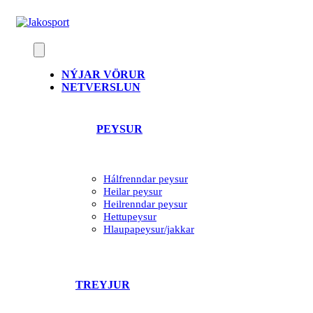
Skip
to
content
NÝJAR VÖRUR
NETVERSLUN
PEYSUR
Hálfrenndar peysur
Heilar peysur
Heilrenndar peysur
Hettupeysur
Hlaupapeysur/jakkar
TREYJUR