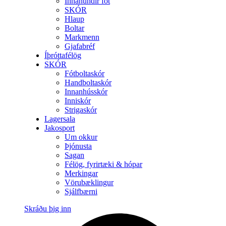
Innanundir föt
SKÓR
Hlaup
Boltar
Markmenn
Gjafabréf
Íþróttafélög
SKÓR
Fótboltaskór
Handboltaskór
Innanhússkór
Inniskór
Strigaskór
Lagersala
Jakosport
Um okkur
Þjónusta
Sagan
Félög, fyrirtæki & hópar
Merkingar
Vörubæklingur
Sjálfbærni
Skráðu þig inn