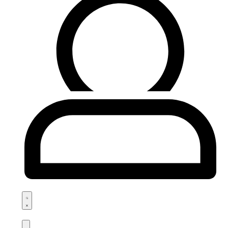
Search
open