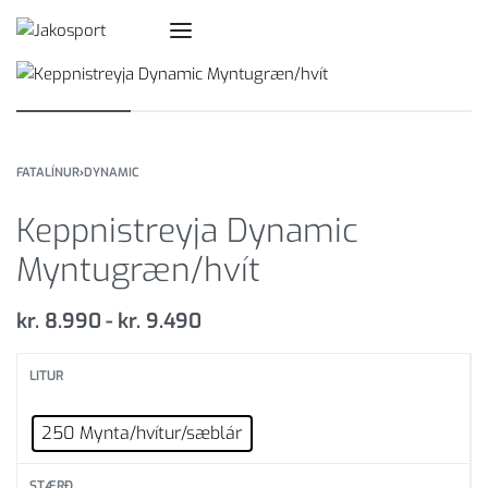
FATALÍNUR
›
DYNAMIC
Keppnistreyja Dynamic
Myntugræn/hvít
kr.
8.990
kr.
9.490
LITUR
250 Mynta/hvítur/sæblár
STÆRÐ