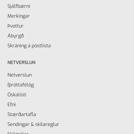
Sjálfbærni
Merkingar
Þvottur
Ábyrgð
Skráning á póstlista
NETVERSLUN
Netverslun
Íþróttafélög
Óskalisti
Efni
Stærðartafla
Sendingar & skilareglur