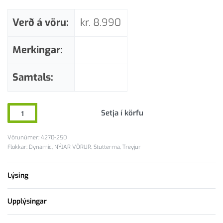
Verð á vöru:
kr.
8.990
Merkingar:
Samtals:
Setja í körfu
4270-250
Flokkar:
Dynamic
,
NÝJAR VÖRUR
,
Stutterma
,
Treyjur
Lýsing
Upplýsingar