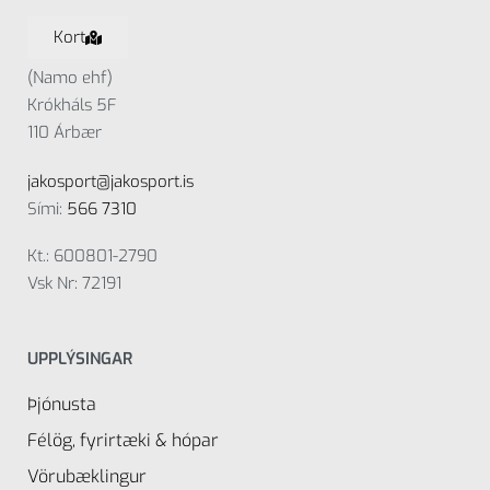
Kort
(Namo ehf)
Krókháls 5F
110 Árbær
jakosport@jakosport.is
Sími:
566 7310
Kt.: 600801-2790
Vsk Nr: 72191
UPPLÝSINGAR
Þjónusta
Félög, fyrirtæki & hópar
Vörubæklingur