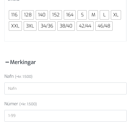
116
128
140
152
164
S
M
L
XL
XXL
3XL
34/36
38/40
42/44
46/48
Merkingar
Nafn
(
+
kr.
1.500
)
Númer
(
+
kr.
1.500
)