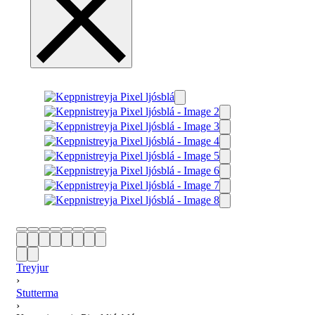
Treyjur
›
Stutterma
›