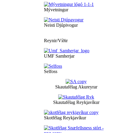
Mývetningur
Neisti Djúpivogur
Reynir/Víðir
UMF Samherjar
Selfoss
Skautafélag Akureyrar
Skautafélag Reykjavíkur
Skotfélag Reykjavíkur