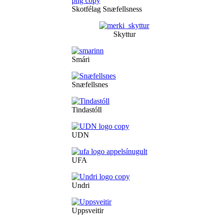
Skotfélag Snæfellsness
Skyttur
Smári
Snæfellsnes
Tindastóll
UDN
UFA
Undri
Uppsveitir