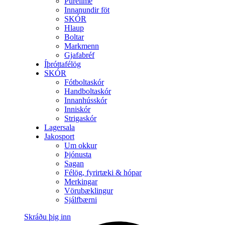
Purelime
Innanundir föt
SKÓR
Hlaup
Boltar
Markmenn
Gjafabréf
Íþróttafélög
SKÓR
Fótboltaskór
Handboltaskór
Innanhússkór
Inniskór
Strigaskór
Lagersala
Jakosport
Um okkur
Þjónusta
Sagan
Félög, fyrirtæki & hópar
Merkingar
Vörubæklingur
Sjálfbærni
Skráðu þig inn