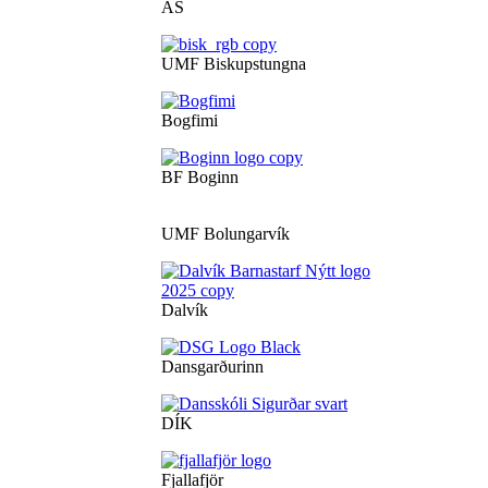
ÁS
UMF Biskupstungna
Bogfimi
BF Boginn
UMF Bolungarvík
Dalvík
Dansgarðurinn
DÍK
Fjallafjör