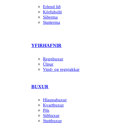
Erlend lið
Körfubolti
Síðerma
Stutterma
YFIRHAFNIR
Regnbuxur
Úlpur
Vind- og regnjakkar
BUXUR
Hlaupabuxur
Kvartbuxur
Pils
Síðbuxur
Stuttbuxur