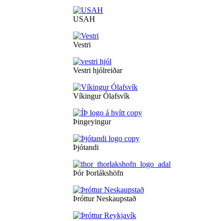
USAH
Vestri
Vestri hjólreiðar
Víkingur Ólafsvík
Þingeyingur
Þjótandi
Þór Þorlákshöfn
Þróttur Neskaupstað