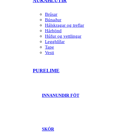
AUKAHLUTIR
Brúsar
Búnaður
Hálskragar og treflar
Hárbönd
Húfur og vettlingar
Legghlífar
Tape
Vesti
PURELIME
INNANUNDIR FÖT
SKÓR