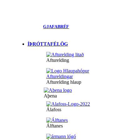
GJAFABRÉF
ÍÞRÓTTAFÉLÖG
Afturelding
Afturelding hlaup
Aþena
Álafoss
Álftanes