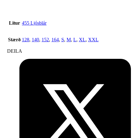
Litur
455 Ljósblár
Stærð
128
,
140
,
152
,
164
,
S
,
M
,
L
,
XL
,
XXL
DEILA