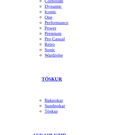
Corporate
Dynamic
Iconic
One
Performance
Power
Premium
Pro Casual
Retro
Sonic
Wardrobe
TÖSKUR
Bakpokar
Sundpokar
Töskur