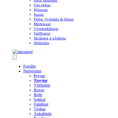
Hafa samband
Um okkur
Þjónusta
Sagan
Félög, fyrirtæki & hópar
Merkingar
Vörubæklingar
Sjálfbærni
Skráning á póstlista
Skilmálar
Forsíða
Netverslun
Peysur
Treyjur
Yfirhafnir
Buxur
Bolir
Sokkar
Fatalínur
Töskur
Aukahlutir