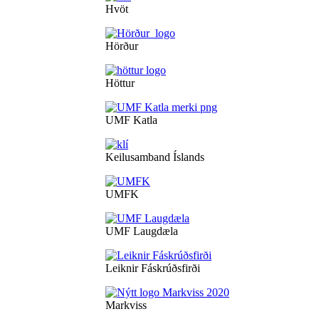
Hvöt
Hörður
Höttur
UMF Katla
Keilusamband Íslands
UMFK
UMF Laugdæla
Leiknir Fáskrúðsfirði
Markviss