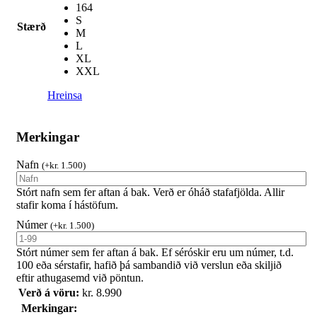
164
S
Stærð
M
L
XL
XXL
Hreinsa
Merkingar
Nafn
(
+
kr.
1.500
)
Stórt nafn sem fer aftan á bak. Verð er óháð stafafjölda. Allir
stafir koma í hástöfum.
Númer
(
+
kr.
1.500
)
Stórt númer sem fer aftan á bak. Ef séróskir eru um númer, t.d.
100 eða sérstafir, hafið þá sambandið við verslun eða skiljið
eftir athugasemd við pöntun.
Verð á vöru:
kr.
8.990
Merkingar: