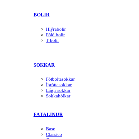
BOLIR
Hlýrabolir
Póló bolir
T-bolir
SOKKAR
Fótboltasokkar
Íþróttasokkar
Lágir sokkar
Sokkahólkar
FATALÍNUR
Base
Classico