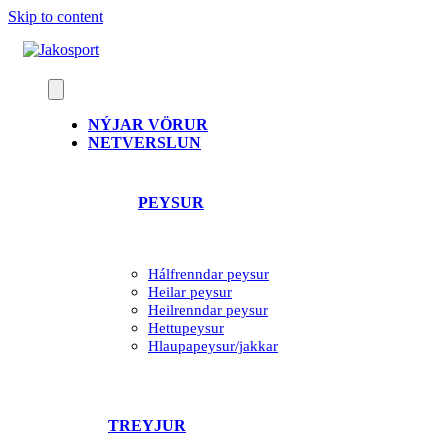
Skip to content
NÝJAR VÖRUR
NETVERSLUN
PEYSUR
Hálfrenndar peysur
Heilar peysur
Heilrenndar peysur
Hettupeysur
Hlaupapeysur/jakkar
TREYJUR