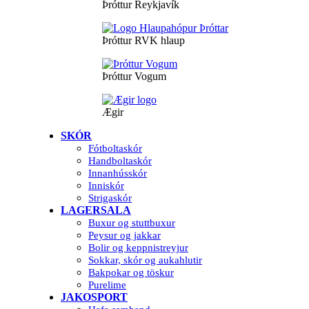
Þróttur Reykjavík
Þróttur RVK hlaup
Þróttur Vogum
Ægir
SKÓR
Fótboltaskór
Handboltaskór
Innanhússkór
Inniskór
Strigaskór
LAGERSALA
Buxur og stuttbuxur
Peysur og jakkar
Bolir og keppnistreyjur
Sokkar, skór og aukahlutir
Bakpokar og töskur
Purelime
JAKOSPORT