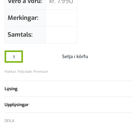
Verð á vöru:
kr.
7.990
Merkingar:
Samtals:
Setja í körfu
Flokkar:
Póló bolir
,
Premium
Lýsing
Upplýsingar
DEILA