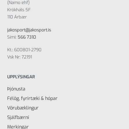
(Namo ehf)
Krókháls 5F
110 Árbær
jakosport@jakosport.is
Sími:
566 7310
Kt.: 600801-2790
Vsk Nr: 72191
UPPLÝSINGAR
Þjónusta
Félög, fyrirtæki & hópar
Vörubæklingur
Sjálfbærni
Merkingar