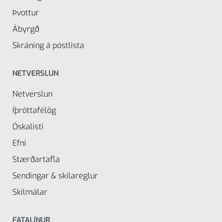
Þvottur
Ábyrgð
Skráning á póstlista
NETVERSLUN
Netverslun
Íþróttafélög
Óskalisti
Efni
Stærðartafla
Sendingar & skilareglur
Skilmálar
FATALÍNUR