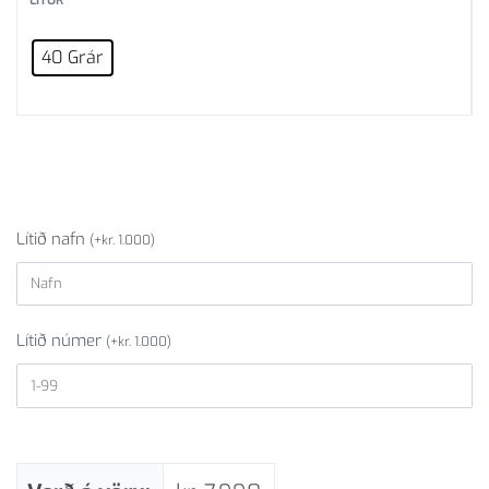
LITUR
40 Grár
Lítið nafn
(
+
kr.
1.000
)
Lítið númer
(
+
kr.
1.000
)