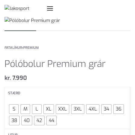
FATALÍNUR
›
PREMIUM
Pólóbolur Premium grár
kr.
7.990
STÆRÐ
S
M
L
XL
XXL
3XL
4XL
34
36
38
40
42
44