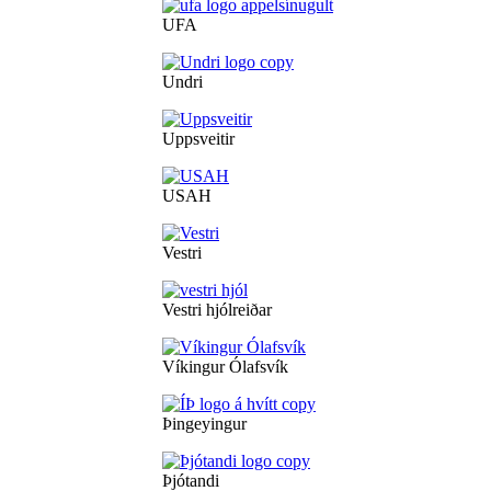
UFA
Undri
Uppsveitir
USAH
Vestri
Vestri hjólreiðar
Víkingur Ólafsvík
Þingeyingur
Þjótandi