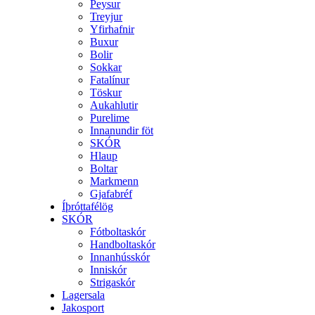
Peysur
Treyjur
Yfirhafnir
Buxur
Bolir
Sokkar
Fatalínur
Töskur
Aukahlutir
Purelime
Innanundir föt
SKÓR
Hlaup
Boltar
Markmenn
Gjafabréf
Íþróttafélög
SKÓR
Fótboltaskór
Handboltaskór
Innanhússkór
Inniskór
Strigaskór
Lagersala
Jakosport