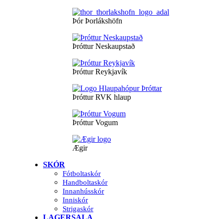
Þór Þorlákshöfn
Þróttur Neskaupstað
Þróttur Reykjavík
Þróttur RVK hlaup
Þróttur Vogum
Ægir
SKÓR
Fótboltaskór
Handboltaskór
Innanhússkór
Inniskór
Strigaskór
LAGERSALA