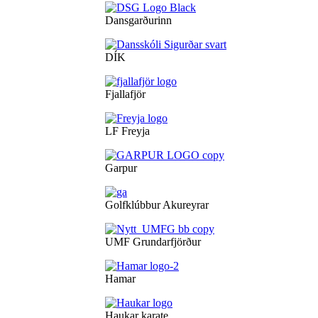
Dansgarðurinn
DÍK
Fjallafjör
LF Freyja
Garpur
Golfklúbbur Akureyrar
UMF Grundarfjörður
Hamar
Haukar karate