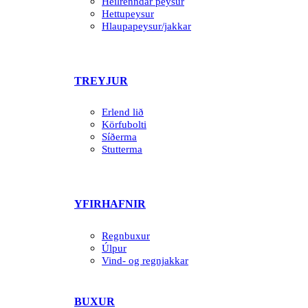
Heilrenndar peysur
Hettupeysur
Hlaupapeysur/jakkar
TREYJUR
Erlend lið
Körfubolti
Síðerma
Stutterma
YFIRHAFNIR
Regnbuxur
Úlpur
Vind- og regnjakkar
BUXUR