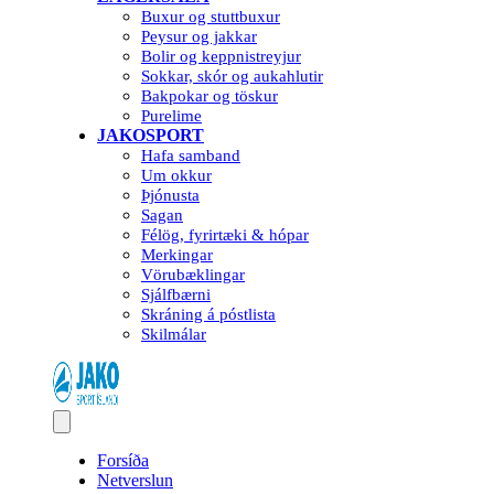
Buxur og stuttbuxur
Peysur og jakkar
Bolir og keppnistreyjur
Sokkar, skór og aukahlutir
Bakpokar og töskur
Purelime
JAKOSPORT
Hafa samband
Um okkur
Þjónusta
Sagan
Félög, fyrirtæki & hópar
Merkingar
Vörubæklingar
Sjálfbærni
Skráning á póstlista
Skilmálar
Forsíða
Netverslun