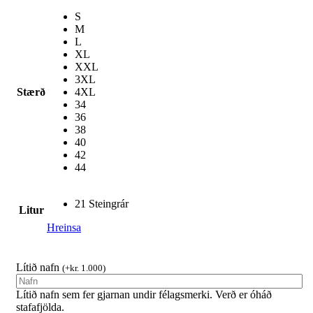
S
M
L
XL
XXL
3XL
Stærð
4XL
34
36
38
40
42
44
21 Steingrár
Litur
Hreinsa
Lítið nafn
(
+
kr.
1.000
)
Lítið nafn sem fer gjarnan undir félagsmerki. Verð er óháð
stafafjölda.