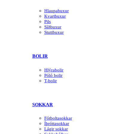
Hlaupabuxur
Kvartbuxur
Pils
Síðbuxur
Stuttbuxur
BOLIR
Hlýrabolir
Póló bolir
T-bolir
SOKKAR
Fótboltasokkar
Íþróttasokkar
Lágir sokkar