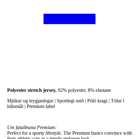
Polyester stretch jersey,
92% polyester, 8% elastane
Mjúkur og teygjanlegur | Sportlegt snið | Póló kragi | Tölur í
hálsmáli | Premium label
Um fatalínuna Premium:
Perfect for a sporty lifestyle. The Premium basics convince with
their athletic cuts in a trendy melange look.