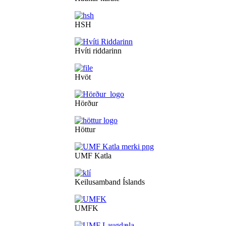
HSH
Hvíti riddarinn
Hvöt
Hörður
Höttur
UMF Katla
Keilusamband Íslands
UMFK