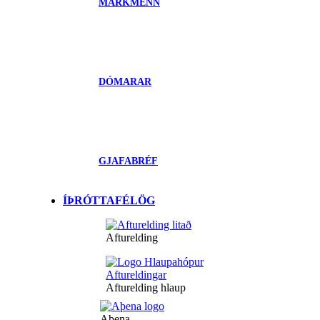
MARKMENN
DÓMARAR
GJAFABRÉF
ÍÞRÓTTAFÉLÖG
Afturelding
Afturelding hlaup
Aþena