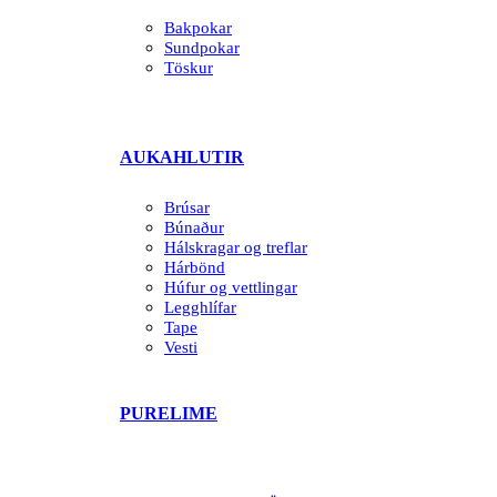
Bakpokar
Sundpokar
Töskur
AUKAHLUTIR
Brúsar
Búnaður
Hálskragar og treflar
Hárbönd
Húfur og vettlingar
Legghlífar
Tape
Vesti
PURELIME