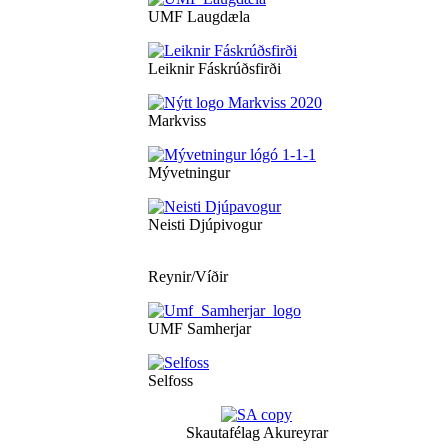
UMF Laugdæla
Leiknir Fáskrúðsfirði
Markviss
Mývetningur
Neisti Djúpivogur
Reynir/Víðir
UMF Samherjar
Selfoss
Skautafélag Akureyrar