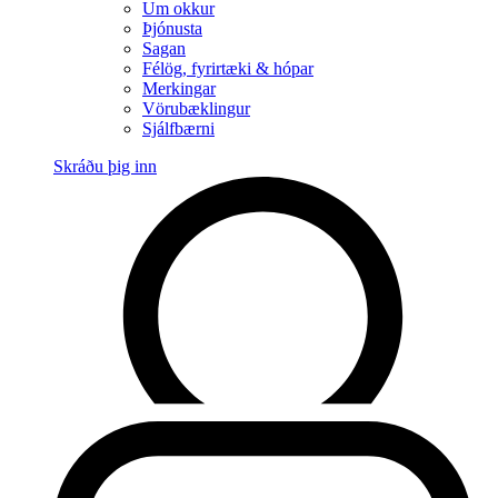
Um okkur
Þjónusta
Sagan
Félög, fyrirtæki & hópar
Merkingar
Vörubæklingur
Sjálfbærni
Skráðu þig inn