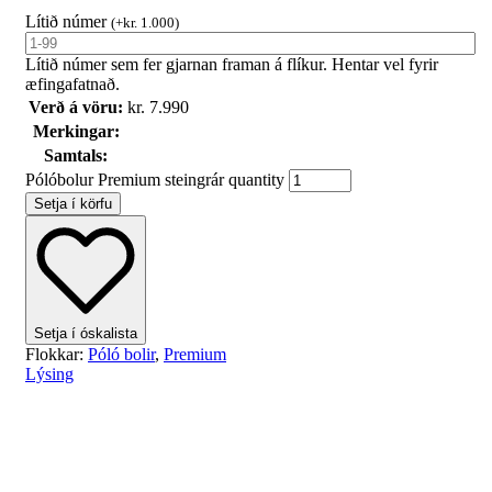
Lítið númer
(
+
kr.
1.000
)
Lítið númer sem fer gjarnan framan á flíkur. Hentar vel fyrir
æfingafatnað.
Verð á vöru:
kr.
7.990
Merkingar:
Samtals:
Pólóbolur Premium steingrár quantity
Setja í körfu
Setja í óskalista
Flokkar:
Póló bolir
,
Premium
Lýsing