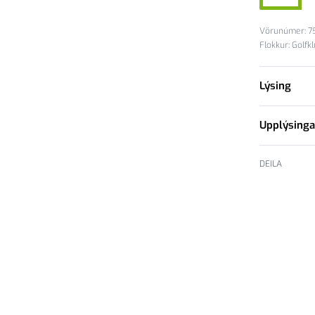
7
Flokkur:
Golfk
Lýsing
Upplýsinga
DEILA