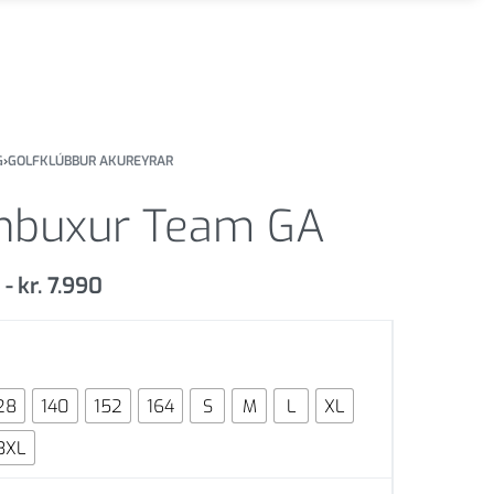
G
›
GOLFKLÚBBUR AKUREYRAR
nbuxur Team GA
0
kr.
7.990
28
140
152
164
S
M
L
XL
3XL