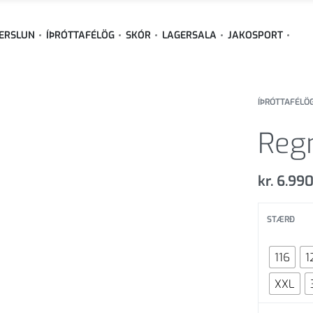
ERSLUN
ÍÞRÓTTAFÉLÖG
SKÓR
LAGERSALA
JAKOSPORT
ÍÞRÓTTAFÉLÖ
Reg
kr.
6.99
STÆRÐ
116
1
XXL