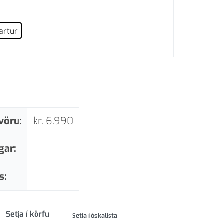
artur
vöru:
kr.
6.990
gar:
s:
Setja í körfu
Setja í óskalista