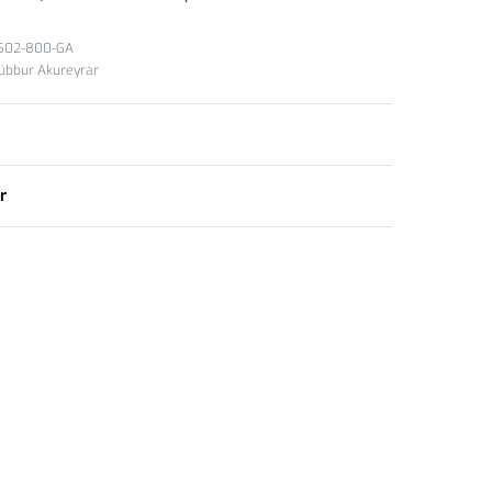
502-800-GA
lúbbur Akureyrar
r