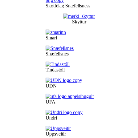
Skotfélag Snæfellsness
Skyttur
Smári
Snæfellsnes
Tindastóll
UDN
UFA
Undri
Uppsveitir