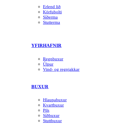
Erlend lið
Körfubolti
Síðerma
Stutterma
YFIRHAFNIR
Regnbuxur
Úlpur
Vind- og regnjakkar
BUXUR
Hlaupabuxur
Kvartbuxur
Pils
Síðbuxur
Stuttbuxur