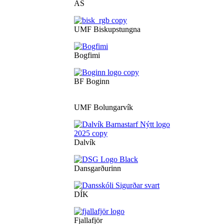
ÁS
UMF Biskupstungna
Bogfimi
BF Boginn
UMF Bolungarvík
Dalvík
Dansgarðurinn
DÍK
Fjallafjör