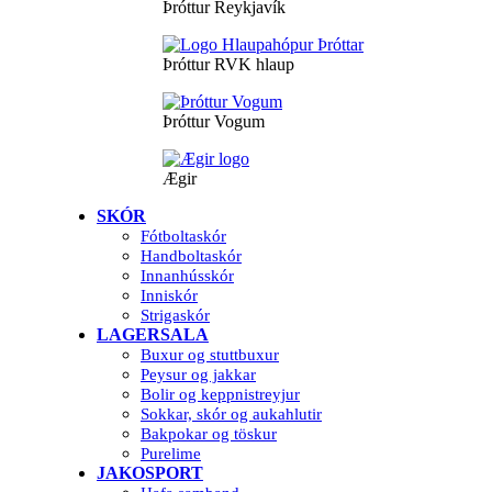
Þróttur Reykjavík
Þróttur RVK hlaup
Þróttur Vogum
Ægir
SKÓR
Fótboltaskór
Handboltaskór
Innanhússkór
Inniskór
Strigaskór
LAGERSALA
Buxur og stuttbuxur
Peysur og jakkar
Bolir og keppnistreyjur
Sokkar, skór og aukahlutir
Bakpokar og töskur
Purelime
JAKOSPORT