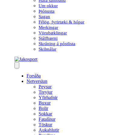
Hafa samband
Um okkur
Þjónusta
Sagan
Félög, fyrirtæki & hópar
Merkingar
Vörubæklingar
Sjálfbærni
Skráning á póstlista
Skilmálar
Forsíða
Netverslun
Peysur
Treyjur
Yfirhafnir
Buxur
Bolir
Sokkar
Fatalínur
Töskur
Aukahlutir