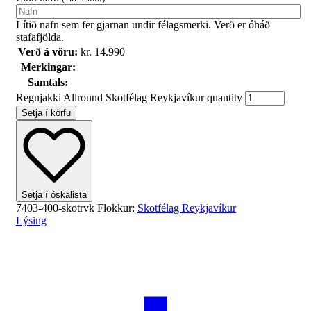
Lítið nafn sem fer gjarnan undir félagsmerki. Verð er óháð
stafafjölda.
Verð á vöru:
kr.
14.990
Merkingar:
Samtals:
Regnjakki Allround Skotfélag Reykjavíkur quantity
Setja í körfu
Setja í óskalista
7403-400-skotrvk
Flokkur:
Skotfélag Reykjavíkur
Lýsing