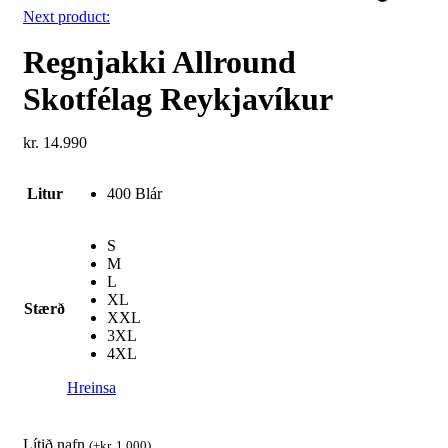
Next product:
Regnjakki Allround
Skotfélag Reykjavíkur
kr.
14.990
Litur
400 Blár
S
M
L
XL
Stærð
XXL
3XL
4XL
Hreinsa
Lítið nafn
(
+
kr.
1.000
)