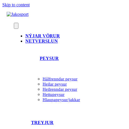
Skip to content
NÝJAR VÖRUR
NETVERSLUN
PEYSUR
Hálfrenndar peysur
Heilar peysur
Heilrenndar peysur
Hettupeysur
Hlaupapeysur/jakkar
TREYJUR