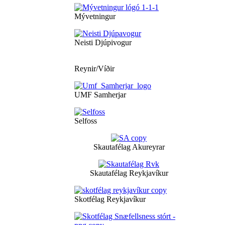
Mývetningur
Neisti Djúpivogur
Reynir/Víðir
UMF Samherjar
Selfoss
Skautafélag Akureyrar
Skautafélag Reykjavíkur
Skotfélag Reykjavíkur