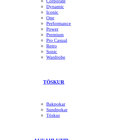
Corporate
Dynamic
Iconic
One
Performance
Power
Premium
Pro Casual
Retro
Sonic
Wardrobe
TÖSKUR
Bakpokar
Sundpokar
Töskur