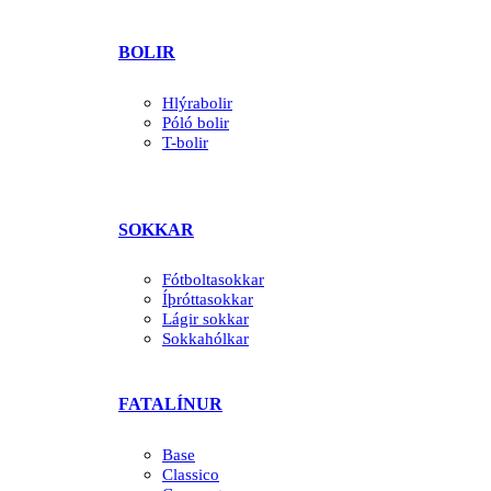
BOLIR
Hlýrabolir
Póló bolir
T-bolir
SOKKAR
Fótboltasokkar
Íþróttasokkar
Lágir sokkar
Sokkahólkar
FATALÍNUR
Base
Classico