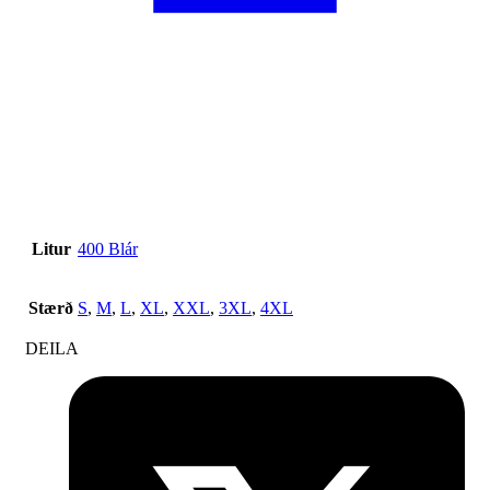
Litur
400 Blár
Stærð
S
,
M
,
L
,
XL
,
XXL
,
3XL
,
4XL
DEILA