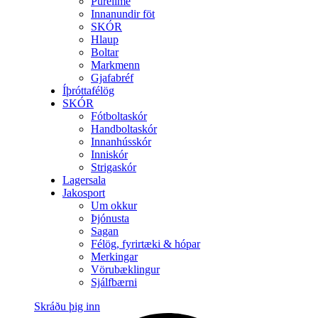
Purelime
Innanundir föt
SKÓR
Hlaup
Boltar
Markmenn
Gjafabréf
Íþróttafélög
SKÓR
Fótboltaskór
Handboltaskór
Innanhússkór
Inniskór
Strigaskór
Lagersala
Jakosport
Um okkur
Þjónusta
Sagan
Félög, fyrirtæki & hópar
Merkingar
Vörubæklingur
Sjálfbærni
Skráðu þig inn