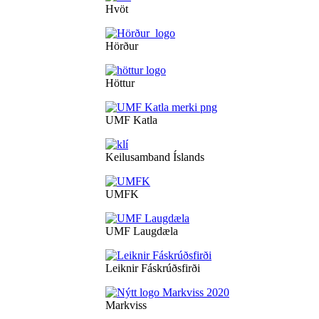
Hvöt
Hörður
Höttur
UMF Katla
Keilusamband Íslands
UMFK
UMF Laugdæla
Leiknir Fáskrúðsfirði
Markviss