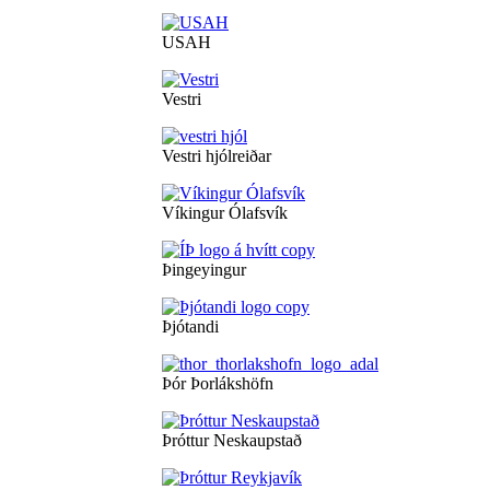
USAH
Vestri
Vestri hjólreiðar
Víkingur Ólafsvík
Þingeyingur
Þjótandi
Þór Þorlákshöfn
Þróttur Neskaupstað