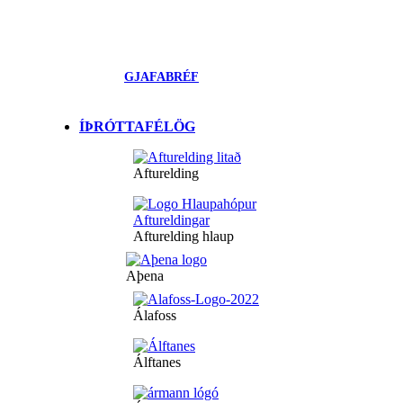
GJAFABRÉF
ÍÞRÓTTAFÉLÖG
Afturelding
Afturelding hlaup
Aþena
Álafoss
Álftanes