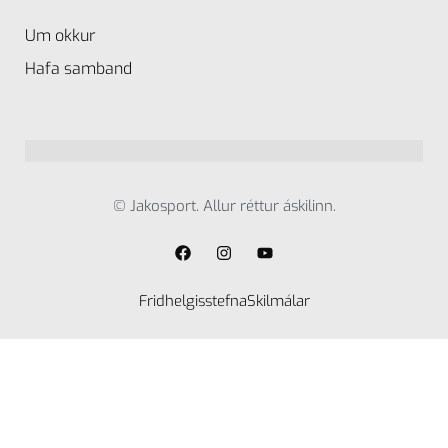
Um okkur
Hafa samband
© Jakosport. Allur réttur áskilinn.
Fridhelgisstefna
Skilmálar