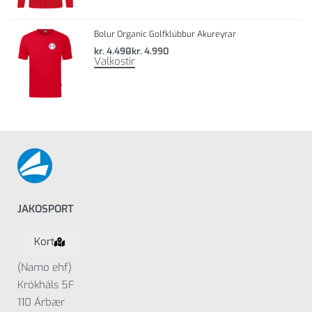
Bolur Organic Golfklúbbur Akureyrar
kr.
4.490
kr.
4.990
Valkostir
JAKOSPORT
Kort
(Namo ehf)
Krókháls 5F
110 Árbær