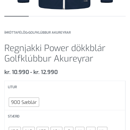
ÍÞRÓTTAFÉLÖG
›
GOLFKLÚBBUR AKUREYRAR
Regnjakki Power dökkblár
Golfklúbbur Akureyrar
kr.
10.990
kr.
12.990
LITUR
900 Sæblár
STÆRÐ