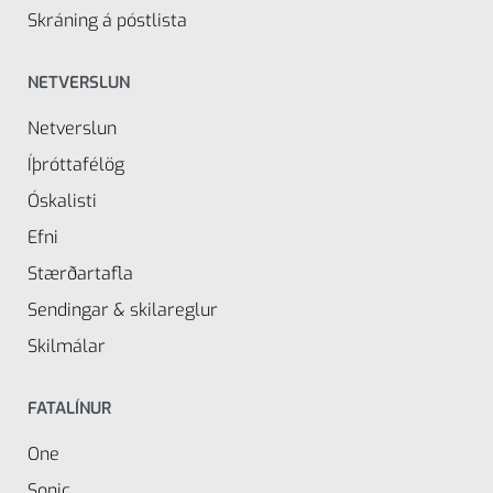
Skráning á póstlista
NETVERSLUN
Netverslun
Íþróttafélög
Óskalisti
Efni
Stærðartafla
Sendingar & skilareglur
Skilmálar
FATALÍNUR
One
Sonic