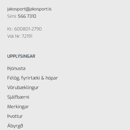
jakosport@jakosport.is
Sími:
566 7310
Kt.: 600801-2790
Vsk Nr: 72191
UPPLÝSINGAR
Þjónusta
Félög, fyrirtæki & hópar
Vörubæklingur
Sjálfbærni
Merkingar
Þvottur
Ábyrgð