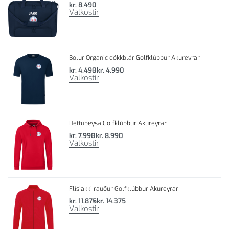
kr.
8.490
Valkostir
Bolur Organic dökkblár Golfklúbbur Akureyrar
kr.
4.490
kr.
4.990
Valkostir
Hettupeysa Golfklúbbur Akureyrar
kr.
7.990
kr.
8.990
Valkostir
Flísjakki rauður Golfklúbbur Akureyrar
kr.
11.875
kr.
14.375
Valkostir