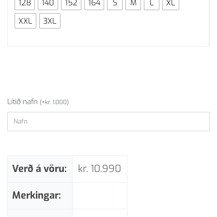
128
140
152
164
S
M
L
XL
XXL
3XL
Lítið nafn
(
+
kr.
1.000
)
Verð á vöru:
kr.
10.990
Merkingar: