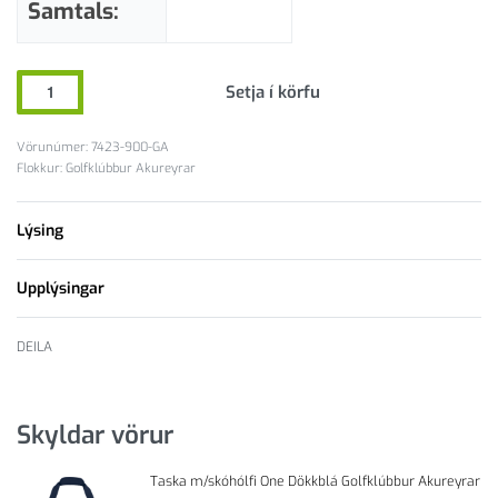
Samtals:
Setja í körfu
7423-900-GA
Flokkur:
Golfklúbbur Akureyrar
Lýsing
Upplýsingar
DEILA
Skyldar vörur
Taska m/skóhólfi One Dökkblá Golfklúbbur Akureyrar