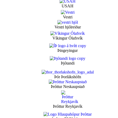
USAH
Vestri
Vestri hjólreiðar
Víkingur Ólafsvík
Þingeyingur
Þjótandi
Þór Þorlákshöfn
Þróttur Neskaupstað
Þróttur Reykjavík