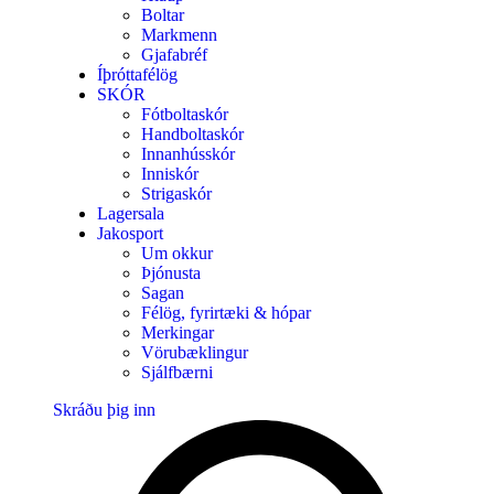
Boltar
Markmenn
Gjafabréf
Íþróttafélög
SKÓR
Fótboltaskór
Handboltaskór
Innanhússkór
Inniskór
Strigaskór
Lagersala
Jakosport
Um okkur
Þjónusta
Sagan
Félög, fyrirtæki & hópar
Merkingar
Vörubæklingur
Sjálfbærni
Skráðu þig inn