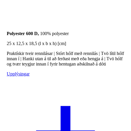
Polyester 600 D,
100% polyester
25 x 12,5 x 18,5 (l x b x h) [cm]
Praktískir tveir rennilásar | Stórt hólf með rennilás | Tvö lítil hólf
innan í | Hanki utan á til að ferðast með eða hengja á | Tvö hólf
og tvær teygjur innan í fyrir hentugan aðskilnað á dóti
Upplýsingar