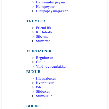
Heilrenndar peysur
Hettupeysur
Hlaupapeysur/jakkar
TREYJUR
Erlend lið
Körfubolti
Síðerma
Stutterma
YFIRHAFNIR
Regnbuxur
Úlpur
Vind- og regnjakkar
BUXUR
Hlaupabuxur
Kvartbuxur
Pils
Síðbuxur
Stuttbuxur
BOLIR