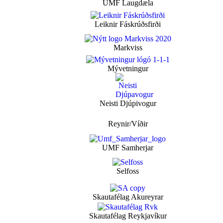
UMF Laugdæla
Leiknir Fáskrúðsfirði
Markviss
Mývetningur
Neisti Djúpivogur
Reynir/Víðir
UMF Samherjar
Selfoss
Skautafélag Akureyrar
Skautafélag Reykjavíkur