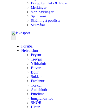
Félög, fyrirtæki & hópar
Merkingar
Vörubæklingar
Sjálfbærni
Skráning á póstlista
Skilmálar
Forsíða
Netverslun
Peysur
Treyjur
Yfirhafnir
Buxur
Bolir
Sokkar
Fatalínur
Töskur
Aukahlutir
Purelime
Innanundir föt
SKÓR
Hlaup