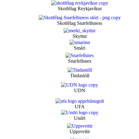
Skotfélag Reykjavíkur
Skotfélag Snæfellsness
Skyttur
Smári
Snæfellsnes
Tindastóll
UDN
UFA
Undri
Uppsveitir