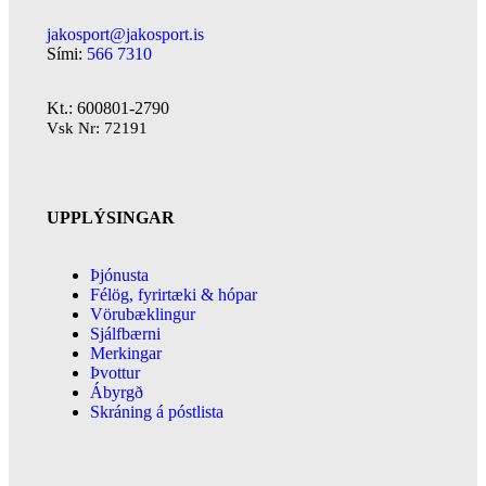
jakosport@jakosport.is
Sími:
566 7310
Kt.: 600801-2790
Vsk Nr: 72191
UPPLÝSINGAR
Þjónusta
Félög, fyrirtæki & hópar
Vörubæklingur
Sjálfbærni
Merkingar
Þvottur
Ábyrgð
Skráning á póstlista