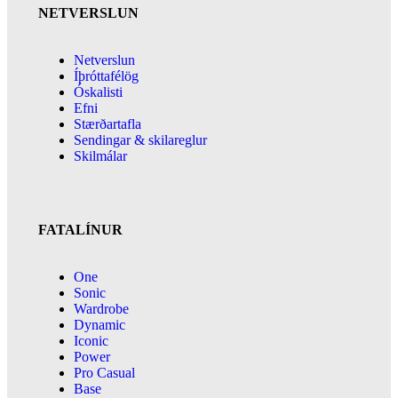
NETVERSLUN
Netverslun
Íþróttafélög
Óskalisti
Efni
Stærðartafla
Sendingar & skilareglur
Skilmálar
FATALÍNUR
One
Sonic
Wardrobe
Dynamic
Iconic
Power
Pro Casual
Base