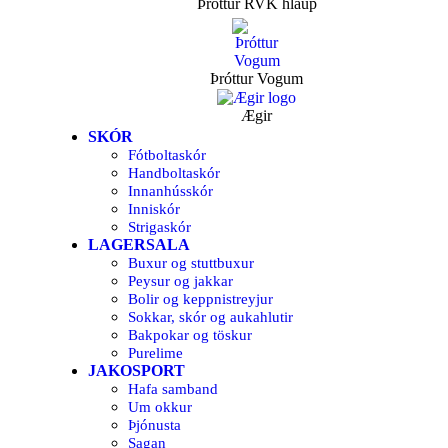
Þróttur RVK hlaup
Þróttur Vogum
Ægir
SKÓR
Fótboltaskór
Handboltaskór
Innanhússkór
Inniskór
Strigaskór
LAGERSALA
Buxur og stuttbuxur
Peysur og jakkar
Bolir og keppnistreyjur
Sokkar, skór og aukahlutir
Bakpokar og töskur
Purelime
JAKOSPORT
Hafa samband
Um okkur
Þjónusta
Sagan