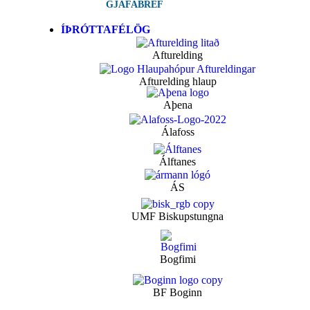
GJAFABRÉF
ÍÞRÓTTAFÉLÖG
Afturelding
Afturelding hlaup
Aþena
Álafoss
Álftanes
ÁS
UMF Biskupstungna
Bogfimi
BF Boginn