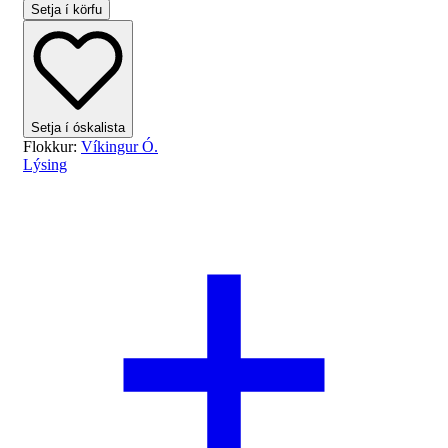
Setja í körfu
Setja í óskalista
Flokkur:
Víkingur Ó.
Lýsing