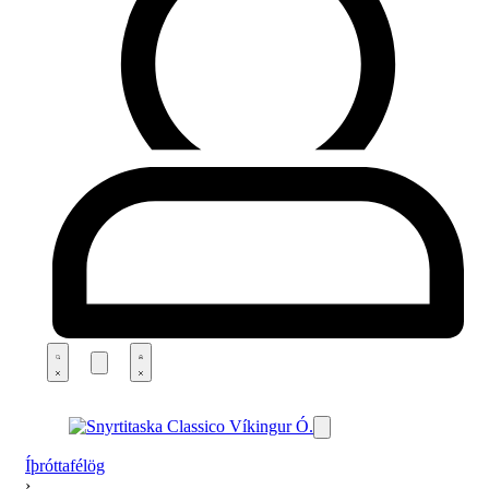
Íþróttafélög
›