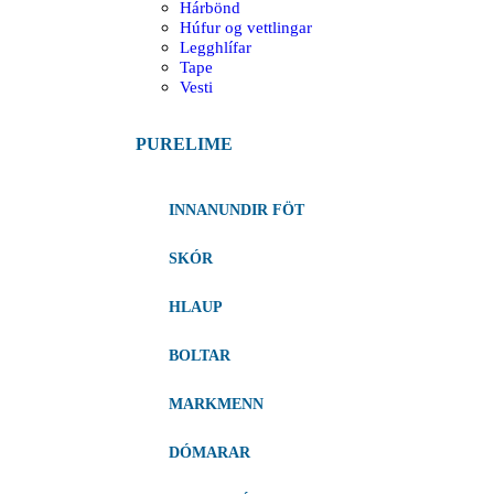
Hárbönd
Húfur og vettlingar
Legghlífar
Tape
Vesti
PURELIME
INNANUNDIR FÖT
SKÓR
HLAUP
BOLTAR
MARKMENN
DÓMARAR