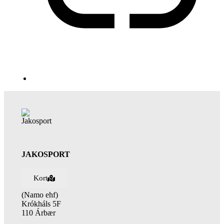
JAKOSPORT
Kort
(Namo ehf)
Krókháls 5F
110 Árbær