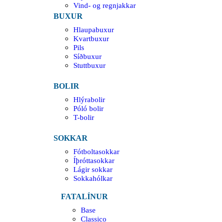
Vind- og regnjakkar
BUXUR
Hlaupabuxur
Kvartbuxur
Pils
Síðbuxur
Stuttbuxur
BOLIR
Hlýrabolir
Póló bolir
T-bolir
SOKKAR
Fótboltasokkar
Íþróttasokkar
Lágir sokkar
Sokkahólkar
FATALÍNUR
Base
Classico