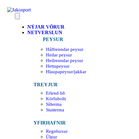
NÝJAR VÖRUR
NETVERSLUN
PEYSUR
Hálfrenndar peysur
Heilar peysur
Heilrenndar peysur
Hettupeysur
Hlaupapeysur/jakkar
TREYJUR
Erlend lið
Körfubolti
Síðerma
Stutterma
YFIRHAFNIR
Regnbuxur
Úlpur