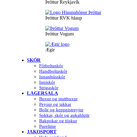
Þróttur Reykjavík
Þróttur RVK hlaup
Þróttur Vogum
Ægir
SKÓR
Fótboltaskór
Handboltaskór
Innanhússkór
Inniskór
Strigaskór
LAGERSALA
Buxur og stuttbuxur
Peysur og jakkar
Bolir og keppnistreyjur
Sokkar, skór og aukahlutir
Bakpokar og töskur
Purelime
JAKOSPORT