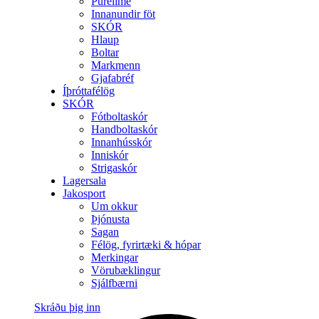
Purelime
Innanundir föt
SKÓR
Hlaup
Boltar
Markmenn
Gjafabréf
Íþróttafélög
SKÓR
Fótboltaskór
Handboltaskór
Innanhússkór
Inniskór
Strigaskór
Lagersala
Jakosport
Um okkur
Þjónusta
Sagan
Félög, fyrirtæki & hópar
Merkingar
Vörubæklingur
Sjálfbærni
Skráðu þig inn