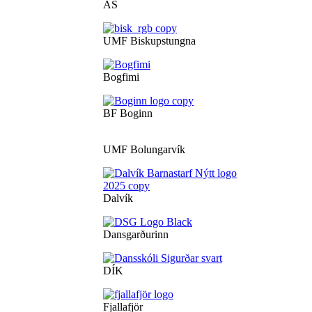
ÁS
UMF Biskupstungna
Bogfimi
BF Boginn
UMF Bolungarvík
Dalvík
Dansgarðurinn
DÍK
Fjallafjör