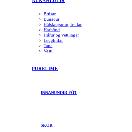
AUKAHLUTIR
Brúsar
Búnaður
Hálskragar og treflar
Hárbönd
Húfur og vettlingar
Legghlífar
Tape
Vesti
PURELIME
INNANUNDIR FÖT
SKÓR