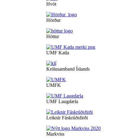
Hvöt
Hörður
Höttur
UMF Katla
Keilusamband Íslands
UMFK
UMF Laugdæla
Leiknir Fáskrúðsfirði
Markviss