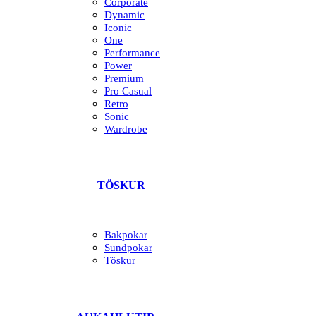
Corporate
Dynamic
Iconic
One
Performance
Power
Premium
Pro Casual
Retro
Sonic
Wardrobe
TÖSKUR
Bakpokar
Sundpokar
Töskur