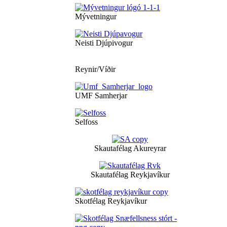
Mývetningur
Neisti Djúpivogur
Reynir/Víðir
UMF Samherjar
Selfoss
Skautafélag Akureyrar
Skautafélag Reykjavíkur
Skotfélag Reykjavíkur