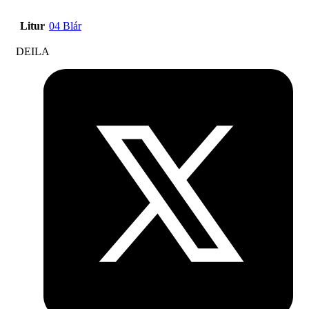
Litur
04 Blár
DEILA