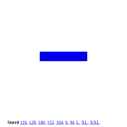
Stærð
116
,
128
,
140
,
152
,
164
,
S
,
M
,
L
,
XL
,
XXL