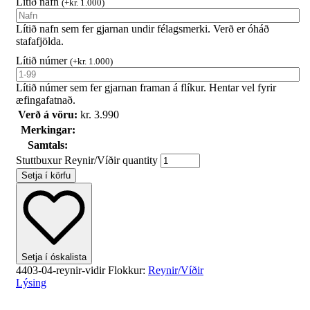
Lítið nafn
(
+
kr.
1.000
)
Lítið nafn sem fer gjarnan undir félagsmerki. Verð er óháð
stafafjölda.
Lítið númer
(
+
kr.
1.000
)
Lítið númer sem fer gjarnan framan á flíkur. Hentar vel fyrir
æfingafatnað.
Verð á vöru:
kr.
3.990
Merkingar:
Samtals:
Stuttbuxur Reynir/Víðir quantity
Setja í körfu
Setja í óskalista
4403-04-reynir-vidir
Flokkur:
Reynir/Víðir
Lýsing