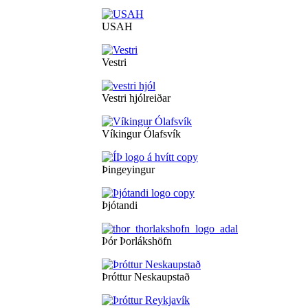
USAH
Vestri
Vestri hjólreiðar
Víkingur Ólafsvík
Þingeyingur
Þjótandi
Þór Þorlákshöfn
Þróttur Neskaupstað