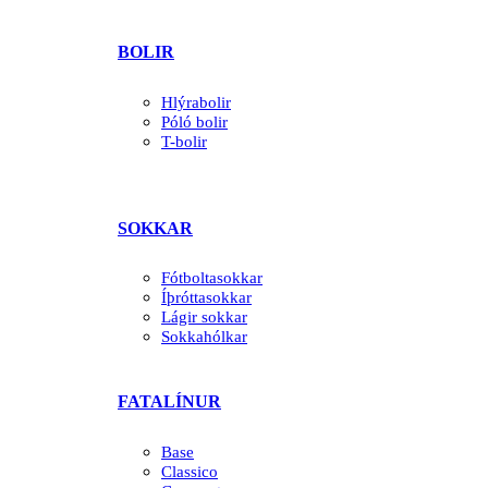
BOLIR
Hlýrabolir
Póló bolir
T-bolir
SOKKAR
Fótboltasokkar
Íþróttasokkar
Lágir sokkar
Sokkahólkar
FATALÍNUR
Base
Classico