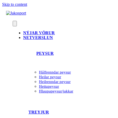
Skip to content
NÝJAR VÖRUR
NETVERSLUN
PEYSUR
Hálfrenndar peysur
Heilar peysur
Heilrenndar peysur
Hettupeysur
Hlaupapeysur/jakkar
TREYJUR