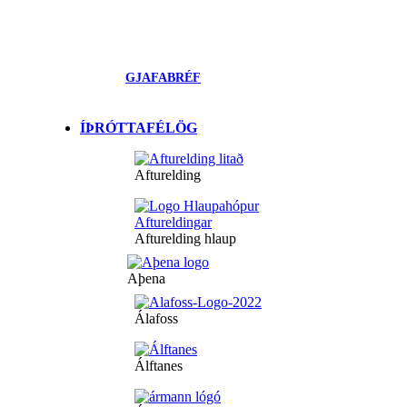
GJAFABRÉF
ÍÞRÓTTAFÉLÖG
Afturelding
Afturelding hlaup
Aþena
Álafoss
Álftanes