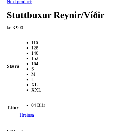
Next product:
Stuttbuxur Reynir/Víðir
kr.
3.990
116
128
140
152
164
Stærð
S
M
L
XL
XXL
04 Blár
Litur
Hreinsa