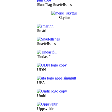
Skotfélag Snæfellsness
Skyttur
Smári
Snæfellsnes
Tindastóll
UDN
UFA
Undri
Uppsveitir