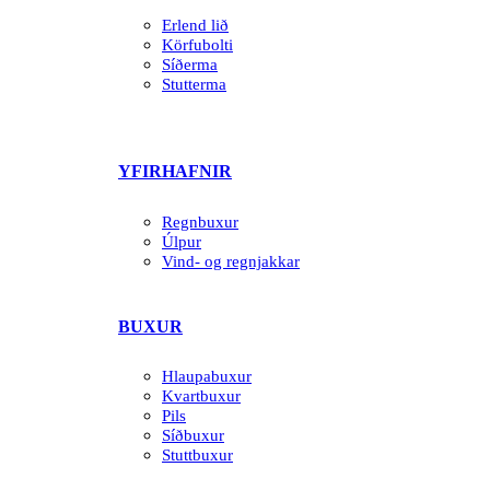
Erlend lið
Körfubolti
Síðerma
Stutterma
YFIRHAFNIR
Regnbuxur
Úlpur
Vind- og regnjakkar
BUXUR
Hlaupabuxur
Kvartbuxur
Pils
Síðbuxur
Stuttbuxur