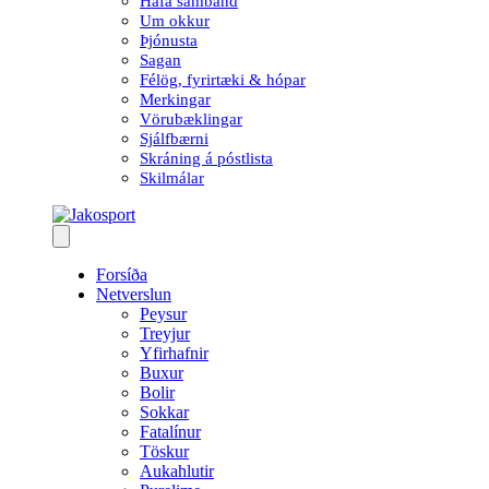
Hafa samband
Um okkur
Þjónusta
Sagan
Félög, fyrirtæki & hópar
Merkingar
Vörubæklingar
Sjálfbærni
Skráning á póstlista
Skilmálar
Forsíða
Netverslun
Peysur
Treyjur
Yfirhafnir
Buxur
Bolir
Sokkar
Fatalínur
Töskur
Aukahlutir