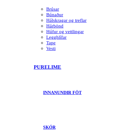
Brúsar
Búnaður
Hálskragar og treflar
Hárbönd
Húfur og vettlingar
Legghlífar
Tape
Vesti
PURELIME
INNANUNDIR FÖT
SKÓR