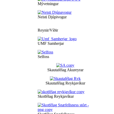
Mývetningur
Neisti Djúpivogur
Reynir/Víðir
UMF Samherjar
Selfoss
Skautafélag Akureyrar
Skautafélag Reykjavíkur
Skotfélag Reykjavíkur