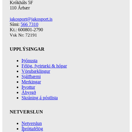
Krókháls 5F
110 Árbær
jakosport@jakosport.is
Sími:
566 7310
Kt.: 600801-2790
Vsk Nr: 72191
UPPLÝSINGAR
Þjónusta
Félög, fyrirtæki & hópar
Vörubæklingur
Sjálfbærni
Merkingar
Þvottur
Ábyrgð
Skráning á póstlista
NETVERSLUN
Netverslun
Íþróttafélög