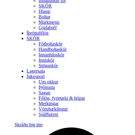
Innanundir föt
SKÓR
Hlaup
Boltar
Markmenn
Gjafabréf
Íþróttafélög
SKÓR
Fótboltaskór
Handboltaskór
Innanhússkór
Inniskór
Strigaskór
Lagersala
Jakosport
Um okkur
Þjónusta
Sagan
Félög, fyrirtæki & hópar
Merkingar
Vörubæklingur
Sjálfbærni
Skráðu þig inn