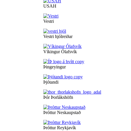
USAH
Vestri
Vestri hjólreiðar
Víkingur Ólafsvík
Þingeyingur
Þjótandi
Þór Þorlákshöfn
Þróttur Neskaupstað
Þróttur Reykjavík