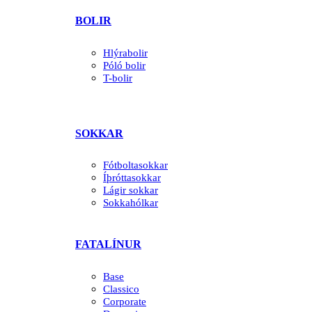
BOLIR
Hlýrabolir
Póló bolir
T-bolir
SOKKAR
Fótboltasokkar
Íþróttasokkar
Lágir sokkar
Sokkahólkar
FATALÍNUR
Base
Classico
Corporate