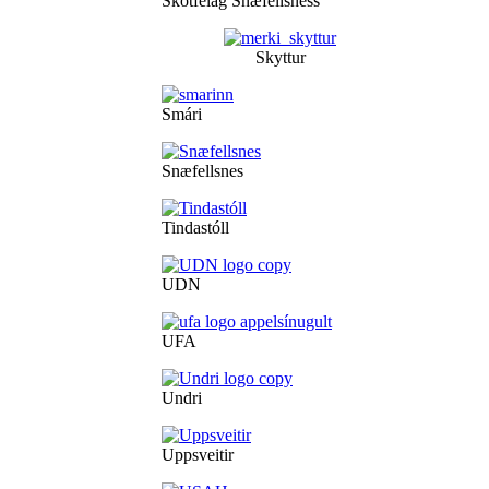
Skotfélag Snæfellsness
Skyttur
Smári
Snæfellsnes
Tindastóll
UDN
UFA
Undri
Uppsveitir