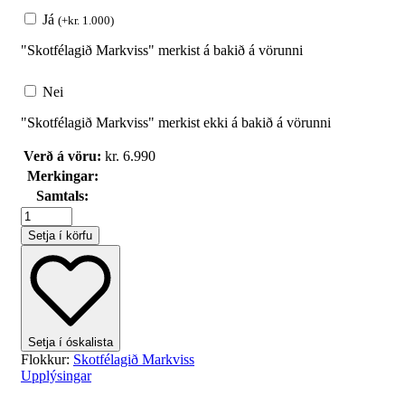
Já
(
+
kr.
1.000
)
"Skotfélagið Markviss" merkist á bakið á vörunni
Nei
"Skotfélagið Markviss" merkist ekki á bakið á vörunni
Verð á vöru:
kr.
6.990
Merkingar:
Samtals:
T-
Bolur
Setja í körfu
Challenge
Markviss
quantity
Setja í óskalista
Flokkur:
Skotfélagið Markviss
Upplýsingar