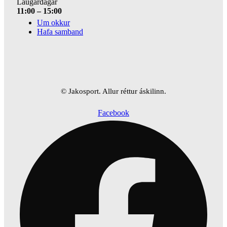
Laugardagar
11:00 – 15:00
Um okkur
Hafa samband
© Jakosport. Allur réttur áskilinn.
Facebook