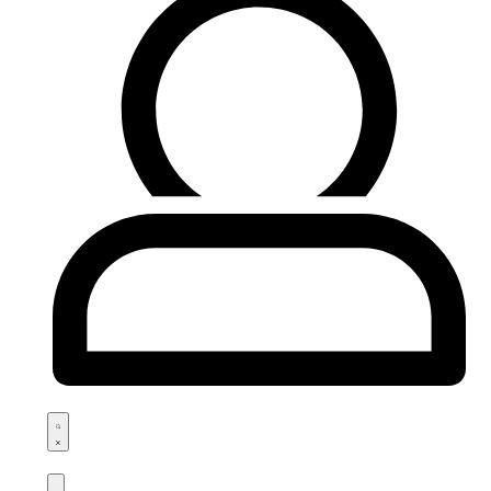
Search
open