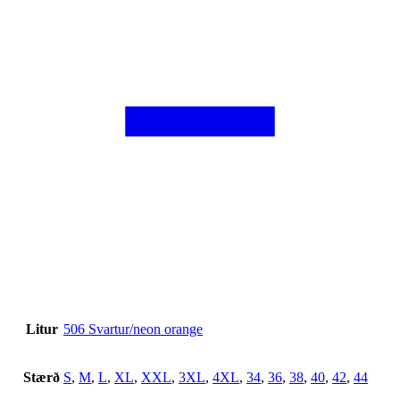
Litur
506 Svartur/neon orange
Stærð
S
,
M
,
L
,
XL
,
XXL
,
3XL
,
4XL
,
34
,
36
,
38
,
40
,
42
,
44