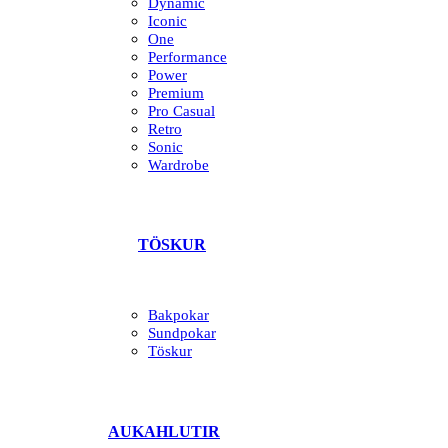
Dynamic
Iconic
One
Performance
Power
Premium
Pro Casual
Retro
Sonic
Wardrobe
TÖSKUR
Bakpokar
Sundpokar
Töskur
AUKAHLUTIR