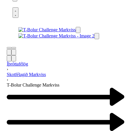
Open
cart
Open
Account
details
Íþróttafélög
›
Skotfélagið Markviss
›
T-Bolur Challenge Markviss
Product
navigation
Previous
product: