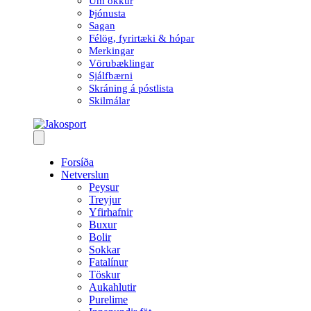
Um okkur
Þjónusta
Sagan
Félög, fyrirtæki & hópar
Merkingar
Vörubæklingar
Sjálfbærni
Skráning á póstlista
Skilmálar
Forsíða
Netverslun
Peysur
Treyjur
Yfirhafnir
Buxur
Bolir
Sokkar
Fatalínur
Töskur
Aukahlutir
Purelime