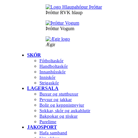
Þróttur RVK hlaup
Þróttur Vogum
Ægir
SKÓR
Fótboltaskór
Handboltaskór
Innanhússkór
Inniskór
Strigaskór
LAGERSALA
Buxur og stuttbuxur
Peysur og jakkar
Bolir og keppnistreyjur
Sokkar, skór og aukahlutir
Bakpokar og töskur
Purelime
JAKOSPORT
Hafa samband