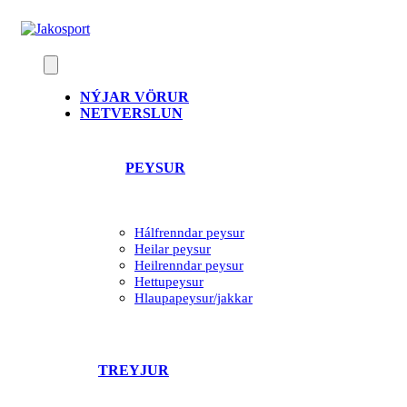
Skip
to
content
NÝJAR VÖRUR
NETVERSLUN
PEYSUR
Hálfrenndar peysur
Heilar peysur
Heilrenndar peysur
Hettupeysur
Hlaupapeysur/jakkar
TREYJUR