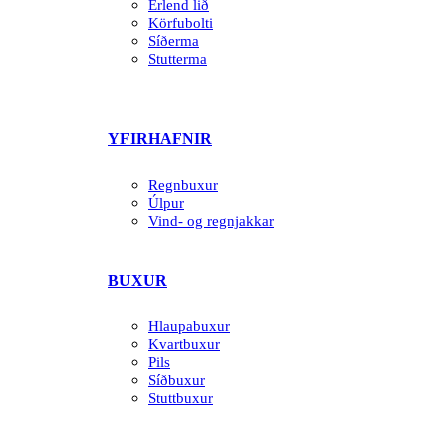
Erlend lið
Körfubolti
Síðerma
Stutterma
YFIRHAFNIR
Regnbuxur
Úlpur
Vind- og regnjakkar
BUXUR
Hlaupabuxur
Kvartbuxur
Pils
Síðbuxur
Stuttbuxur