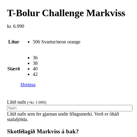
Next
product:
T-Bolur Challenge Markviss
kr.
6.990
Litur
506 Svartur/neon orange
36
38
Stærð
40
42
Hreinsa
Lítið nafn
(
+
kr.
1.000
)
Lítið nafn sem fer gjarnan undir félagsmerki. Verð er óháð
stafafjölda.
Skotfélagið Markviss á bak?