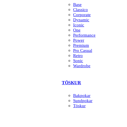
Base
Classico
Corporate
Dynamic
Iconic
One
Performance
Power
Premium
Pro Casual
Retro
Sonic
Wardrobe
TÖSKUR
Bakpokar
Sundpokar
Töskur