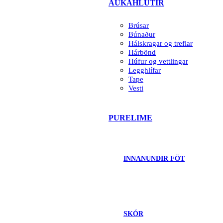
AUKAHLUTIR
Brúsar
Búnaður
Hálskragar og treflar
Hárbönd
Húfur og vettlingar
Legghlífar
Tape
Vesti
PURELIME
INNANUNDIR FÖT
SKÓR