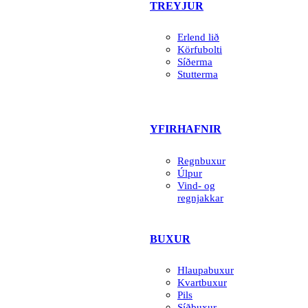
TREYJUR
Erlend lið
Körfubolti
Síðerma
Stutterma
YFIRHAFNIR
Regnbuxur
Úlpur
Vind- og
regnjakkar
BUXUR
Hlaupabuxur
Kvartbuxur
Pils
Síðbuxur