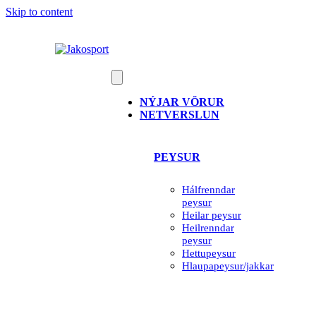
Skip to content
NÝJAR VÖRUR
NETVERSLUN
PEYSUR
Hálfrenndar
peysur
Heilar peysur
Heilrenndar
peysur
Hettupeysur
Hlaupapeysur/jakkar