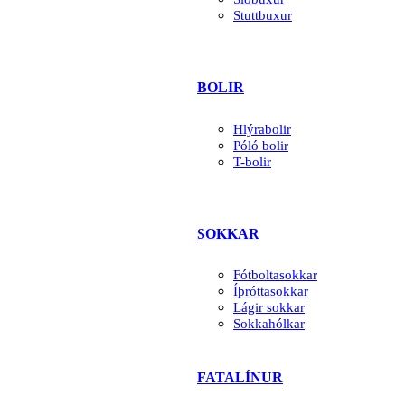
Stuttbuxur
BOLIR
Hlýrabolir
Póló bolir
T-bolir
SOKKAR
Fótboltasokkar
Íþróttasokkar
Lágir sokkar
Sokkahólkar
FATALÍNUR