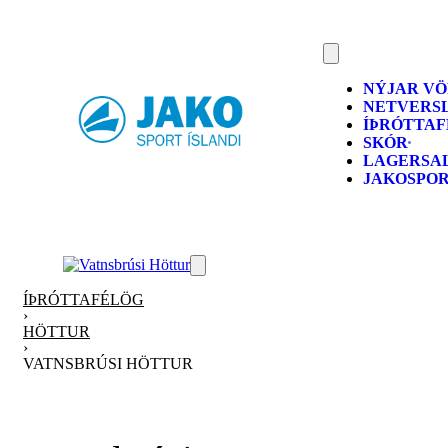
NÝJAR V
NETVERS
ÍÞRÓTTA
SKÓR
LAGERSA
JAKOSPO
ÍÞRÓTTAFÉLÖG
›
HÖTTUR
›
VATNSBRÚSI HÖTTUR