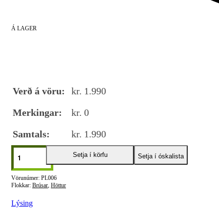
Á LAGER
Verð á vöru:
kr.
1.990
Merkingar:
kr.
0
Samtals:
kr.
1.990
Setja í körfu
Setja í óskalista
PL006
Flokkar:
Brúsar
,
Höttur
Lýsing