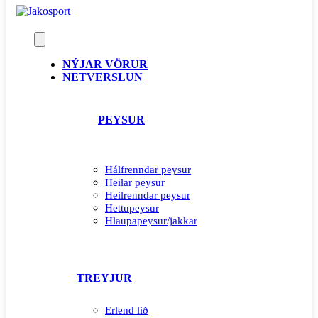
NÝJAR VÖRUR
NETVERSLUN
PEYSUR
Hálfrenndar peysur
Heilar peysur
Heilrenndar peysur
Hettupeysur
Hlaupapeysur/jakkar
TREYJUR
Erlend lið