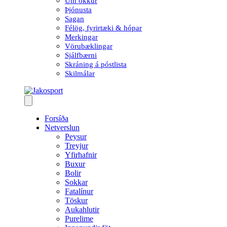
Um okkur
Þjónusta
Sagan
Félög, fyrirtæki & hópar
Merkingar
Vörubæklingar
Sjálfbærni
Skráning á póstlista
Skilmálar
Forsíða
Netverslun
Peysur
Treyjur
Yfirhafnir
Buxur
Bolir
Sokkar
Fatalínur
Töskur
Aukahlutir
Purelime