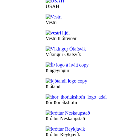
USAH
Vestri
Vestri hjólreiðar
Víkingur Ólafsvík
Þingeyingur
Þjótandi
Þór Þorlákshöfn
Þróttur Neskaupstað
Þróttur Reykjavík