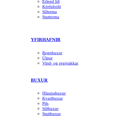
Erlend lið
Körfubolti
Síðerma
Stutterma
YFIRHAFNIR
Regnbuxur
Úlpur
Vind- og regnjakkar
BUXUR
Hlaupabuxur
Kvartbuxur
Pils
Síðbuxur
Stuttbuxur