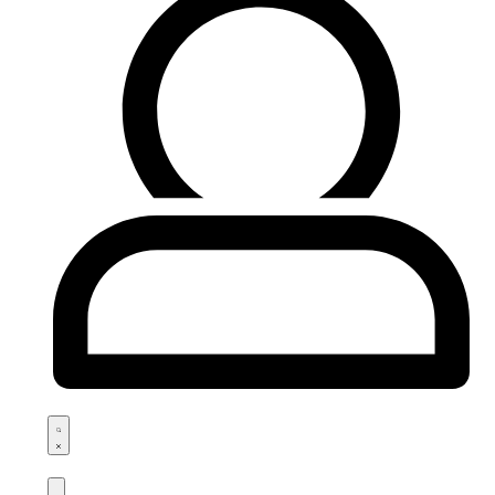
Search
open