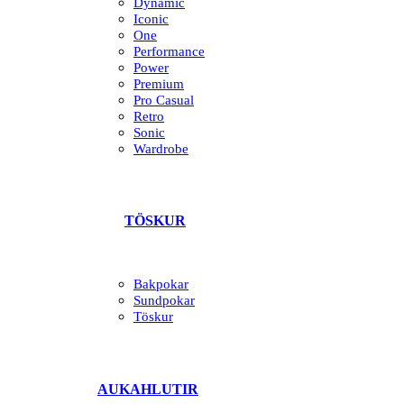
Dynamic
Iconic
One
Performance
Power
Premium
Pro Casual
Retro
Sonic
Wardrobe
TÖSKUR
Bakpokar
Sundpokar
Töskur
AUKAHLUTIR