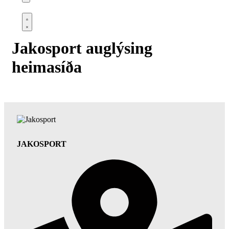
Open
cart
Open
Account
details
Jakosport auglýsing
heimasíða
JAKOSPORT