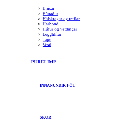
Brúsar
Búnaður
Hálskragar og treflar
Hárbönd
Húfur og vettlingar
Legghlífar
Tape
Vesti
PURELIME
INNANUNDIR FÖT
SKÓR