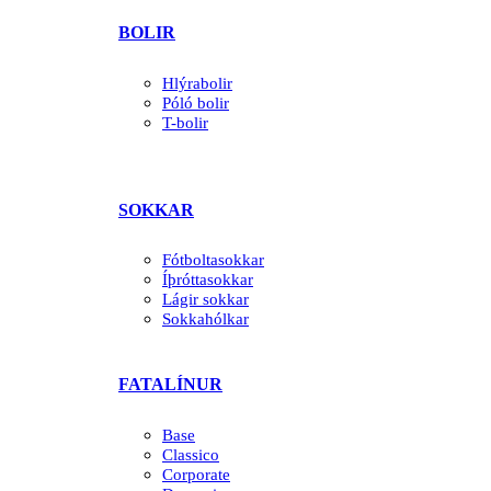
BOLIR
Hlýrabolir
Póló bolir
T-bolir
SOKKAR
Fótboltasokkar
Íþróttasokkar
Lágir sokkar
Sokkahólkar
FATALÍNUR
Base
Classico
Corporate