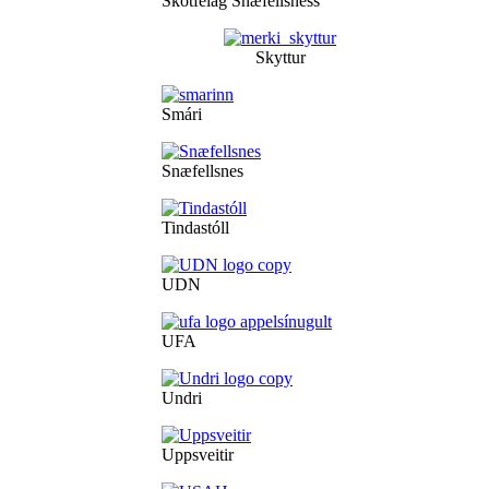
Skotfélag Snæfellsness
Skyttur
Smári
Snæfellsnes
Tindastóll
UDN
UFA
Undri
Uppsveitir