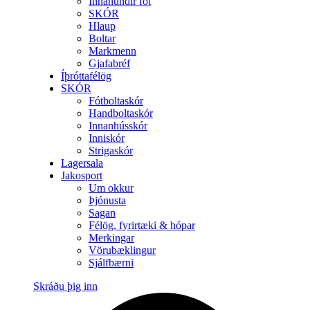
Innanundir föt
SKÓR
Hlaup
Boltar
Markmenn
Gjafabréf
Íþróttafélög
SKÓR
Fótboltaskór
Handboltaskór
Innanhússkór
Inniskór
Strigaskór
Lagersala
Jakosport
Um okkur
Þjónusta
Sagan
Félög, fyrirtæki & hópar
Merkingar
Vörubæklingur
Sjálfbærni
Skráðu þig inn