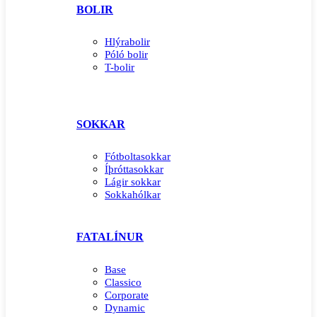
BOLIR
Hlýrabolir
Póló bolir
T-bolir
SOKKAR
Fótboltasokkar
Íþróttasokkar
Lágir sokkar
Sokkahólkar
FATALÍNUR
Base
Classico
Corporate
Dynamic