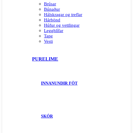
Brúsar
Búnaður
Hálskragar og treflar
Hárbönd
Húfur og vettlingar
Legghlífar
Tape
Vesti
PURELIME
INNANUNDIR FÖT
SKÓR