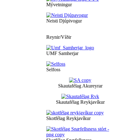
Mývetningur
Neisti Djúpivogur
Reynir/Víðir
UMF Samherjar
Selfoss
Skautafélag Akureyrar
Skautafélag Reykjavíkur
Skotfélag Reykjavíkur