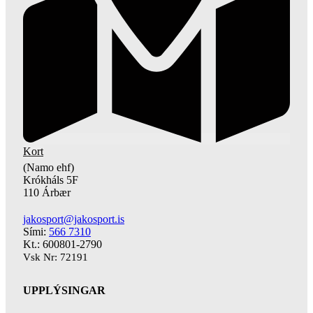
Kort
(Namo ehf)
Krókháls 5F
110 Árbær
jakosport@jakosport.is
Sími:
566 7310
Kt.: 600801-2790
Vsk Nr: 72191
UPPLÝSINGAR