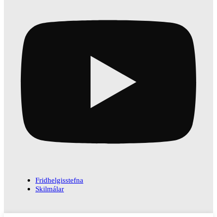
Fridhelgisstefna
Skilmálar