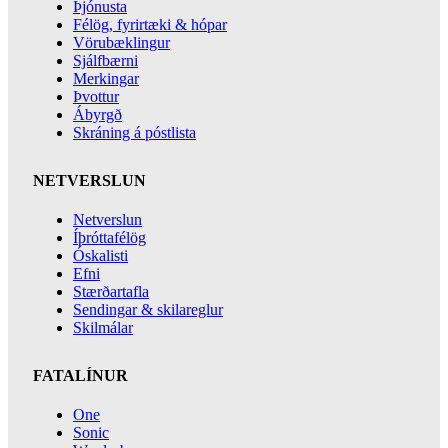
Þjónusta
Félög, fyrirtæki & hópar
Vörubæklingur
Sjálfbærni
Merkingar
Þvottur
Ábyrgð
Skráning á póstlista
NETVERSLUN
Netverslun
Íþróttafélög
Óskalisti
Efni
Stærðartafla
Sendingar & skilareglur
Skilmálar
FATALÍNUR
One
Sonic