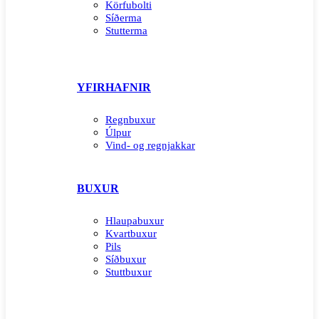
Körfubolti
Síðerma
Stutterma
YFIRHAFNIR
Regnbuxur
Úlpur
Vind- og regnjakkar
BUXUR
Hlaupabuxur
Kvartbuxur
Pils
Síðbuxur
Stuttbuxur