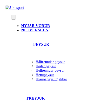
Skip
to
content
NÝJAR VÖRUR
NETVERSLUN
PEYSUR
Hálfrenndar peysur
Heilar peysur
Heilrenndar peysur
Hettupeysur
Hlaupapeysur/jakkar
TREYJUR