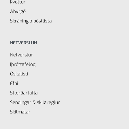
Þvottur
Ábyrgð
Skráning á póstlista
NETVERSLUN
Netverslun
Íþróttafélög
Óskalisti
Efni
Stærðartafla
Sendingar & skilareglur
Skilmálar