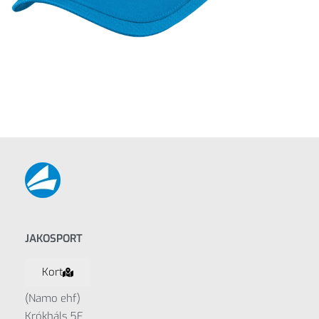
JAKOSPORT
Kort
(Namo ehf)
Krókháls 5F