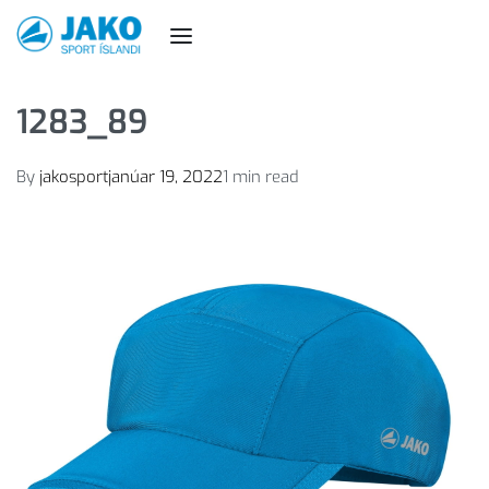
1283_89
By
jakosport
janúar 19, 2022
1 min read