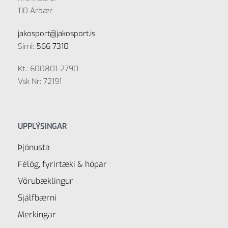
110 Árbær
jakosport@jakosport.is
Sími:
566 7310
Kt.: 600801-2790
Vsk Nr: 72191
UPPLÝSINGAR
Þjónusta
Félög, fyrirtæki & hópar
Vörubæklingur
Sjálfbærni
Merkingar