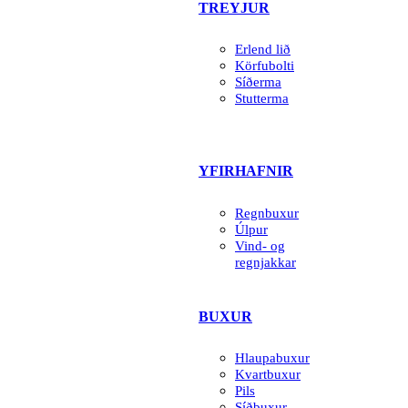
TREYJUR
Erlend lið
Körfubolti
Síðerma
Stutterma
YFIRHAFNIR
Regnbuxur
Úlpur
Vind- og
regnjakkar
BUXUR
Hlaupabuxur
Kvartbuxur
Pils
Síðbuxur