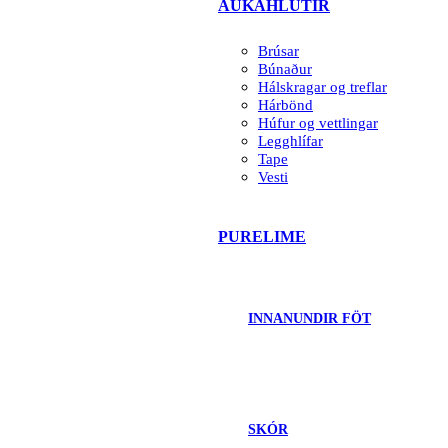
AUKAHLUTIR
Brúsar
Búnaður
Hálskragar og treflar
Hárbönd
Húfur og vettlingar
Legghlífar
Tape
Vesti
PURELIME
INNANUNDIR FÖT
SKÓR