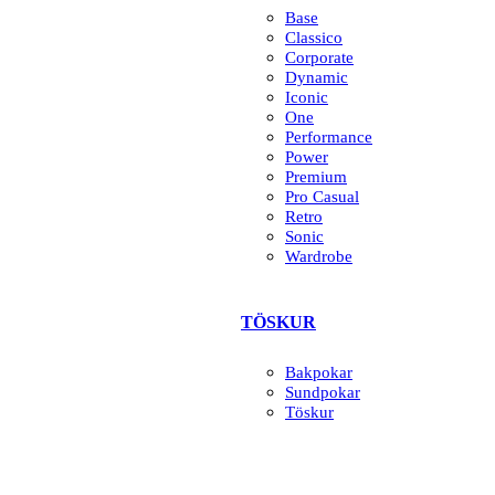
Base
Classico
Corporate
Dynamic
Iconic
One
Performance
Power
Premium
Pro Casual
Retro
Sonic
Wardrobe
TÖSKUR
Bakpokar
Sundpokar
Töskur