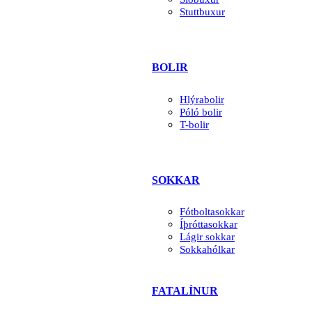
Stuttbuxur
BOLIR
Hlýrabolir
Póló bolir
T-bolir
SOKKAR
Fótboltasokkar
Íþróttasokkar
Lágir sokkar
Sokkahólkar
FATALÍNUR