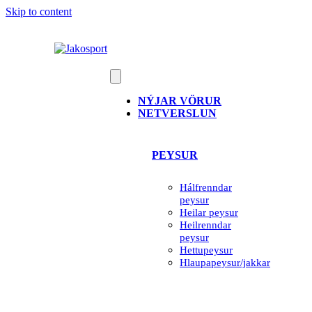
Skip to content
NÝJAR VÖRUR
NETVERSLUN
PEYSUR
Hálfrenndar
peysur
Heilar peysur
Heilrenndar
peysur
Hettupeysur
Hlaupapeysur/jakkar