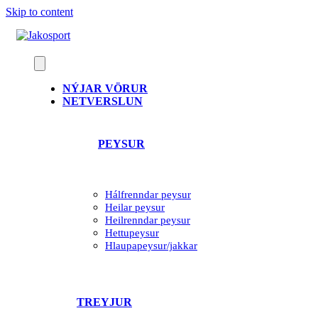
Skip to content
NÝJAR VÖRUR
NETVERSLUN
PEYSUR
Hálfrenndar peysur
Heilar peysur
Heilrenndar peysur
Hettupeysur
Hlaupapeysur/jakkar
TREYJUR