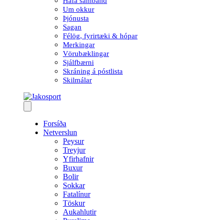
Hafa samband
Um okkur
Þjónusta
Sagan
Félög, fyrirtæki & hópar
Merkingar
Vörubæklingar
Sjálfbærni
Skráning á póstlista
Skilmálar
Forsíða
Netverslun
Peysur
Treyjur
Yfirhafnir
Buxur
Bolir
Sokkar
Fatalínur
Töskur
Aukahlutir