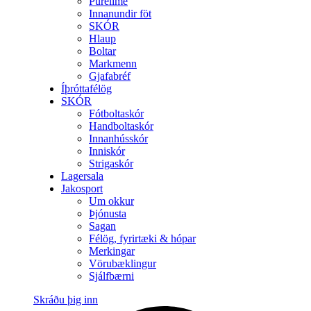
Purelime
Innanundir föt
SKÓR
Hlaup
Boltar
Markmenn
Gjafabréf
Íþróttafélög
SKÓR
Fótboltaskór
Handboltaskór
Innanhússkór
Inniskór
Strigaskór
Lagersala
Jakosport
Um okkur
Þjónusta
Sagan
Félög, fyrirtæki & hópar
Merkingar
Vörubæklingur
Sjálfbærni
Skráðu þig inn