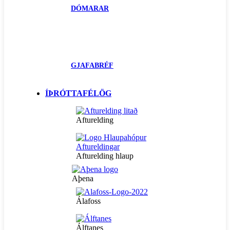
DÓMARAR
GJAFABRÉF
ÍÞRÓTTAFÉLÖG
Afturelding
Afturelding hlaup
Aþena
Álafoss
Álftanes