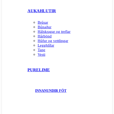
AUKAHLUTIR
Brúsar
Búnaður
Hálskragar og treflar
Hárbönd
Húfur og vettlingar
Legghlífar
Tape
Vesti
PURELIME
INNANUNDIR FÖT