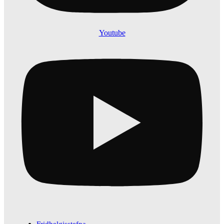
Youtube
Fridhelgisstefna