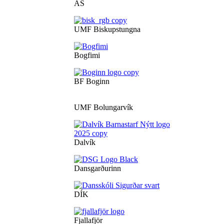
ÁS
UMF Biskupstungna
Bogfimi
BF Boginn
UMF Bolungarvík
Dalvík
Dansgarðurinn
DÍK
Fjallafjör