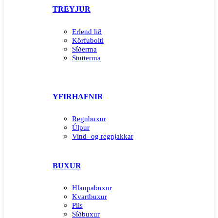
TREYJUR
Erlend lið
Körfubolti
Síðerma
Stutterma
YFIRHAFNIR
Regnbuxur
Úlpur
Vind- og regnjakkar
BUXUR
Hlaupabuxur
Kvartbuxur
Pils
Síðbuxur