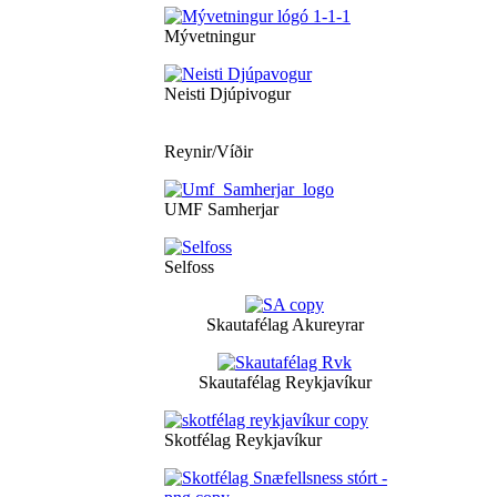
Mývetningur
Neisti Djúpivogur
Reynir/Víðir
UMF Samherjar
Selfoss
Skautafélag Akureyrar
Skautafélag Reykjavíkur
Skotfélag Reykjavíkur