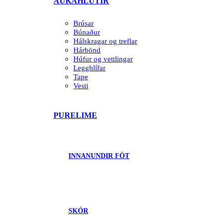
AUKAHLUTIR
Brúsar
Búnaður
Hálskragar og treflar
Hárbönd
Húfur og vettlingar
Legghlífar
Tape
Vesti
PURELIME
INNANUNDIR FÖT
SKÓR