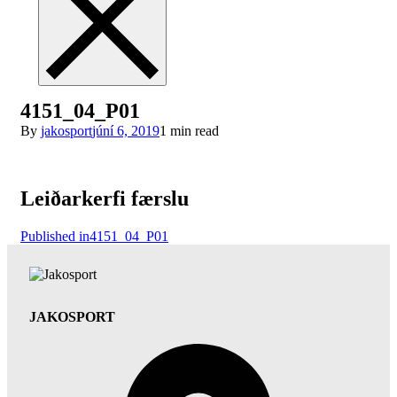
4151_04_P01
By
jakosport
júní 6, 2019
1 min read
Leiðarkerfi færslu
Published in
4151_04_P01
JAKOSPORT