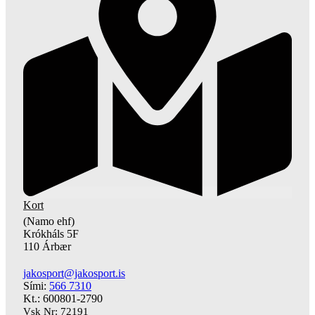
Kort
(Namo ehf)
Krókháls 5F
110 Árbær
jakosport@jakosport.is
Sími:
566 7310
Kt.: 600801-2790
Vsk Nr: 72191