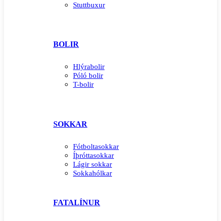
Stuttbuxur
BOLIR
Hlýrabolir
Póló bolir
T-bolir
SOKKAR
Fótboltasokkar
Íþróttasokkar
Lágir sokkar
Sokkahólkar
FATALÍNUR