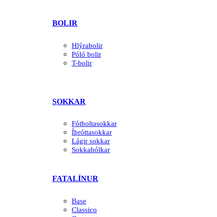
BOLIR
Hlýrabolir
Póló bolir
T-bolir
SOKKAR
Fótboltasokkar
Íþróttasokkar
Lágir sokkar
Sokkahólkar
FATALÍNUR
Base
Classico