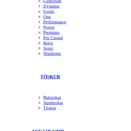
Corporate
Dynamic
Iconic
One
Performance
Power
Premium
Pro Casual
Retro
Sonic
Wardrobe
TÖSKUR
Bakpokar
Sundpokar
Töskur