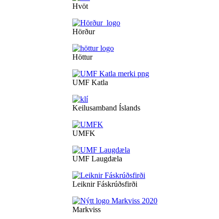
Hvöt
Hörður
Höttur
UMF Katla
Keilusamband Íslands
UMFK
UMF Laugdæla
Leiknir Fáskrúðsfirði
Markviss