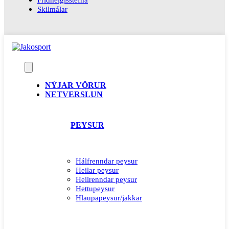
Skilmálar
NÝJAR VÖRUR
NETVERSLUN
PEYSUR
Hálfrenndar peysur
Heilar peysur
Heilrenndar peysur
Hettupeysur
Hlaupapeysur/jakkar