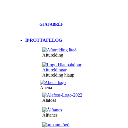
GJAFABRÉF
ÍÞRÓTTAFÉLÖG
Afturelding
Afturelding hlaup
Aþena
Álafoss
Álftanes