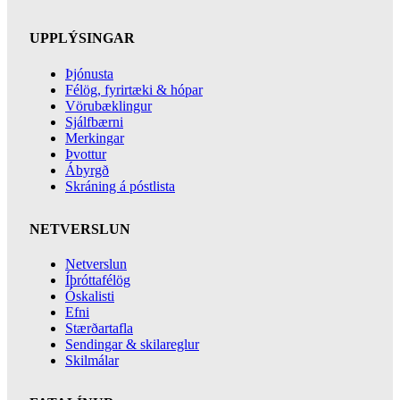
UPPLÝSINGAR
Þjónusta
Félög, fyrirtæki & hópar
Vörubæklingur
Sjálfbærni
Merkingar
Þvottur
Ábyrgð
Skráning á póstlista
NETVERSLUN
Netverslun
Íþróttafélög
Óskalisti
Efni
Stærðartafla
Sendingar & skilareglur
Skilmálar