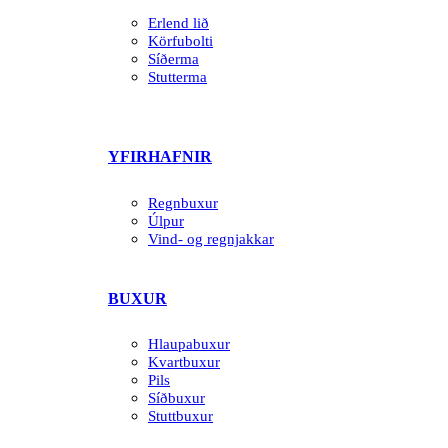
Erlend lið
Körfubolti
Síðerma
Stutterma
YFIRHAFNIR
Regnbuxur
Úlpur
Vind- og regnjakkar
BUXUR
Hlaupabuxur
Kvartbuxur
Pils
Síðbuxur
Stuttbuxur