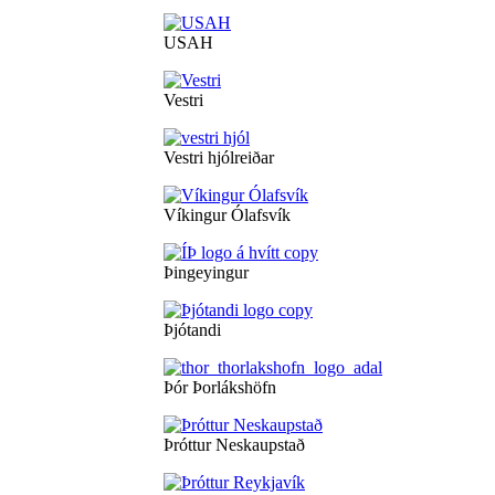
USAH
Vestri
Vestri hjólreiðar
Víkingur Ólafsvík
Þingeyingur
Þjótandi
Þór Þorlákshöfn
Þróttur Neskaupstað