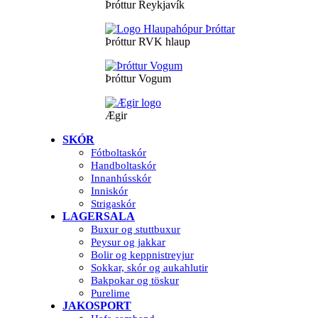
Þróttur Reykjavík
Þróttur RVK hlaup
Þróttur Vogum
Ægir
SKÓR
Fótboltaskór
Handboltaskór
Innanhússkór
Inniskór
Strigaskór
LAGERSALA
Buxur og stuttbuxur
Peysur og jakkar
Bolir og keppnistreyjur
Sokkar, skór og aukahlutir
Bakpokar og töskur
Purelime
JAKOSPORT