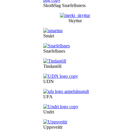
Skotfélag Snæfellsness
Skyttur
Smári
Snæfellsnes
Tindastóll
UDN
UFA
Undri
Uppsveitir