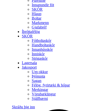
Purelime
Innanundir föt
SKÓR
Hlaup
Boltar
Markmenn
Gjafabréf
Íþróttafélög
SKÓR
Fótboltaskór
Handboltaskór
Innanhússkór
Inniskór
Strigaskór
Lagersala
Jakosport
Um okkur
Þjónusta
Sagan
Félög, fyrirtæki & hópar
Merkingar
Vörubæklingur
Sjálfbærni
Skráðu þig inn