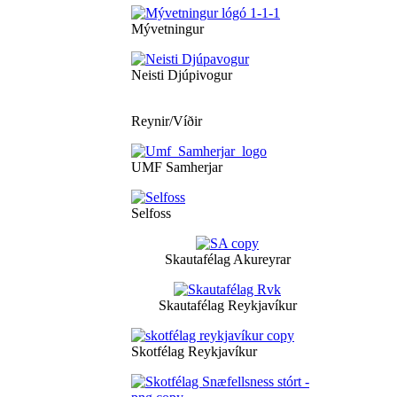
Mývetningur
Neisti Djúpivogur
Reynir/Víðir
UMF Samherjar
Selfoss
Skautafélag Akureyrar
Skautafélag Reykjavíkur
Skotfélag Reykjavíkur