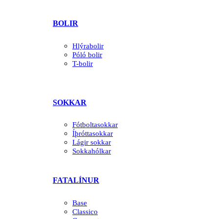
BOLIR
Hlýrabolir
Póló bolir
T-bolir
SOKKAR
Fótboltasokkar
Íþróttasokkar
Lágir sokkar
Sokkahólkar
FATALÍNUR
Base
Classico