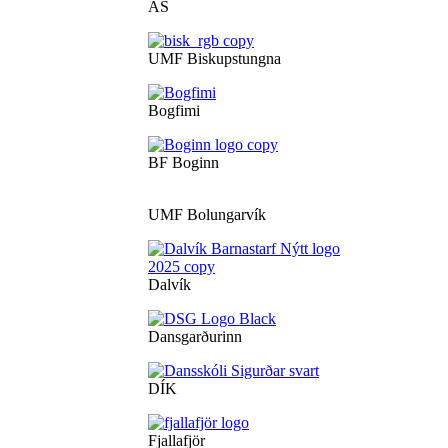
ÁS
UMF Biskupstungna
Bogfimi
BF Boginn
UMF Bolungarvík
Dalvík
Dansgarðurinn
DÍK
Fjallafjör