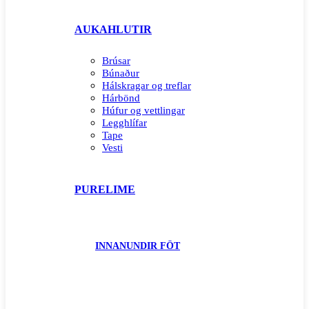
AUKAHLUTIR
Brúsar
Búnaður
Hálskragar og treflar
Hárbönd
Húfur og vettlingar
Legghlífar
Tape
Vesti
PURELIME
INNANUNDIR FÖT