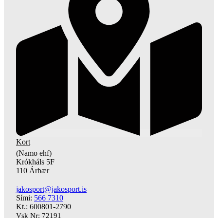
Kort
(Namo ehf)
Krókháls 5F
110 Árbær
jakosport@jakosport.is
Sími:
566 7310
Kt.: 600801-2790
Vsk Nr: 72191