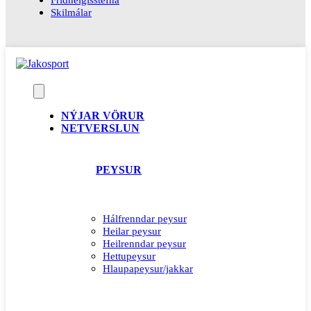
Skilmálar
NÝJAR VÖRUR
NETVERSLUN
PEYSUR
Hálfrenndar peysur
Heilar peysur
Heilrenndar peysur
Hettupeysur
Hlaupapeysur/jakkar