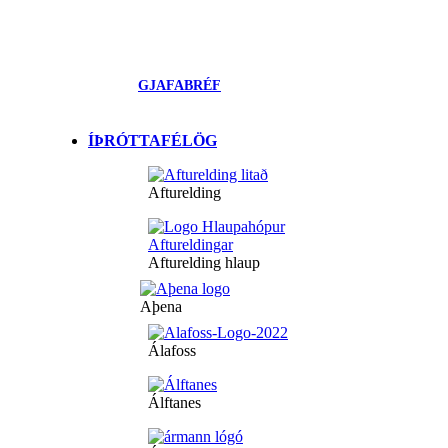
GJAFABRÉF
ÍÞRÓTTAFÉLÖG
Afturelding
Afturelding hlaup
Aþena
Álafoss
Álftanes