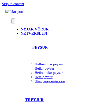
Skip to content
NÝJAR VÖRUR
NETVERSLUN
PEYSUR
Hálfrenndar peysur
Heilar peysur
Heilrenndar peysur
Hettupeysur
Hlaupapeysur/jakkar
TREYJUR