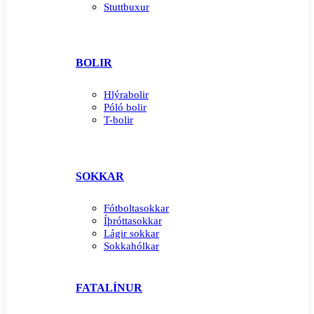
Stuttbuxur
BOLIR
Hlýrabolir
Póló bolir
T-bolir
SOKKAR
Fótboltasokkar
Íþróttasokkar
Lágir sokkar
Sokkahólkar
FATALÍNUR