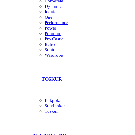
Corporate
Dynamic
Iconic
One
Performance
Power
Premium
Pro Casual
Retro
Sonic
Wardrobe
TÖSKUR
Bakpokar
Sundpokar
Töskur