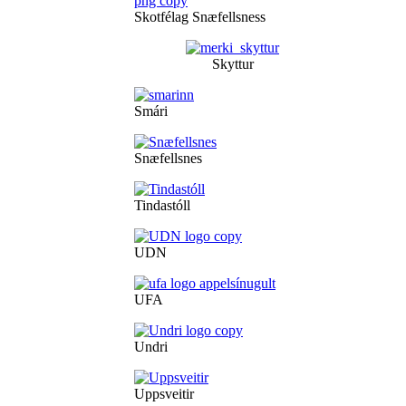
Skotfélag Snæfellsness
Skyttur
Smári
Snæfellsnes
Tindastóll
UDN
UFA
Undri
Uppsveitir