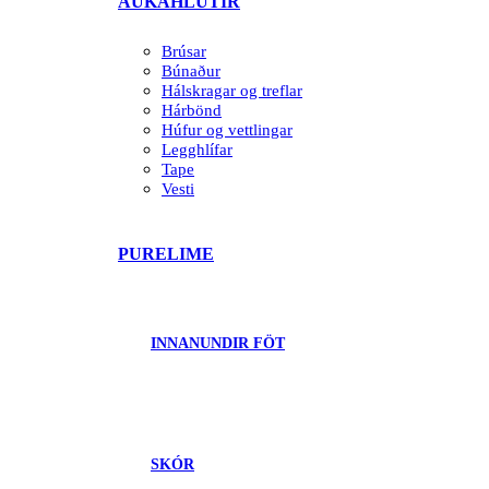
AUKAHLUTIR
Brúsar
Búnaður
Hálskragar og treflar
Hárbönd
Húfur og vettlingar
Legghlífar
Tape
Vesti
PURELIME
INNANUNDIR FÖT
SKÓR