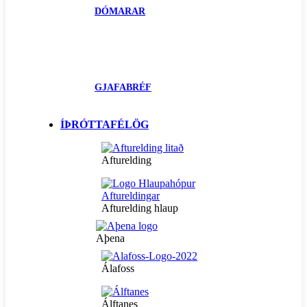
DÓMARAR
GJAFABRÉF
ÍÞRÓTTAFÉLÖG
Afturelding
Afturelding hlaup
Aþena
Álafoss
Álftanes