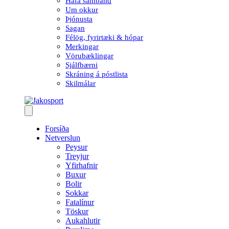
Hafa samband
Um okkur
Þjónusta
Sagan
Félög, fyrirtæki & hópar
Merkingar
Vörubæklingar
Sjálfbærni
Skráning á póstlista
Skilmálar
Forsíða
Netverslun
Peysur
Treyjur
Yfirhafnir
Buxur
Bolir
Sokkar
Fatalínur
Töskur
Aukahlutir