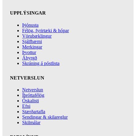
UPPLÝSINGAR
Þjónusta
Félög, fyrirtæki & hópar
Vörubæklingur
Sjálfbærni
Merkingar
Þvottur
Ábyrgð
Skráning á póstlista
NETVERSLUN
Netverslun
Íþróttafélög
Óskalisti
Efni
Stærðartafla
Sendingar & skilareglur
Skilmálar