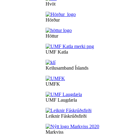
Hvöt
Hörður
Höttur
UMF Katla
Keilusamband Íslands
UMFK
UMF Laugdæla
Leiknir Fáskrúðsfirði
Markviss