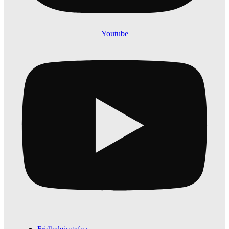
Youtube
Fridhelgisstefna