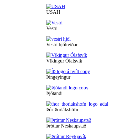
USAH
Vestri
Vestri hjólreiðar
Víkingur Ólafsvík
Þingeyingur
Þjótandi
Þór Þorlákshöfn
Þróttur Neskaupstað