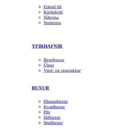
Erlend lið
Körfubolti
Síðerma
Stutterma
YFIRHAFNIR
Regnbuxur
Úlpur
Vind- og regnjakkar
BUXUR
Hlaupabuxur
Kvartbuxur
Pils
Síðbuxur
Stuttbuxur