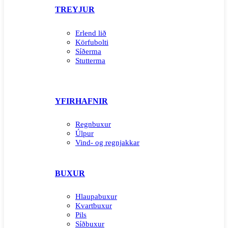
TREYJUR
Erlend lið
Körfubolti
Síðerma
Stutterma
YFIRHAFNIR
Regnbuxur
Úlpur
Vind- og regnjakkar
BUXUR
Hlaupabuxur
Kvartbuxur
Pils
Síðbuxur