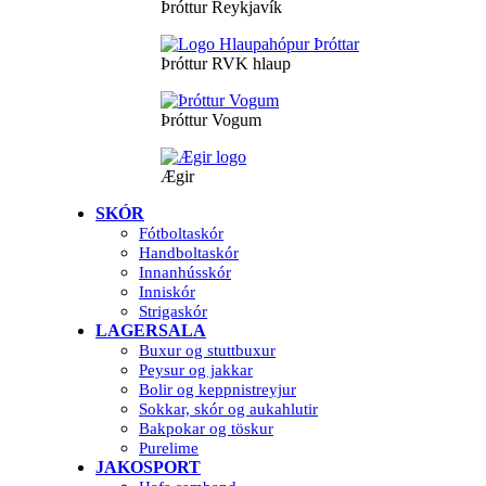
Þróttur Reykjavík
Þróttur RVK hlaup
Þróttur Vogum
Ægir
SKÓR
Fótboltaskór
Handboltaskór
Innanhússkór
Inniskór
Strigaskór
LAGERSALA
Buxur og stuttbuxur
Peysur og jakkar
Bolir og keppnistreyjur
Sokkar, skór og aukahlutir
Bakpokar og töskur
Purelime
JAKOSPORT