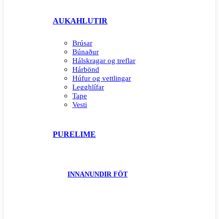
AUKAHLUTIR
Brúsar
Búnaður
Hálskragar og treflar
Hárbönd
Húfur og vettlingar
Legghlífar
Tape
Vesti
PURELIME
INNANUNDIR FÖT