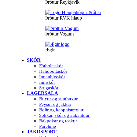
Þróttur Reykjavík
Þróttur RVK hlaup
Þróttur Vogum
Ægir
SKÓR
Fótboltaskór
Handboltaskór
Innanhússkór
Inniskór
Strigaskór
LAGERSALA
Buxur og stuttbuxur
Peysur og jakkar
Bolir og keppnistreyjur
Sokkar, skór og aukahlutir
Bakpokar og töskur
Purelime
JAKOSPORT