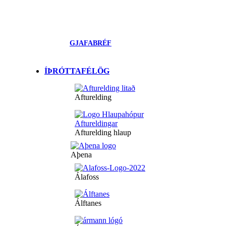
GJAFABRÉF
ÍÞRÓTTAFÉLÖG
Afturelding
Afturelding hlaup
Aþena
Álafoss
Álftanes