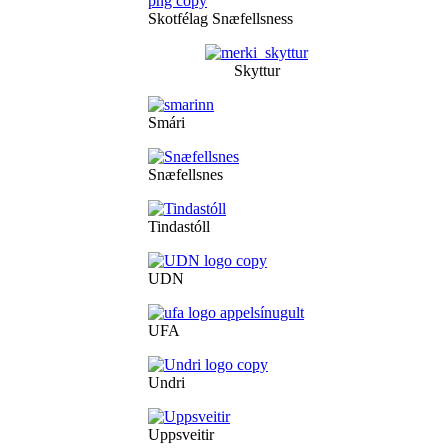
Skotfélag Snæfellsness
Skyttur
Smári
Snæfellsnes
Tindastóll
UDN
UFA
Undri
Uppsveitir