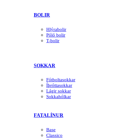
BOLIR
Hlýrabolir
Póló bolir
T-bolir
SOKKAR
Fótboltasokkar
Íþróttasokkar
Lágir sokkar
Sokkahólkar
FATALÍNUR
Base
Classico