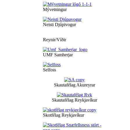
Mývetningur
Neisti Djúpivogur
Reynir/Víðir
UMF Samherjar
Selfoss
Skautafélag Akureyrar
Skautafélag Reykjavíkur
Skotfélag Reykjavíkur