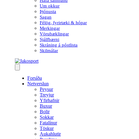
Hafa samband
Um okkur
Þjónusta
Sagan
Félög, fyrirtæki & hópar
Merkingar
Vörubæklingar
Sjálfbærni
Skráning á póstlista
Skilmálar
Forsíða
Netverslun
Peysur
Treyjur
Yfirhafnir
Buxur
Bolir
Sokkar
Fatalínur
Töskur
Aukahlutir