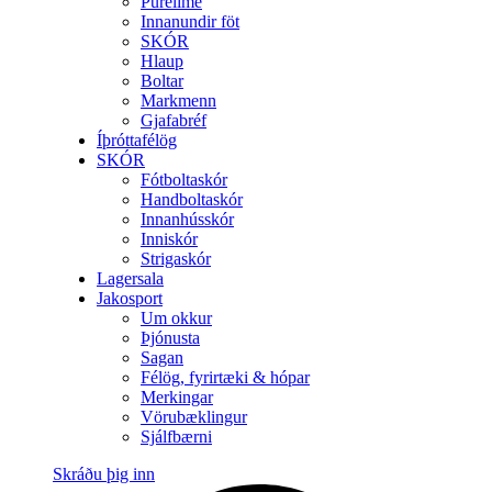
Purelime
Innanundir föt
SKÓR
Hlaup
Boltar
Markmenn
Gjafabréf
Íþróttafélög
SKÓR
Fótboltaskór
Handboltaskór
Innanhússkór
Inniskór
Strigaskór
Lagersala
Jakosport
Um okkur
Þjónusta
Sagan
Félög, fyrirtæki & hópar
Merkingar
Vörubæklingur
Sjálfbærni
Skráðu þig inn