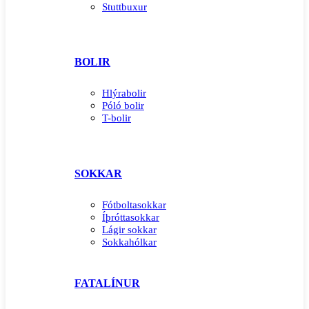
Stuttbuxur
BOLIR
Hlýrabolir
Póló bolir
T-bolir
SOKKAR
Fótboltasokkar
Íþróttasokkar
Lágir sokkar
Sokkahólkar
FATALÍNUR