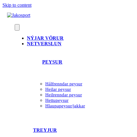
Skip to content
NÝJAR VÖRUR
NETVERSLUN
PEYSUR
Hálfrenndar peysur
Heilar peysur
Heilrenndar peysur
Hettupeysur
Hlaupapeysur/jakkar
TREYJUR