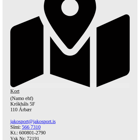
Kort
(Namo ehf)
Krókháls 5F
110 Árbær
jakosport@jakosport.is
Sími:
566 7310
Kt.: 600801-2790
Vsk Nr: 72191