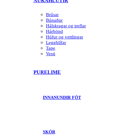
AUKAHLUTIR
Brúsar
Búnaður
Hálskragar og treflar
Hárbönd
Húfur og vettlingar
Legghlífar
Tape
Vesti
PURELIME
INNANUNDIR FÖT
SKÓR