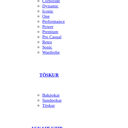
Corporate
Dynamic
Iconic
One
Performance
Power
Premium
Pro Casual
Retro
Sonic
Wardrobe
TÖSKUR
Bakpokar
Sundpokar
Töskur