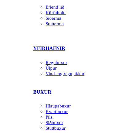
Erlend lið
Körfubolti
Síðerma
Stutterma
YFIRHAFNIR
Regnbuxur
Úlpur
Vind- og regnjakkar
BUXUR
Hlaupabuxur
Kvartbuxur
Pils
Síðbuxur
Stuttbuxur