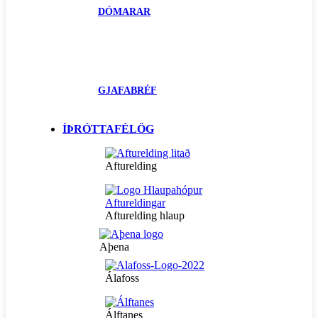
DÓMARAR
GJAFABRÉF
ÍÞRÓTTAFÉLÖG
Afturelding
Afturelding hlaup
Aþena
Álafoss
Álftanes