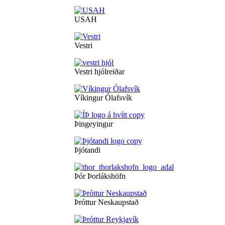
USAH
Vestri
Vestri hjólreiðar
Víkingur Ólafsvík
Þingeyingur
Þjótandi
Þór Þorlákshöfn
Þróttur Neskaupstað