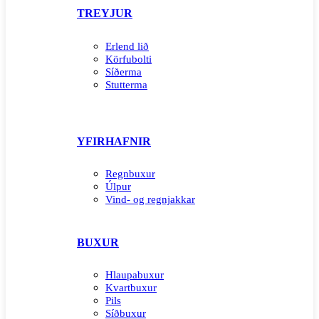
TREYJUR
Erlend lið
Körfubolti
Síðerma
Stutterma
YFIRHAFNIR
Regnbuxur
Úlpur
Vind- og regnjakkar
BUXUR
Hlaupabuxur
Kvartbuxur
Pils
Síðbuxur