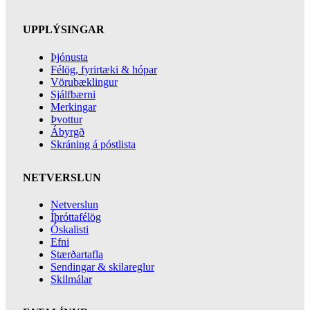
UPPLÝSINGAR
Þjónusta
Félög, fyrirtæki & hópar
Vörubæklingur
Sjálfbærni
Merkingar
Þvottur
Ábyrgð
Skráning á póstlista
NETVERSLUN
Netverslun
Íþróttafélög
Óskalisti
Efni
Stærðartafla
Sendingar & skilareglur
Skilmálar