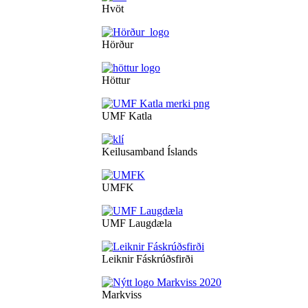
Hvöt
Hörður
Höttur
UMF Katla
Keilusamband Íslands
UMFK
UMF Laugdæla
Leiknir Fáskrúðsfirði
Markviss