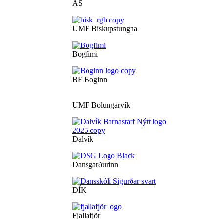
ÁS
UMF Biskupstungna
Bogfimi
BF Boginn
UMF Bolungarvík
Dalvík
Dansgarðurinn
DÍK
Fjallafjör