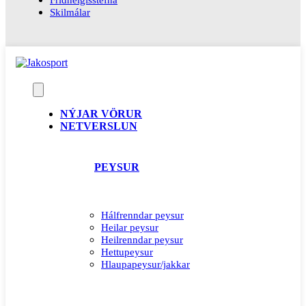
Skilmálar
NÝJAR VÖRUR
NETVERSLUN
PEYSUR
Hálfrenndar peysur
Heilar peysur
Heilrenndar peysur
Hettupeysur
Hlaupapeysur/jakkar