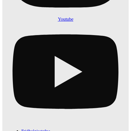
Youtube
Fridhelgisstefna