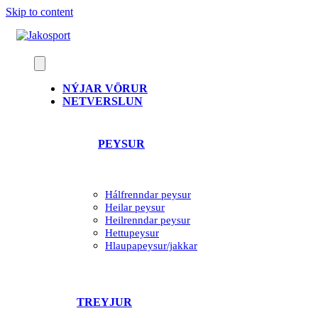
Skip to content
NÝJAR VÖRUR
NETVERSLUN
PEYSUR
Hálfrenndar peysur
Heilar peysur
Heilrenndar peysur
Hettupeysur
Hlaupapeysur/jakkar
TREYJUR