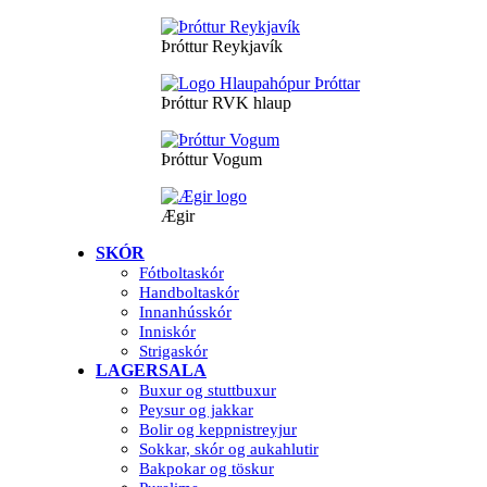
Þróttur Reykjavík
Þróttur RVK hlaup
Þróttur Vogum
Ægir
SKÓR
Fótboltaskór
Handboltaskór
Innanhússkór
Inniskór
Strigaskór
LAGERSALA
Buxur og stuttbuxur
Peysur og jakkar
Bolir og keppnistreyjur
Sokkar, skór og aukahlutir
Bakpokar og töskur