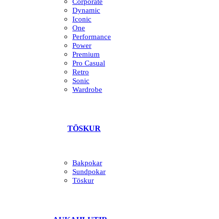
Corporate
Dynamic
Iconic
One
Performance
Power
Premium
Pro Casual
Retro
Sonic
Wardrobe
TÖSKUR
Bakpokar
Sundpokar
Töskur