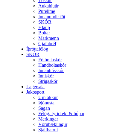
Töskur
Aukahlutir
Purelime
Innanundir föt
SKÓR
Hlaup
Boltar
Markmenn
Gjafabréf
Íþróttafélög
SKÓR
Fótboltaskór
Handboltaskór
Innanhússkór
Inniskór
Strigaskór
Lagersala
Jakosport
Um okkur
Þjónusta
Sagan
Félög, fyrirtæki & hópar
Merkingar
Vörubæklingur
Sjálfbærni