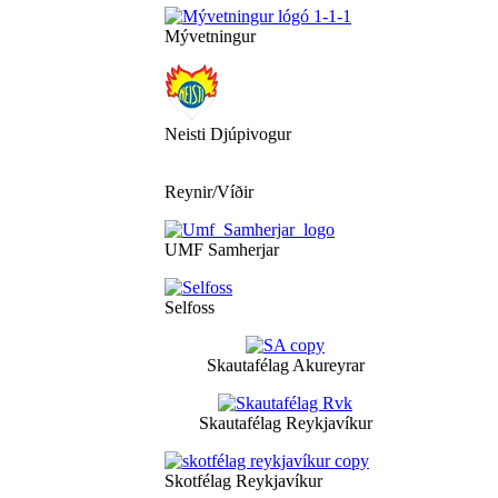
Mývetningur
Neisti Djúpivogur
Reynir/Víðir
UMF Samherjar
Selfoss
Skautafélag Akureyrar
Skautafélag Reykjavíkur
Skotfélag Reykjavíkur