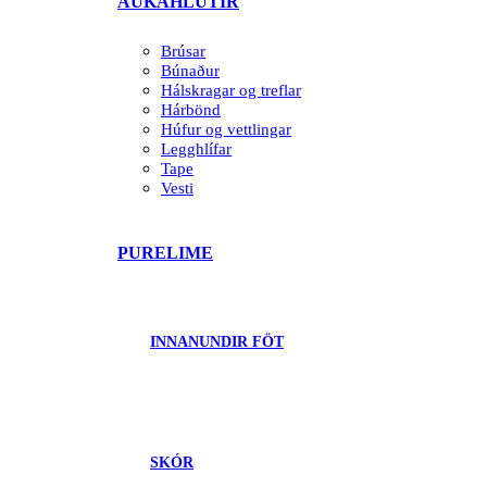
AUKAHLUTIR
Brúsar
Búnaður
Hálskragar og treflar
Hárbönd
Húfur og vettlingar
Legghlífar
Tape
Vesti
PURELIME
INNANUNDIR FÖT
SKÓR