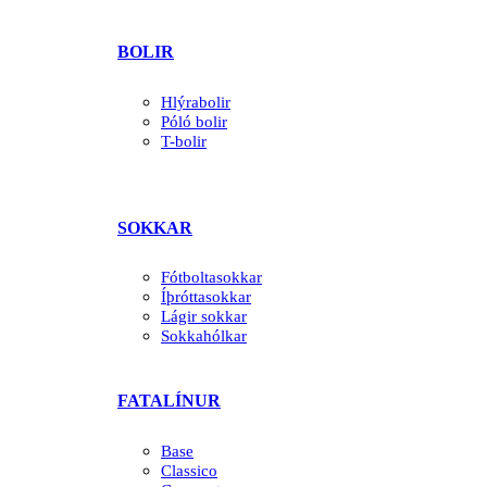
BOLIR
Hlýrabolir
Póló bolir
T-bolir
SOKKAR
Fótboltasokkar
Íþróttasokkar
Lágir sokkar
Sokkahólkar
FATALÍNUR
Base
Classico