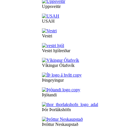
Uppsveitir
USAH
Vestri
Vestri hjólreiðar
Víkingur Ólafsvík
Þingeyingur
Þjótandi
Þór Þorlákshöfn
Þróttur Neskaupstað