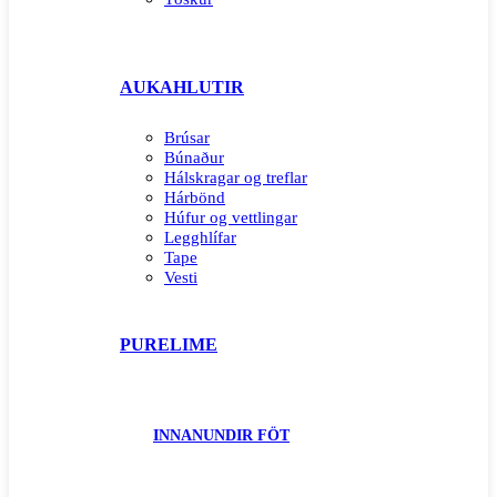
AUKAHLUTIR
Brúsar
Búnaður
Hálskragar og treflar
Hárbönd
Húfur og vettlingar
Legghlífar
Tape
Vesti
PURELIME
INNANUNDIR FÖT