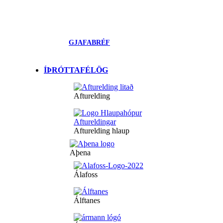
GJAFABRÉF
ÍÞRÓTTAFÉLÖG
Afturelding
Afturelding hlaup
Aþena
Álafoss
Álftanes