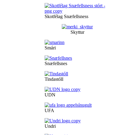
Skotfélag Snæfellsness
Skyttur
Smári
Snæfellsnes
Tindastóll
UDN
UFA
Undri