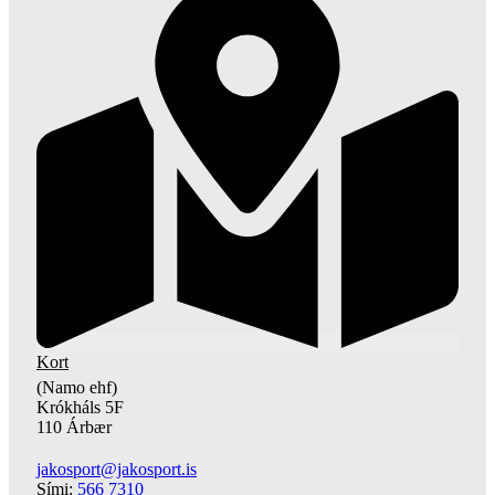
Kort
(Namo ehf)
Krókháls 5F
110 Árbær
jakosport@jakosport.is
Sími:
566 7310