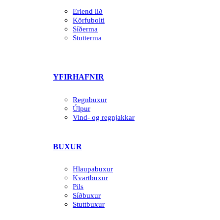
Erlend lið
Körfubolti
Síðerma
Stutterma
YFIRHAFNIR
Regnbuxur
Úlpur
Vind- og regnjakkar
BUXUR
Hlaupabuxur
Kvartbuxur
Pils
Síðbuxur
Stuttbuxur