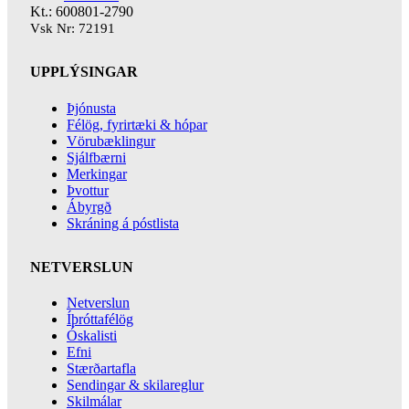
Kt.: 600801-2790
Vsk Nr: 72191
UPPLÝSINGAR
Þjónusta
Félög, fyrirtæki & hópar
Vörubæklingur
Sjálfbærni
Merkingar
Þvottur
Ábyrgð
Skráning á póstlista
NETVERSLUN
Netverslun
Íþróttafélög
Óskalisti
Efni
Stærðartafla
Sendingar & skilareglur
Skilmálar