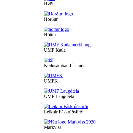
Hvöt
Hörður
Höttur
UMF Katla
Keilusamband Íslands
UMFK
UMF Laugdæla
Leiknir Fáskrúðsfirði
Markviss