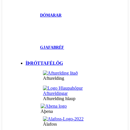
DÓMARAR
GJAFABRÉF
ÍÞRÓTTAFÉLÖG
Afturelding
Afturelding hlaup
Aþena
Álafoss