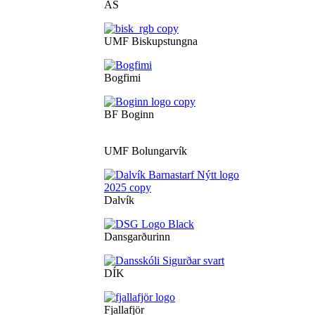
ÁS
UMF Biskupstungna
Bogfimi
BF Boginn
UMF Bolungarvík
Dalvík
Dansgarðurinn
DÍK
Fjallafjör