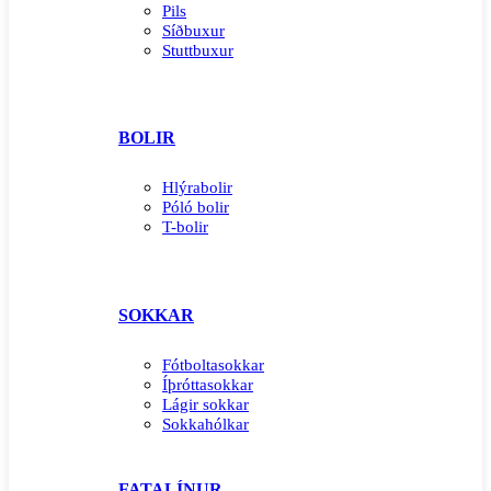
Pils
Síðbuxur
Stuttbuxur
BOLIR
Hlýrabolir
Póló bolir
T-bolir
SOKKAR
Fótboltasokkar
Íþróttasokkar
Lágir sokkar
Sokkahólkar
FATALÍNUR