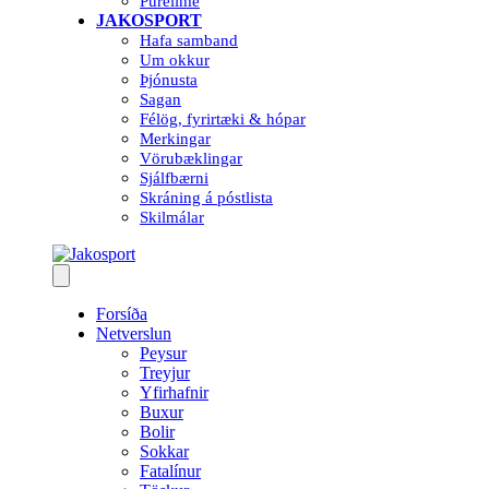
Purelime
JAKOSPORT
Hafa samband
Um okkur
Þjónusta
Sagan
Félög, fyrirtæki & hópar
Merkingar
Vörubæklingar
Sjálfbærni
Skráning á póstlista
Skilmálar
Forsíða
Netverslun
Peysur
Treyjur
Yfirhafnir
Buxur
Bolir
Sokkar
Fatalínur