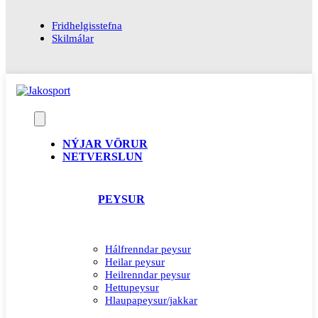
Fridhelgisstefna
Skilmálar
NÝJAR VÖRUR
NETVERSLUN
PEYSUR
Hálfrenndar peysur
Heilar peysur
Heilrenndar peysur
Hettupeysur
Hlaupapeysur/jakkar