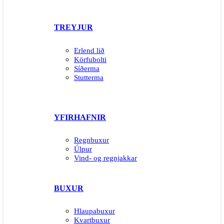
TREYJUR
Erlend lið
Körfubolti
Síðerma
Stutterma
YFIRHAFNIR
Regnbuxur
Úlpur
Vind- og regnjakkar
BUXUR
Hlaupabuxur
Kvartbuxur