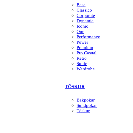
Base
Classico
Corporate
Dynamic
Iconic
One
Performance
Power
Premium
Pro Casual
Retro
Sonic
Wardrobe
TÖSKUR
Bakpokar
Sundpokar
Töskur