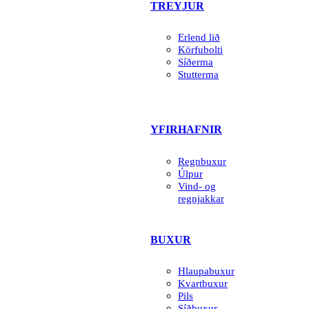
TREYJUR
Erlend lið
Körfubolti
Síðerma
Stutterma
YFIRHAFNIR
Regnbuxur
Úlpur
Vind- og
regnjakkar
BUXUR
Hlaupabuxur
Kvartbuxur
Pils
Síðbuxur