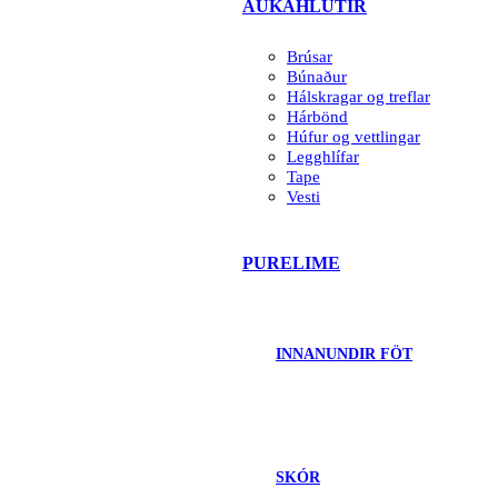
AUKAHLUTIR
Brúsar
Búnaður
Hálskragar og treflar
Hárbönd
Húfur og vettlingar
Legghlífar
Tape
Vesti
PURELIME
INNANUNDIR FÖT
SKÓR