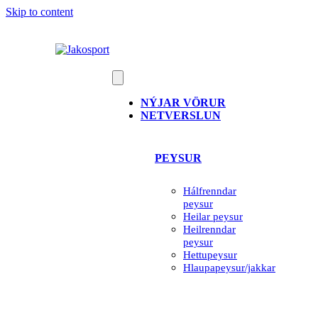
Skip to content
NÝJAR VÖRUR
NETVERSLUN
PEYSUR
Hálfrenndar
peysur
Heilar peysur
Heilrenndar
peysur
Hettupeysur
Hlaupapeysur/jakkar