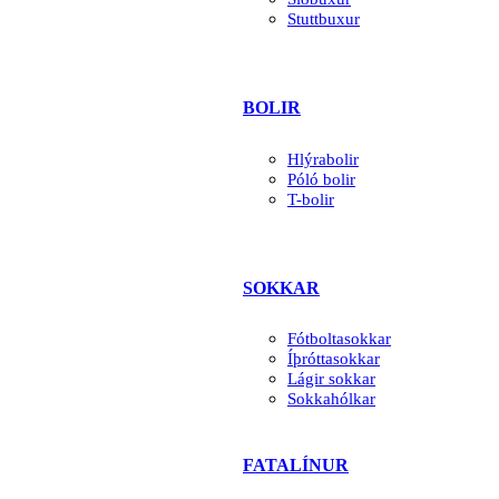
Stuttbuxur
BOLIR
Hlýrabolir
Póló bolir
T-bolir
SOKKAR
Fótboltasokkar
Íþróttasokkar
Lágir sokkar
Sokkahólkar
FATALÍNUR