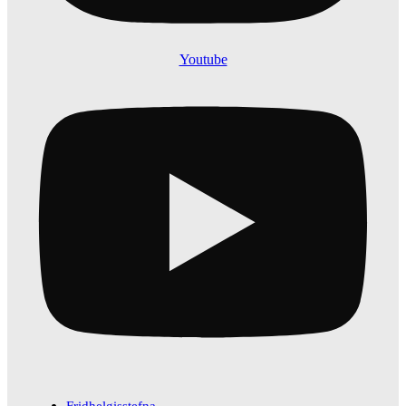
Youtube
Fridhelgisstefna