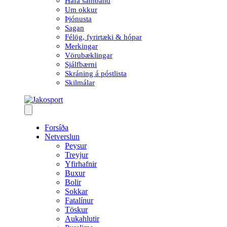
Hafa samband
Um okkur
Þjónusta
Sagan
Félög, fyrirtæki & hópar
Merkingar
Vörubæklingar
Sjálfbærni
Skráning á póstlista
Skilmálar
Forsíða
Netverslun
Peysur
Treyjur
Yfirhafnir
Buxur
Bolir
Sokkar
Fatalínur
Töskur
Aukahlutir