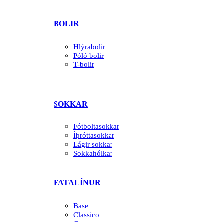
BOLIR
Hlýrabolir
Póló bolir
T-bolir
SOKKAR
Fótboltasokkar
Íþróttasokkar
Lágir sokkar
Sokkahólkar
FATALÍNUR
Base
Classico