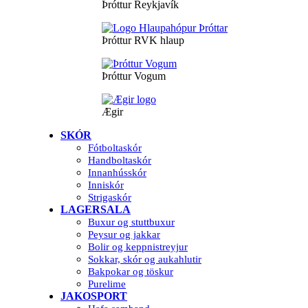
Þróttur Reykjavík
Þróttur RVK hlaup
Þróttur Vogum
Ægir
SKÓR
Fótboltaskór
Handboltaskór
Innanhússkór
Inniskór
Strigaskór
LAGERSALA
Buxur og stuttbuxur
Peysur og jakkar
Bolir og keppnistreyjur
Sokkar, skór og aukahlutir
Bakpokar og töskur
Purelime
JAKOSPORT