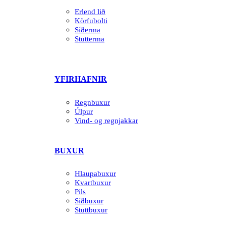
Erlend lið
Körfubolti
Síðerma
Stutterma
YFIRHAFNIR
Regnbuxur
Úlpur
Vind- og regnjakkar
BUXUR
Hlaupabuxur
Kvartbuxur
Pils
Síðbuxur
Stuttbuxur