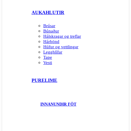
AUKAHLUTIR
Brúsar
Búnaður
Hálskragar og treflar
Hárbönd
Húfur og vettlingar
Legghlífar
Tape
Vesti
PURELIME
INNANUNDIR FÖT