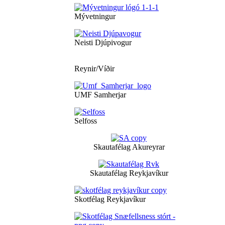
Mývetningur
Neisti Djúpivogur
Reynir/Víðir
UMF Samherjar
Selfoss
Skautafélag Akureyrar
Skautafélag Reykjavíkur
Skotfélag Reykjavíkur