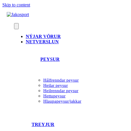
Skip to content
NÝJAR VÖRUR
NETVERSLUN
PEYSUR
Hálfrenndar peysur
Heilar peysur
Heilrenndar peysur
Hettupeysur
Hlaupapeysur/jakkar
TREYJUR