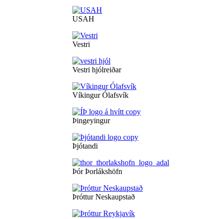
USAH
Vestri
Vestri hjólreiðar
Víkingur Ólafsvík
Þingeyingur
Þjótandi
Þór Þorlákshöfn
Þróttur Neskaupstað