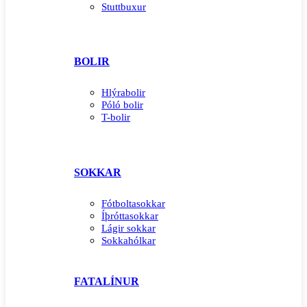
Stuttbuxur
BOLIR
Hlýrabolir
Póló bolir
T-bolir
SOKKAR
Fótboltasokkar
Íþróttasokkar
Lágir sokkar
Sokkahólkar
FATALÍNUR