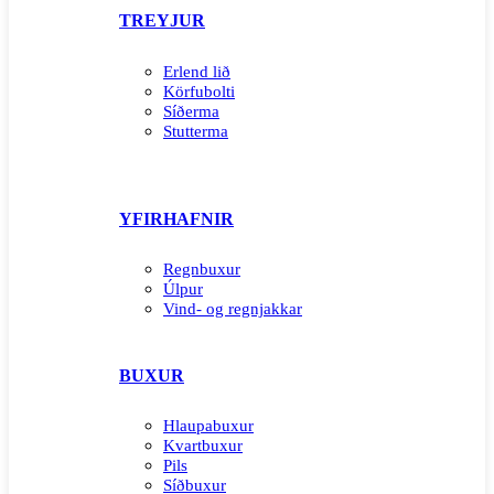
TREYJUR
Erlend lið
Körfubolti
Síðerma
Stutterma
YFIRHAFNIR
Regnbuxur
Úlpur
Vind- og regnjakkar
BUXUR
Hlaupabuxur
Kvartbuxur
Pils
Síðbuxur