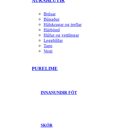
AUKAHLUTIR
Brúsar
Búnaður
Hálskragar og treflar
Hárbönd
Húfur og vettlingar
Legghlífar
Tape
Vesti
PURELIME
INNANUNDIR FÖT
SKÓR