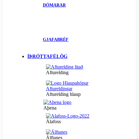
DÓMARAR
GJAFABRÉF
ÍÞRÓTTAFÉLÖG
Afturelding
Afturelding hlaup
Aþena
Álafoss
Álftanes