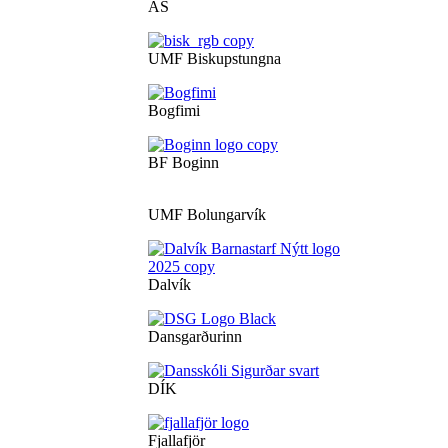
ÁS
UMF Biskupstungna
Bogfimi
BF Boginn
UMF Bolungarvík
Dalvík
Dansgarðurinn
DÍK
Fjallafjör