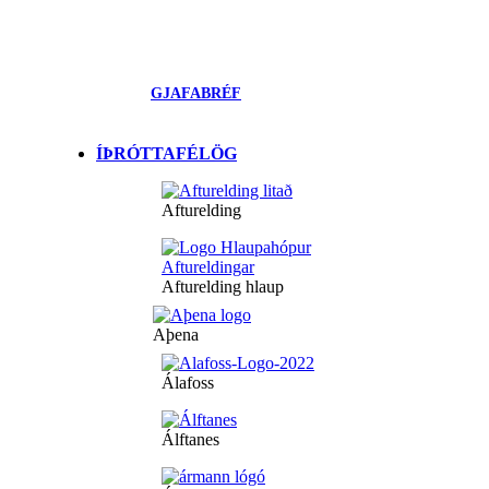
GJAFABRÉF
ÍÞRÓTTAFÉLÖG
Afturelding
Afturelding hlaup
Aþena
Álafoss
Álftanes