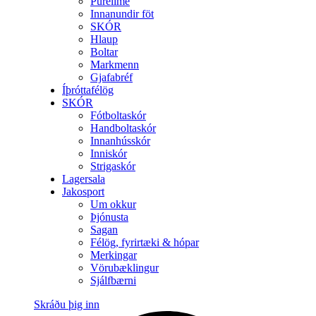
Purelime
Innanundir föt
SKÓR
Hlaup
Boltar
Markmenn
Gjafabréf
Íþróttafélög
SKÓR
Fótboltaskór
Handboltaskór
Innanhússkór
Inniskór
Strigaskór
Lagersala
Jakosport
Um okkur
Þjónusta
Sagan
Félög, fyrirtæki & hópar
Merkingar
Vörubæklingur
Sjálfbærni
Skráðu þig inn