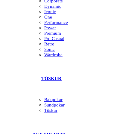
Corporate
Dynamic
Iconic
One
Performance
Power
Premium
Pro Casual
Retro
Sonic
Wardrobe
TÖSKUR
Bakpokar
Sundpokar
Töskur