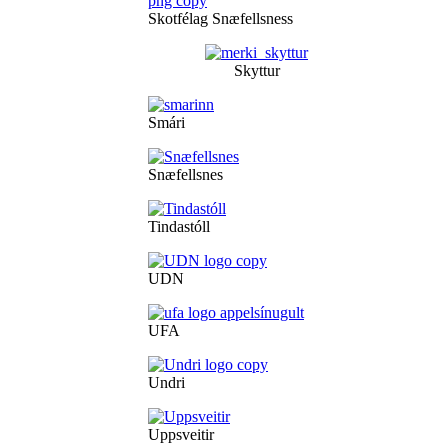
Skotfélag Snæfellsness
Skyttur
Smári
Snæfellsnes
Tindastóll
UDN
UFA
Undri
Uppsveitir