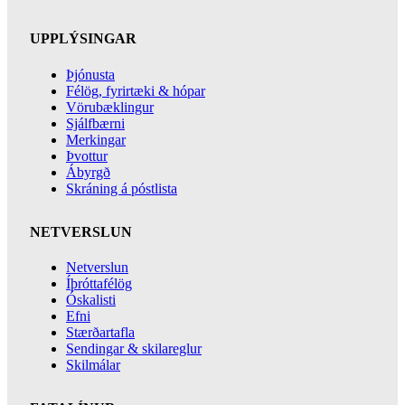
UPPLÝSINGAR
Þjónusta
Félög, fyrirtæki & hópar
Vörubæklingur
Sjálfbærni
Merkingar
Þvottur
Ábyrgð
Skráning á póstlista
NETVERSLUN
Netverslun
Íþróttafélög
Óskalisti
Efni
Stærðartafla
Sendingar & skilareglur
Skilmálar