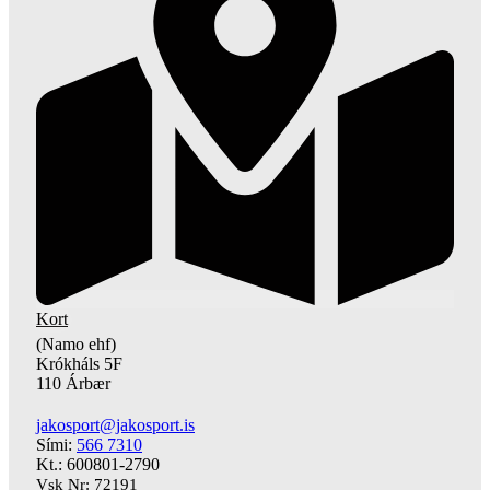
Kort
(Namo ehf)
Krókháls 5F
110 Árbær
jakosport@jakosport.is
Sími:
566 7310
Kt.: 600801-2790
Vsk Nr: 72191