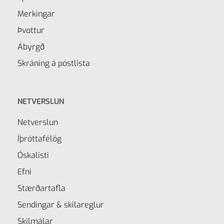
Merkingar
Þvottur
Ábyrgð
Skráning á póstlista
NETVERSLUN
Netverslun
Íþróttafélög
Óskalisti
Efni
Stærðartafla
Sendingar & skilareglur
Skilmálar