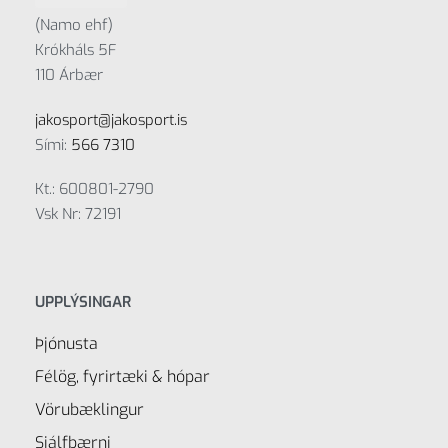
(Namo ehf)
Krókháls 5F
110 Árbær
jakosport@jakosport.is
Sími:
566 7310
Kt.: 600801-2790
Vsk Nr: 72191
UPPLÝSINGAR
Þjónusta
Félög, fyrirtæki & hópar
Vörubæklingur
Sjálfbærni