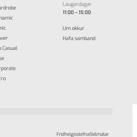
Laugardagar
rdrobe
11:00 – 15:00
namic
nic
Um okkur
wer
Hafa samband
o Casual
se
rporate
tro
Fridhelgisstefna
Skilmálar