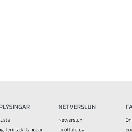
PLÝSINGAR
NETVERSLUN
F
nusta
Netverslun
On
ög, fyrirtæki & hópar
Íþróttafélög
So