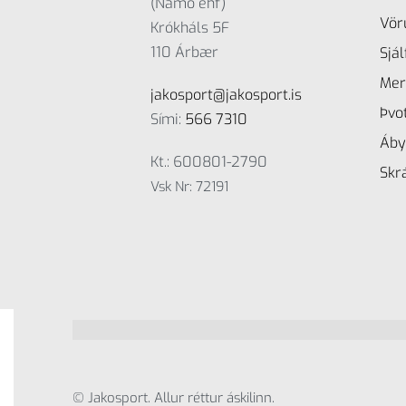
(Namo ehf)
Vör
Krókháls 5F
110 Árbær
Sjá
Mer
jakosport@jakosport.is
Þvo
Sími:
566 7310
Áby
Kt.: 600801-2790
Skrá
Vsk Nr: 72191
© Jakosport. Allur réttur áskilinn.