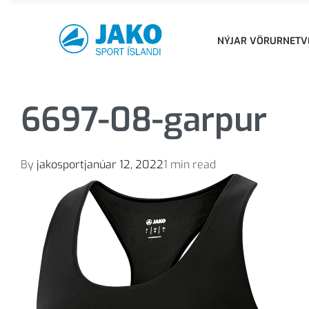
NÝJAR VÖRUR
NETV
6697-08-garpur
By
jakosport
janúar 12, 2022
1 min read