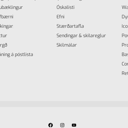
ubæklingur
Óskalisti
Wa
lfbærni
Efni
Dy
kingar
Stærðartafla
Ico
ttur
Sendingar & skilareglur
Po
rgð
Skilmálar
Pr
ning á póstlista
Ba
Co
Re