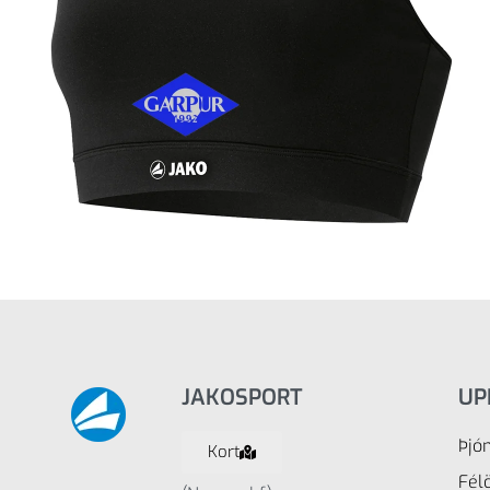
JAKOSPORT
UP
Þjó
Kort
Fél