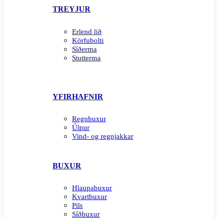
TREYJUR
Erlend lið
Körfubolti
Síðerma
Stutterma
YFIRHAFNIR
Regnbuxur
Úlpur
Vind- og regnjakkar
BUXUR
Hlaupabuxur
Kvartbuxur
Pils
Síðbuxur