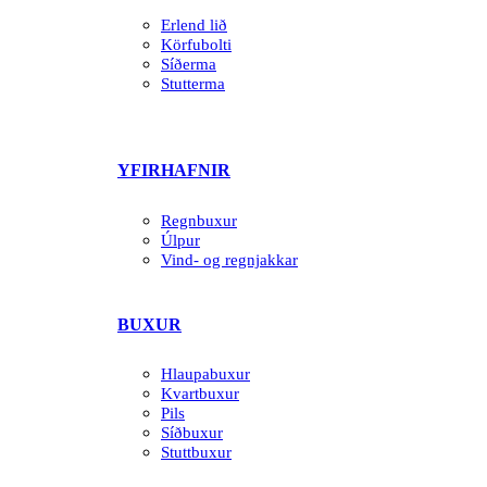
Erlend lið
Körfubolti
Síðerma
Stutterma
YFIRHAFNIR
Regnbuxur
Úlpur
Vind- og regnjakkar
BUXUR
Hlaupabuxur
Kvartbuxur
Pils
Síðbuxur
Stuttbuxur