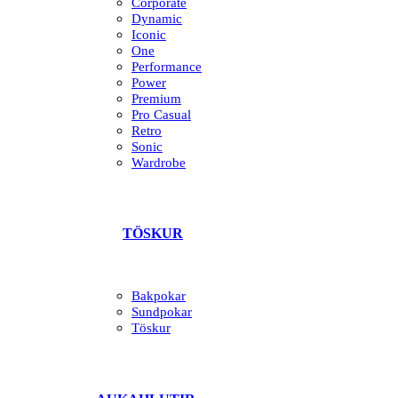
Corporate
Dynamic
Iconic
One
Performance
Power
Premium
Pro Casual
Retro
Sonic
Wardrobe
TÖSKUR
Bakpokar
Sundpokar
Töskur