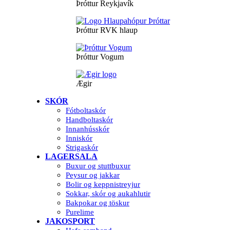
Þróttur Reykjavík
Þróttur RVK hlaup
Þróttur Vogum
Ægir
SKÓR
Fótboltaskór
Handboltaskór
Innanhússkór
Inniskór
Strigaskór
LAGERSALA
Buxur og stuttbuxur
Peysur og jakkar
Bolir og keppnistreyjur
Sokkar, skór og aukahlutir
Bakpokar og töskur
Purelime
JAKOSPORT