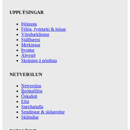
UPPLÝSINGAR
Þjónusta
Félög, fyrirtæki & hópar
Vörubæklingur
Sjálfbærni
Merkingar
Þvottur
Ábyrgð
Skráning á póstlista
NETVERSLUN
Netverslun
Íþróttafélög
Óskalisti
Efni
Stærðartafla
Sendingar & skilareglur
Skilmálar