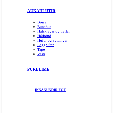
AUKAHLUTIR
Brúsar
Búnaður
Hálskragar og treflar
Hárbönd
Húfur og vettlingar
Legghlífar
Tape
Vesti
PURELIME
INNANUNDIR FÖT