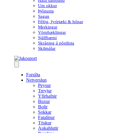
Hafa samband
Um okkur
Þjónusta
Sagan
Félög, fyrirtæki & hópar
Merkingar
Vörubæklingar
Sjálfbærni
Skráning á póstlista
Skilmálar
Forsíða
Netverslun
Peysur
Treyjur
Yfirhafnir
Buxur
Bolir
Sokkar
Fatalínur
Töskur
Aukahlutir