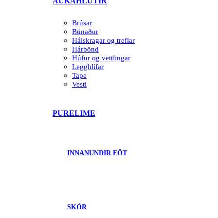
AUKAHLUTIR
Brúsar
Búnaður
Hálskragar og treflar
Hárbönd
Húfur og vettlingar
Legghlífar
Tape
Vesti
PURELIME
INNANUNDIR FÖT
SKÓR