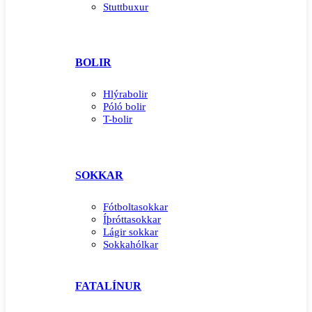
Stuttbuxur
BOLIR
Hlýrabolir
Póló bolir
T-bolir
SOKKAR
Fótboltasokkar
Íþróttasokkar
Lágir sokkar
Sokkahólkar
FATALÍNUR