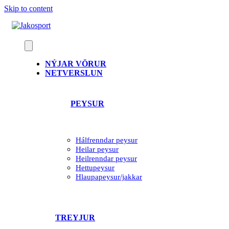
Skip to content
NÝJAR VÖRUR
NETVERSLUN
PEYSUR
Hálfrenndar peysur
Heilar peysur
Heilrenndar peysur
Hettupeysur
Hlaupapeysur/jakkar
TREYJUR