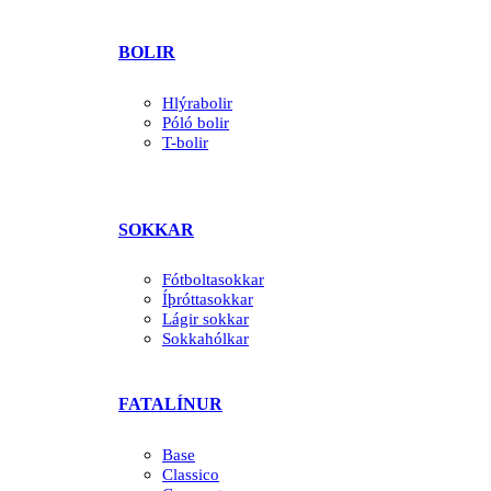
BOLIR
Hlýrabolir
Póló bolir
T-bolir
SOKKAR
Fótboltasokkar
Íþróttasokkar
Lágir sokkar
Sokkahólkar
FATALÍNUR
Base
Classico