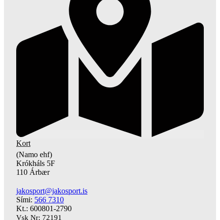
Kort
(Namo ehf)
Krókháls 5F
110 Árbær
jakosport@jakosport.is
Sími:
566 7310
Kt.: 600801-2790
Vsk Nr: 72191