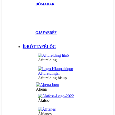
DÓMARAR
GJAFABRÉF
ÍÞRÓTTAFÉLÖG
Afturelding
Afturelding hlaup
Aþena
Álafoss
Álftanes