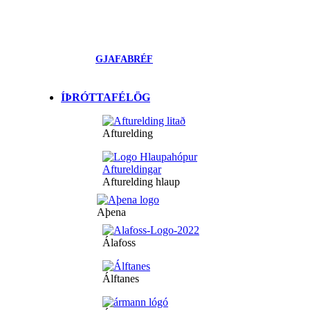
GJAFABRÉF
ÍÞRÓTTAFÉLÖG
Afturelding
Afturelding hlaup
Aþena
Álafoss
Álftanes