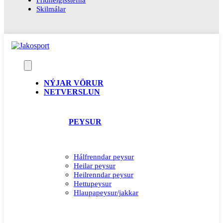
Skilmálar
NÝJAR VÖRUR
NETVERSLUN
PEYSUR
Hálfrenndar peysur
Heilar peysur
Heilrenndar peysur
Hettupeysur
Hlaupapeysur/jakkar