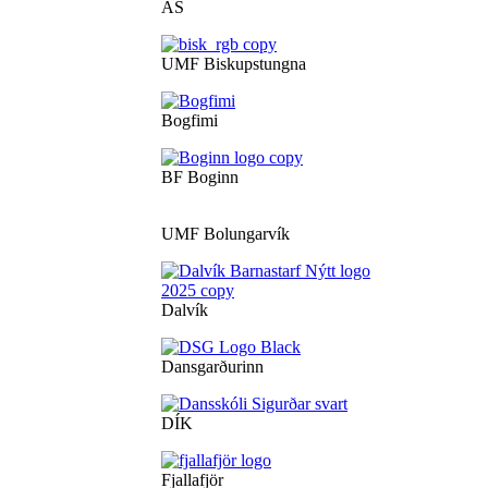
ÁS
UMF Biskupstungna
Bogfimi
BF Boginn
UMF Bolungarvík
Dalvík
Dansgarðurinn
DÍK
Fjallafjör