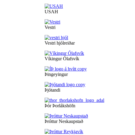
USAH
Vestri
Vestri hjólreiðar
Víkingur Ólafsvík
Þingeyingur
Þjótandi
Þór Þorlákshöfn
Þróttur Neskaupstað