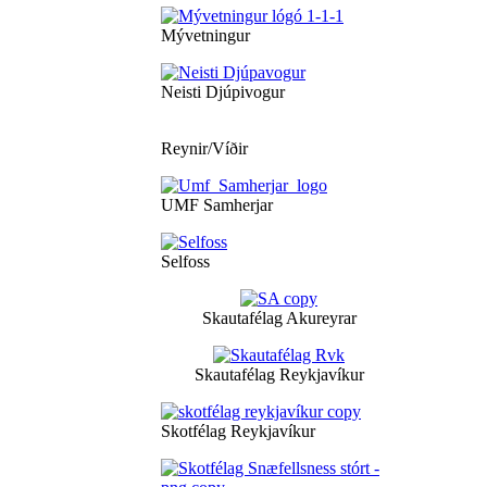
Mývetningur
Neisti Djúpivogur
Reynir/Víðir
UMF Samherjar
Selfoss
Skautafélag Akureyrar
Skautafélag Reykjavíkur
Skotfélag Reykjavíkur