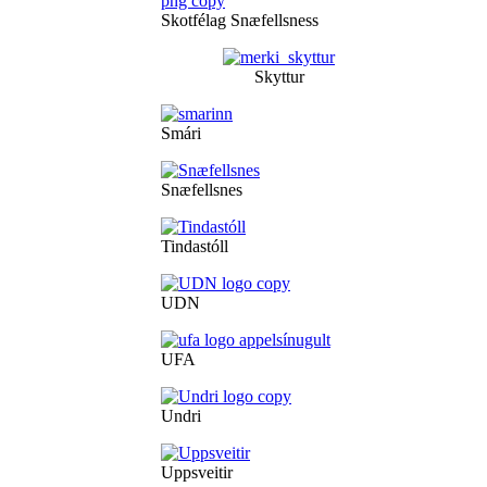
Skotfélag Snæfellsness
Skyttur
Smári
Snæfellsnes
Tindastóll
UDN
UFA
Undri
Uppsveitir