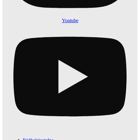
Youtube
Fridhelgisstefna