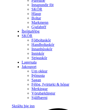
Purelime
Innanundir föt
SKÓR
Hlaup
Boltar
Markmenn
Gjafabréf
Íþróttafélög
SKÓR
Fótboltaskór
Handboltaskór
Innanhússkór
Inniskór
Strigaskór
Lagersala
Jakosport
Um okkur
Þjónusta
Sagan
Félög, fyrirtæki & hópar
Merkingar
Vörubæklingur
Sjálfbærni
Skráðu þig inn