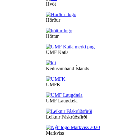
Hvöt
Hörður
Höttur
UMF Katla
Keilusamband Íslands
UMFK
UMF Laugdæla
Leiknir Fáskrúðsfirði
Markviss