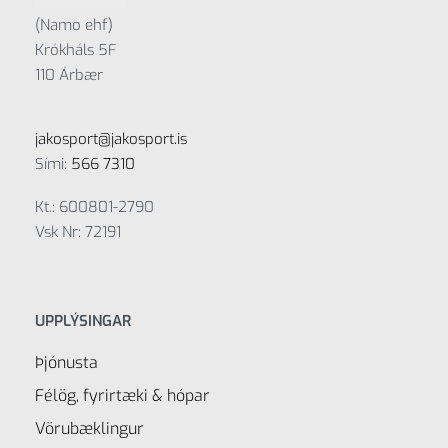
(Namo ehf)
Krókháls 5F
110 Árbær
jakosport@jakosport.is
Sími:
566 7310
Kt.: 600801-2790
Vsk Nr: 72191
UPPLÝSINGAR
Þjónusta
Félög, fyrirtæki & hópar
Vörubæklingur