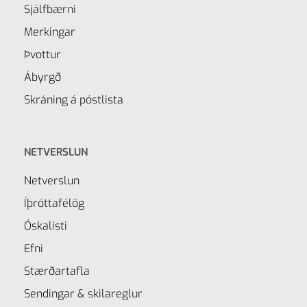
Sjálfbærni
Merkingar
Þvottur
Ábyrgð
Skráning á póstlista
NETVERSLUN
Netverslun
Íþróttafélög
Óskalisti
Efni
Stærðartafla
Sendingar & skilareglur