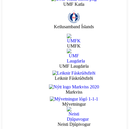
UMF Katla
Keilusamband Íslands
UMFK
UMF Laugdæla
Leiknir Fáskrúðsfirði
Markviss
Mývetningur
Neisti Djúpivogur