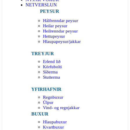
NETVERSLUN
PEYSUR
Hálfrenndar peysur
Heilar peysur
Heilrenndar peysur
Hettupeysur
Hlaupapeysur/jakkar
TREYJUR
Erlend lið
Körfubolti
Síðerma
Stutterma
YFIRHAFNIR
Regnbuxur
Úlpur
Vind- og regnjakkar
BUXUR
Hlaupabuxur
Kvartbuxur