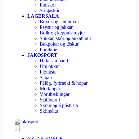
Inniskór
Strigaskór
LAGERSALA
Buxur og stuttbuxur
Peysur og jakkar
Bolir og keppnistreyjur
Sokkar, skór og aukahlutir
Bakpokar og töskur
Purelime
JAKOSPORT
Hafa samband
Um okkur
Þjónusta
Sagan
Félög, fyrirtæki & hópar
Merkingar
Vörubæklingar
Sjálfbærni
Skráning á póstlista
Skilmálar
NÝJAR VÖRUR