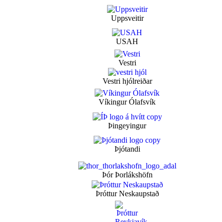
Uppsveitir
USAH
Vestri
Vestri hjólreiðar
Víkingur Ólafsvík
Þingeyingur
Þjótandi
Þór Þorlákshöfn
Þróttur Neskaupstað