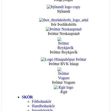
Þjótandi
Þór Þorlákshöfn
Þróttur Neskaupstað
Þróttur Reykjavík
Þróttur RVK hlaup
Þróttur Vogum
Ægir
SKÓR
Fótboltaskór
Handboltaskór
Innanhússkór