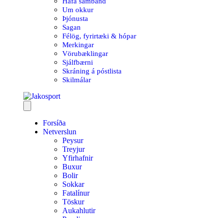
Hafa samband
Um okkur
Þjónusta
Sagan
Félög, fyrirtæki & hópar
Merkingar
Vörubæklingar
Sjálfbærni
Skráning á póstlista
Skilmálar
Forsíða
Netverslun
Peysur
Treyjur
Yfirhafnir
Buxur
Bolir
Sokkar
Fatalínur
Töskur
Aukahlutir