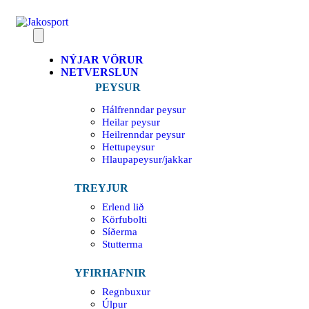
NÝJAR VÖRUR
NETVERSLUN
PEYSUR
Hálfrenndar peysur
Heilar peysur
Heilrenndar peysur
Hettupeysur
Hlaupapeysur/jakkar
TREYJUR
Erlend lið
Körfubolti
Síðerma
Stutterma
YFIRHAFNIR
Regnbuxur
Úlpur