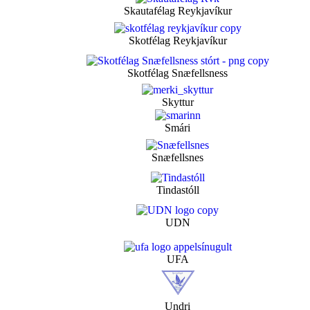
Skautafélag Reykjavíkur
Skotfélag Reykjavíkur
Skotfélag Snæfellsness
Skyttur
Smári
Snæfellsnes
Tindastóll
UDN
UFA
Undri