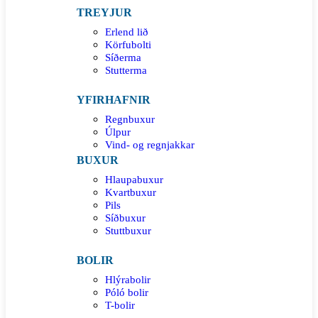
TREYJUR
Erlend lið
Körfubolti
Síðerma
Stutterma
YFIRHAFNIR
Regnbuxur
Úlpur
Vind- og regnjakkar
BUXUR
Hlaupabuxur
Kvartbuxur
Pils
Síðbuxur
Stuttbuxur
BOLIR
Hlýrabolir
Póló bolir
T-bolir