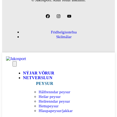
© Jakosport. Allur réttur áskilinn.
Fridhelgisstefna
Skilmálar
NÝJAR VÖRUR
NETVERSLUN
PEYSUR
Hálfrenndar peysur
Heilar peysur
Heilrenndar peysur
Hettupeysur
Hlaupapeysur/jakkar