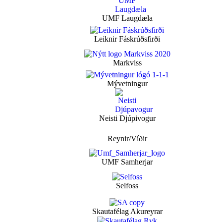
UMF Laugdæla
Leiknir Fáskrúðsfirði
Markviss
Mývetningur
Neisti Djúpivogur
Reynir/Víðir
UMF Samherjar
Selfoss
Skautafélag Akureyrar