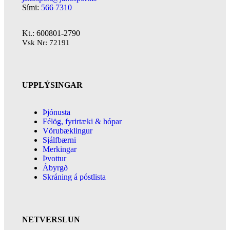
Sími:
566 7310
Kt.: 600801-2790
Vsk Nr: 72191
UPPLÝSINGAR
Þjónusta
Félög, fyrirtæki & hópar
Vörubæklingur
Sjálfbærni
Merkingar
Þvottur
Ábyrgð
Skráning á póstlista
NETVERSLUN