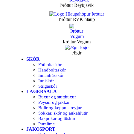
Þróttur Reykjavík
Þróttur RVK hlaup
Þróttur Vogum
Ægir
SKÓR
Fótboltaskór
Handboltaskór
Innanhússkór
Inniskór
Strigaskór
LAGERSALA
Buxur og stuttbuxur
Peysur og jakkar
Bolir og keppnistreyjur
Sokkar, skór og aukahlutir
Bakpokar og töskur
Purelime
JAKOSPORT