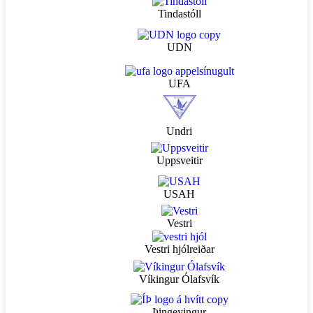
Tindastóll
UDN
UFA
Undri
Uppsveitir
USAH
Vestri
Vestri hjólreiðar
Víkingur Ólafsvík
Þingeyingur