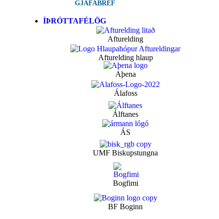
GJAFABRÉF
ÍÞRÓTTAFÉLÖG
Afturelding
Afturelding hlaup
Aþena
Álafoss
Álftanes
ÁS
UMF Biskupstungna
Bogfimi
BF Boginn