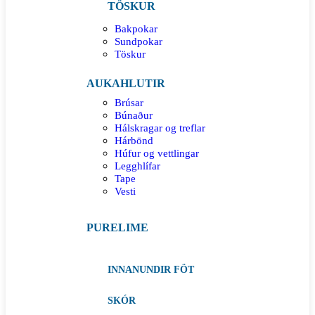
TÖSKUR
Bakpokar
Sundpokar
Töskur
AUKAHLUTIR
Brúsar
Búnaður
Hálskragar og treflar
Hárbönd
Húfur og vettlingar
Legghlífar
Tape
Vesti
PURELIME
INNANUNDIR FÖT
SKÓR