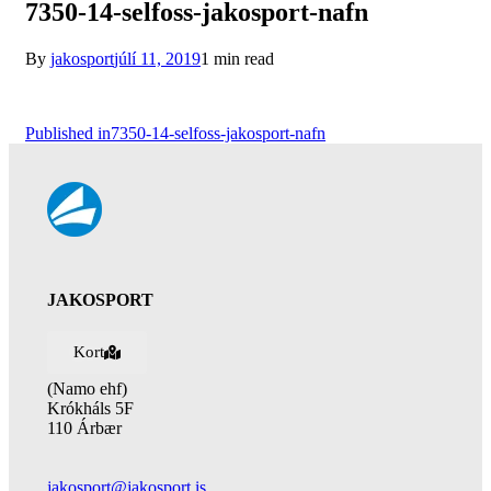
7350-14-selfoss-jakosport-nafn
By
jakosport
júlí 11, 2019
1 min read
Published in
7350-14-selfoss-jakosport-nafn
JAKOSPORT
Kort
(Namo ehf)
Krókháls 5F
110 Árbær
jakosport@jakosport.is