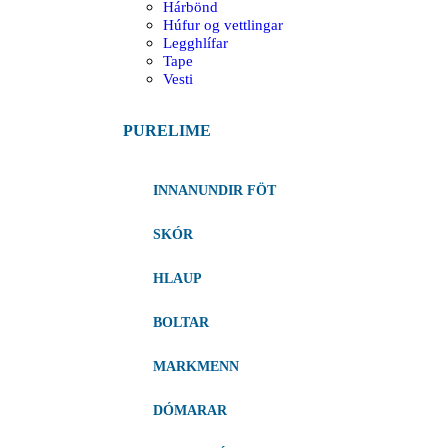
Hárbönd
Húfur og vettlingar
Legghlífar
Tape
Vesti
PURELIME
INNANUNDIR FÖT
SKÓR
HLAUP
BOLTAR
MARKMENN
DÓMARAR