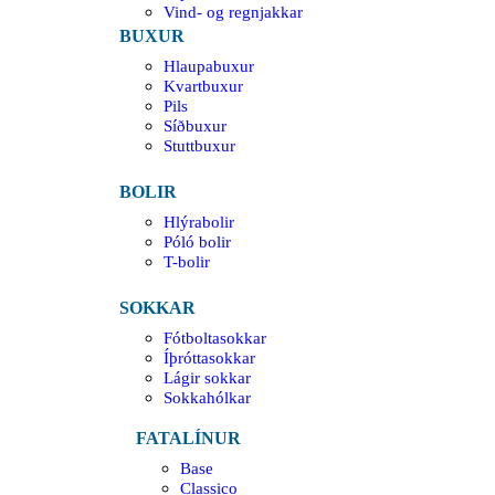
Vind- og regnjakkar
BUXUR
Hlaupabuxur
Kvartbuxur
Pils
Síðbuxur
Stuttbuxur
BOLIR
Hlýrabolir
Póló bolir
T-bolir
SOKKAR
Fótboltasokkar
Íþróttasokkar
Lágir sokkar
Sokkahólkar
FATALÍNUR
Base
Classico