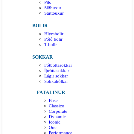
Pils
Síðbuxur
Stuttbuxur
BOLIR
Hlýrabolir
Póló bolir
T-bolir
SOKKAR
Fótboltasokkar
Íþróttasokkar
Lágir sokkar
Sokkahólkar
FATALÍNUR
Base
Classico
Corporate
Dynamic
Iconic
One
Performance