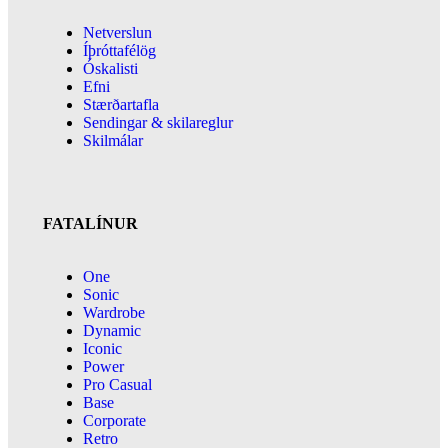
Netverslun
Íþróttafélög
Óskalisti
Efni
Stærðartafla
Sendingar & skilareglur
Skilmálar
FATALÍNUR
One
Sonic
Wardrobe
Dynamic
Iconic
Power
Pro Casual
Base
Corporate
Retro