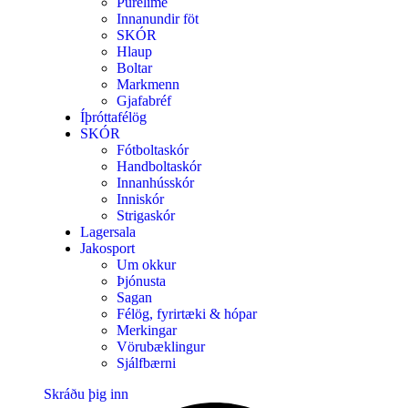
Purelime
Innanundir föt
SKÓR
Hlaup
Boltar
Markmenn
Gjafabréf
Íþróttafélög
SKÓR
Fótboltaskór
Handboltaskór
Innanhússkór
Inniskór
Strigaskór
Lagersala
Jakosport
Um okkur
Þjónusta
Sagan
Félög, fyrirtæki & hópar
Merkingar
Vörubæklingur
Sjálfbærni
Skráðu þig inn