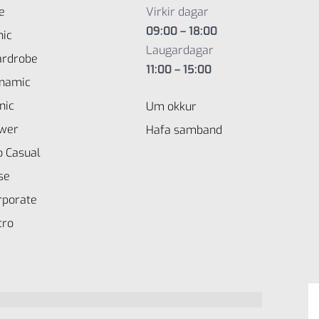
e
Virkir dagar
09:00 – 18:00
nic
Laugardagar
rdrobe
11:00 – 15:00
namic
nic
Um okkur
wer
Hafa samband
o Casual
se
rporate
tro