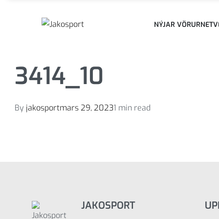
NÝJAR VÖRUR
NETV
3414_10
By
jakosport
mars 29, 2023
1 min read
JAKOSPORT
UP