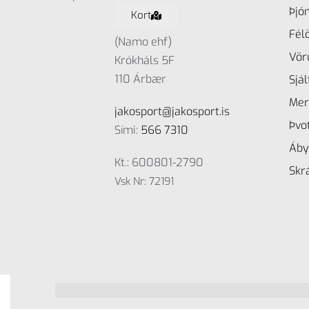
Þjó
Kort
Fél
(Namo ehf)
Vör
Krókháls 5F
110 Árbær
Sjá
Mer
jakosport@jakosport.is
Þvo
Sími:
566 7310
Áby
Kt.: 600801-2790
Skrá
Vsk Nr: 72191