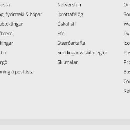
nusta
Netverslun
On
ög, fyrirtæki & hópar
Íþróttafélög
So
ubæklingur
Óskalisti
Wa
lfbærni
Efni
Dy
kingar
Stærðartafla
Ico
ttur
Sendingar & skilareglur
Po
rgð
Skilmálar
Pr
ning á póstlista
Ba
Co
Re