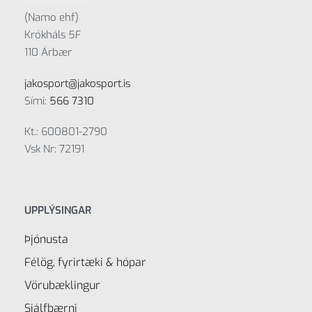
(Namo ehf)
Krókháls 5F
110 Árbær
jakosport@jakosport.is
Sími:
566 7310
Kt.: 600801-2790
Vsk Nr: 72191
UPPLÝSINGAR
Þjónusta
Félög, fyrirtæki & hópar
Vörubæklingur
Sjálfbærni