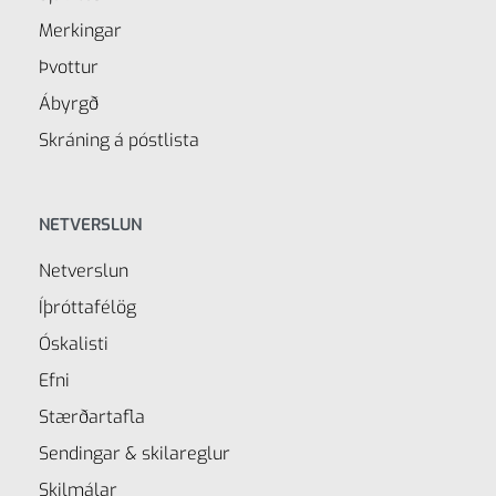
Merkingar
Þvottur
Ábyrgð
Skráning á póstlista
NETVERSLUN
Netverslun
Íþróttafélög
Óskalisti
Efni
Stærðartafla
Sendingar & skilareglur
Skilmálar