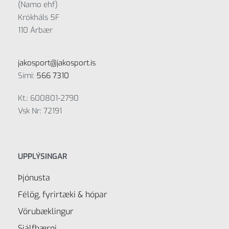
(Namo ehf)
Krókháls 5F
110 Árbær
jakosport@jakosport.is
Sími:
566 7310
Kt.: 600801-2790
Vsk Nr: 72191
UPPLÝSINGAR
Þjónusta
Félög, fyrirtæki & hópar
Vörubæklingur
Sjálfbærni