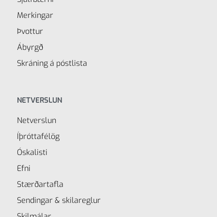
Merkingar
Þvottur
Ábyrgð
Skráning á póstlista
NETVERSLUN
Netverslun
Íþróttafélög
Óskalisti
Efni
Stærðartafla
Sendingar & skilareglur
Skilmálar