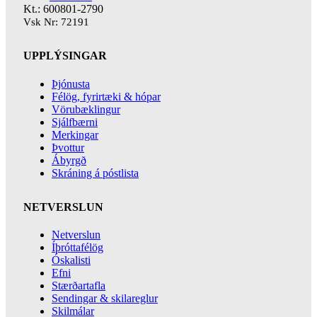
Kt.: 600801-2790
Vsk Nr: 72191
UPPLÝSINGAR
Þjónusta
Félög, fyrirtæki & hópar
Vörubæklingur
Sjálfbærni
Merkingar
Þvottur
Ábyrgð
Skráning á póstlista
NETVERSLUN
Netverslun
Íþróttafélög
Óskalisti
Efni
Stærðartafla
Sendingar & skilareglur
Skilmálar