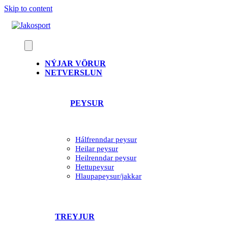
Skip to content
NÝJAR VÖRUR
NETVERSLUN
PEYSUR
Hálfrenndar peysur
Heilar peysur
Heilrenndar peysur
Hettupeysur
Hlaupapeysur/jakkar
TREYJUR