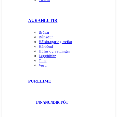
AUKAHLUTIR
Brúsar
Búnaður
Hálskragar og treflar
Hárbönd
Húfur og vettlingar
Legghlífar
Tape
Vesti
PURELIME
INNANUNDIR FÖT