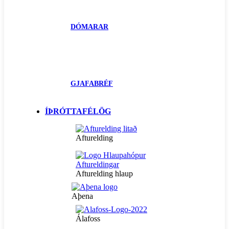
DÓMARAR
GJAFABRÉF
ÍÞRÓTTAFÉLÖG
Afturelding
Afturelding hlaup
Aþena
Álafoss