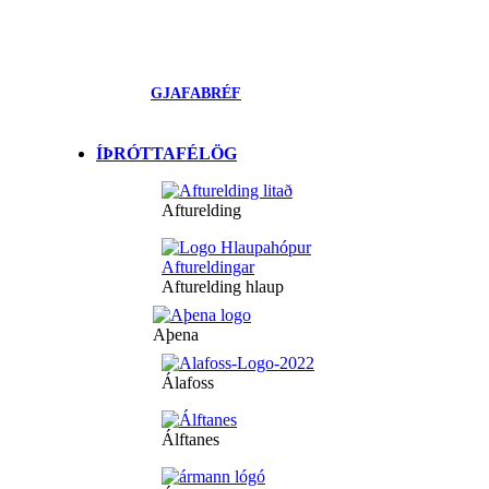
GJAFABRÉF
ÍÞRÓTTAFÉLÖG
Afturelding
Afturelding hlaup
Aþena
Álafoss
Álftanes