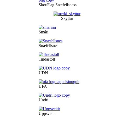
Skotfélag Snæfellsness
Skyttur
Smári
Snæfellsnes
Tindastóll
UDN
UFA
Undri
Uppsveitir