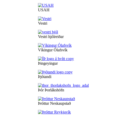
USAH
Vestri
Vestri hjólreiðar
Víkingur Ólafsvík
Þingeyingur
Þjótandi
Þór Þorlákshöfn
Þróttur Neskaupstað