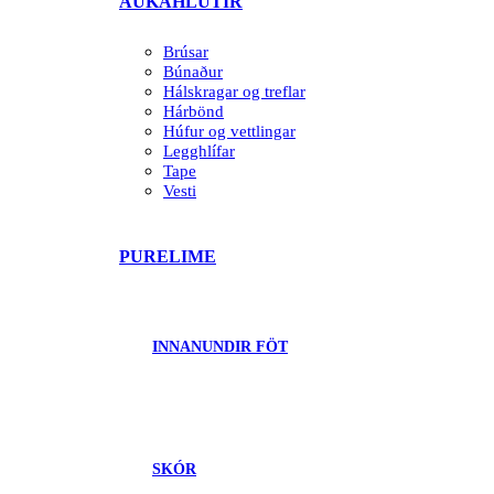
AUKAHLUTIR
Brúsar
Búnaður
Hálskragar og treflar
Hárbönd
Húfur og vettlingar
Legghlífar
Tape
Vesti
PURELIME
INNANUNDIR FÖT
SKÓR