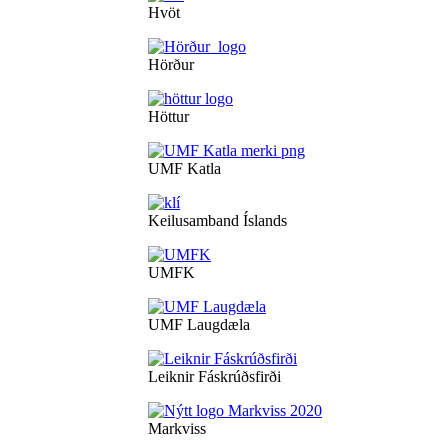
Hvöt
Hörður
Höttur
UMF Katla
Keilusamband Íslands
UMFK
UMF Laugdæla
Leiknir Fáskrúðsfirði
Markviss