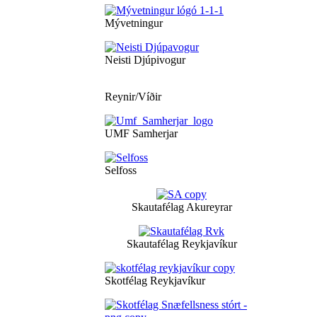
Mývetningur
Neisti Djúpivogur
Reynir/Víðir
UMF Samherjar
Selfoss
Skautafélag Akureyrar
Skautafélag Reykjavíkur
Skotfélag Reykjavíkur