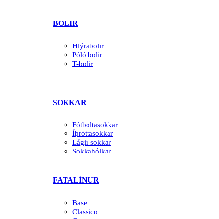
BOLIR
Hlýrabolir
Póló bolir
T-bolir
SOKKAR
Fótboltasokkar
Íþróttasokkar
Lágir sokkar
Sokkahólkar
FATALÍNUR
Base
Classico