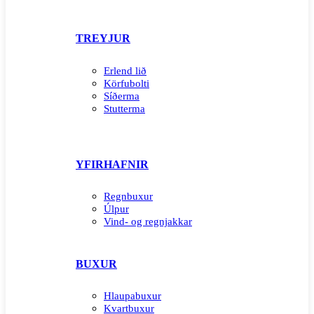
TREYJUR
Erlend lið
Körfubolti
Síðerma
Stutterma
YFIRHAFNIR
Regnbuxur
Úlpur
Vind- og regnjakkar
BUXUR
Hlaupabuxur
Kvartbuxur