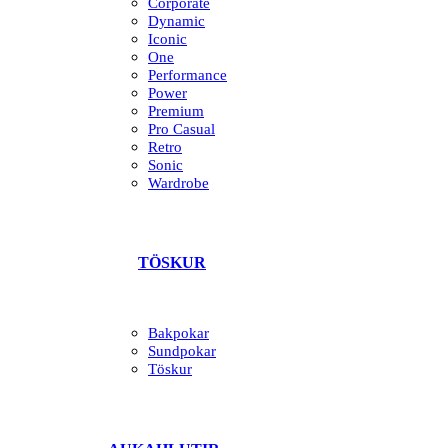
Corporate
Dynamic
Iconic
One
Performance
Power
Premium
Pro Casual
Retro
Sonic
Wardrobe
TÖSKUR
Bakpokar
Sundpokar
Töskur