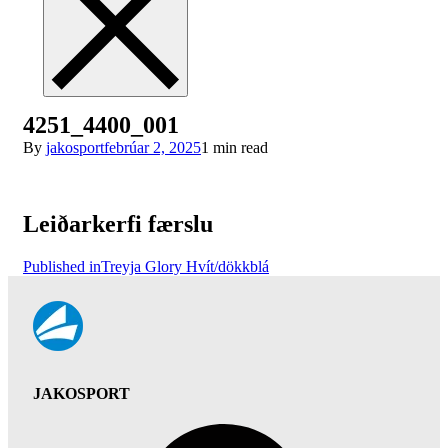
4251_4400_001
By
jakosport
febrúar 2, 2025
1 min read
Leiðarkerfi færslu
Published in
Treyja Glory Hvít/dökkblá
JAKOSPORT