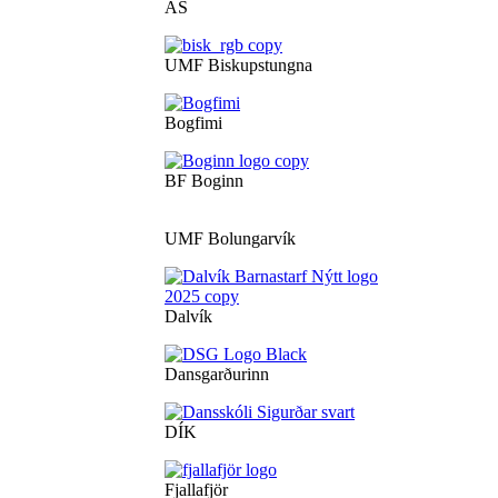
ÁS
UMF Biskupstungna
Bogfimi
BF Boginn
UMF Bolungarvík
Dalvík
Dansgarðurinn
DÍK
Fjallafjör