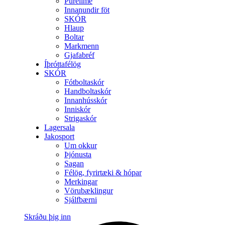
Purelime
Innanundir föt
SKÓR
Hlaup
Boltar
Markmenn
Gjafabréf
Íþróttafélög
SKÓR
Fótboltaskór
Handboltaskór
Innanhússkór
Inniskór
Strigaskór
Lagersala
Jakosport
Um okkur
Þjónusta
Sagan
Félög, fyrirtæki & hópar
Merkingar
Vörubæklingur
Sjálfbærni
Skráðu þig inn