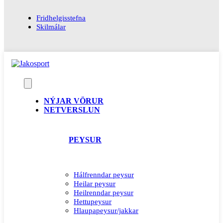
Fridhelgisstefna
Skilmálar
NÝJAR VÖRUR
NETVERSLUN
PEYSUR
Hálfrenndar peysur
Heilar peysur
Heilrenndar peysur
Hettupeysur
Hlaupapeysur/jakkar