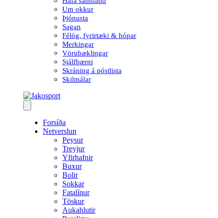
Hafa samband
Um okkur
Þjónusta
Sagan
Félög, fyrirtæki & hópar
Merkingar
Vörubæklingar
Sjálfbærni
Skráning á póstlista
Skilmálar
Forsíða
Netverslun
Peysur
Treyjur
Yfirhafnir
Buxur
Bolir
Sokkar
Fatalínur
Töskur
Aukahlutir