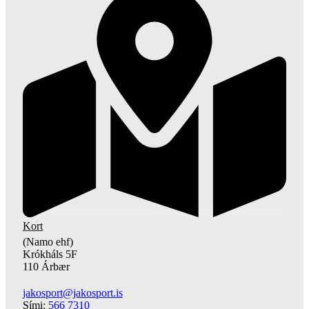
Kort
(Namo ehf)
Krókháls 5F
110 Árbær
jakosport@jakosport.is
Sími:
566 7310