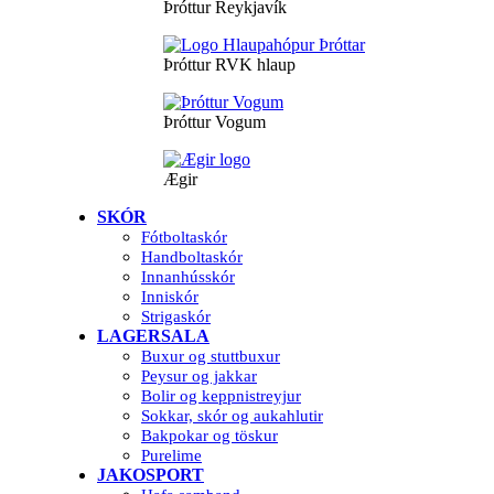
Þróttur Reykjavík
Þróttur RVK hlaup
Þróttur Vogum
Ægir
SKÓR
Fótboltaskór
Handboltaskór
Innanhússkór
Inniskór
Strigaskór
LAGERSALA
Buxur og stuttbuxur
Peysur og jakkar
Bolir og keppnistreyjur
Sokkar, skór og aukahlutir
Bakpokar og töskur
Purelime
JAKOSPORT