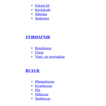
Erlend lið
Körfubolti
Síðerma
Stutterma
YFIRHAFNIR
Regnbuxur
Úlpur
Vind- og regnjakkar
BUXUR
Hlaupabuxur
Kvartbuxur
Pils
Síðbuxur
Stuttbuxur