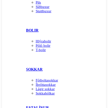
Pils
Síðbuxur
Stuttbuxur
BOLIR
Hlýrabolir
Póló bolir
T-bolir
SOKKAR
Fótboltasokkar
Íþróttasokkar
Lágir sokkar
Sokkahólkar
FATALÍNUR